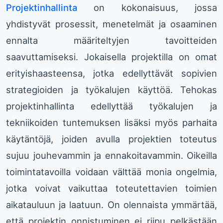
Projektinhallinta
on kokonaisuus, jossa
yhdistyvät prosessit, menetelmät ja osaaminen
ennalta määriteltyjen tavoitteiden
saavuttamiseksi. Jokaisella projektilla on omat
erityishaasteensa, jotka edellyttävät sopivien
strategioiden ja työkalujen käyttöä. Tehokas
projektinhallinta edellyttää työkalujen ja
tekniikoiden tuntemuksen lisäksi myös parhaita
käytäntöjä, joiden avulla projektien toteutus
sujuu jouhevammin ja ennakoitavammin. Oikeilla
toimintatavoilla voidaan välttää monia ongelmia,
jotka voivat vaikuttaa toteutettavien toimien
aikatauluun ja laatuun. On olennaista ymmärtää,
että projektin onnistuminen ei riipu pelkästään