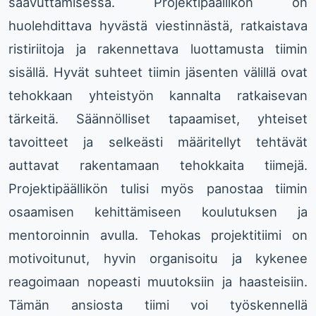
saavuttamisessa. Projektipäällikön on
huolehdittava hyvästä viestinnästä, ratkaistava
ristiriitoja ja rakennettava luottamusta tiimin
sisällä. Hyvät suhteet tiimin jäsenten välillä ovat
tehokkaan yhteistyön kannalta ratkaisevan
tärkeitä. Säännölliset tapaamiset, yhteiset
tavoitteet ja selkeästi määritellyt tehtävät
auttavat rakentamaan tehokkaita tiimejä.
Projektipäällikön tulisi myös panostaa tiimin
osaamisen kehittämiseen koulutuksen ja
mentoroinnin avulla. Tehokas projektitiimi on
motivoitunut, hyvin organisoitu ja kykenee
reagoimaan nopeasti muutoksiin ja haasteisiin.
Tämän ansiosta tiimi voi työskennellä