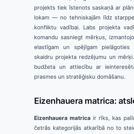
projekts tiek īstenots saskaņā ar plā
lokam — no tehniskajām līdz starpp
konfliktu vadībai. Labs projekta vad
komandu sasniegt mērķus, izmantojot
elastīgam un spējīgam pielāgoties 
skaidru projekta redzējumu un mērķi. P
budžeta un attiecību ar ieinteresē
prasmes un stratēģisku domāšanu.
Eizenhauera matrica: atslē
Eizenhauera matrica
ir rīks, kas pal
četrās kategorijās atkarībā no to ste