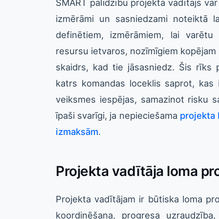
SMART palīdzību projekta vadītājs var 
izmērāmi un sasniedzami noteiktā lai
definētiem, izmērāmiem, lai varēt
resursu ietvaros, nozīmīgiem kopējam p
skaidrs, kad tie jāsasniedz. Šis rīks 
katrs komandas loceklis saprot, kas ir
veiksmes iespējas, samazinot risku 
īpaši svarīgi, ja nepieciešama
projekta
izmaksām
.
Projekta vadītāja loma pr
Projekta vadītājam ir būtiska loma pro
koordinēšana, progresa uzraudzība,