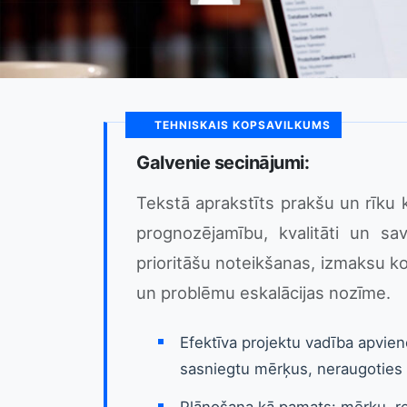
TEHNISKAIS KOPSAVILKUMS
Galvenie secinājumi:
Tekstā aprakstīts prakšu un rīku 
prognozējamību, kvalitāti un sa
prioritāšu noteikšanas, izmaksu kon
un problēmu eskalācijas nozīme.
Efektīva projektu vadība apvie
sasniegtu mērķus, neraugoties 
Plānošana kā pamats: mērķu, re