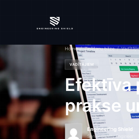
Home
Zināšanu bāze
Vadītāji
VADĪTĀJIEM
Efektīva 
prakse u
Engineering Shield
Senior Safety Engineer