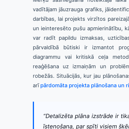
vadītājam jāuzrauga grafiks, jāidentif
darbības, lai projekts virzītos pareiza
un ieinteresēto pušu apmierinātību, k
var radīt papildu izmaksas, uzticī
pārvaldībā būtiski ir izmantot pr
diagrammu vai kritiskā ceļa metod
reaģēšana uz izmaiņām un problēmā
robežās. Situācijās, kur jau plānošan
arī
pārdomāta projekta plānošana un r
“Detalizēta plāna izstrāde ir t
īstenošana, par spīti visiem šķē