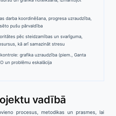
as darba koordinēšana, progresa uzraudzība,
esēto pušu pārvaldība
ioritātes pēc steidzamības un svarīguma,
resursus, kā arī samazināt stresu
kontrole: grafika uzraudzība (piem., Ganta
KO un problēmu eskalācija
rojektu vadībā
apvieno procesus, metodikas un prasmes, lai