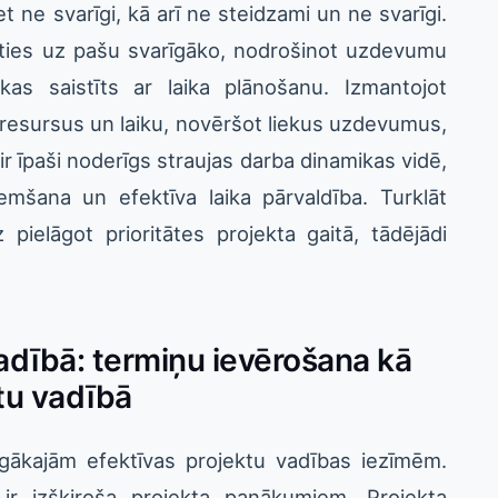
et ne svarīgi, kā arī ne steidzami un ne svarīgi.
ēties uz pašu svarīgāko, nodrošinot uzdevumu
kas saistīts ar laika plānošanu. Izmantojot
 resursus un laiku, novēršot liekus uzdevumus,
ir īpaši noderīgs straujas darba dinamikas vidē,
mšana un efektīva laika pārvaldība. Turklāt
 pielāgot prioritātes projekta gaitā, tādējādi
adībā: termiņu ievērošana kā
tu vadībā
īgākajām efektīvas projektu vadības iezīmēm.
 ir izšķiroša projekta panākumiem. Projekta