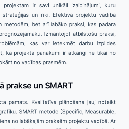
projektam ir savi unikāli izaicinājumi, kuru
 stratēģijas un rīki. Efektīva projektu vadība
un metodēm, bet arī labāko praksi, kas padara
prognozējamāku. Izmantojot atbilstošu praksi,
roblēmām, kas var ietekmēt darbu izpildes
st, ka projekta panākumi ir atkarīgi ne tikai no
nokārt no vadības prasmēm.
ākā prakse un SMART
ta pamats. Kvalitatīva plānošana ļauj noteikt
 grafiku. SMART metode (Specific, Measurable,
viena no labākajām praksēm projektu vadībā. Ar