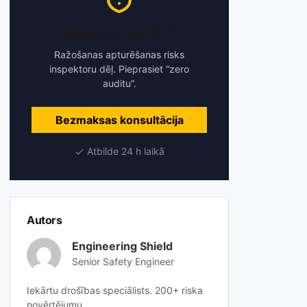
Iekārtas bez CE?
Ražošanas apturēšanas risks
inspektoru dēļ. Pieprasiet “zero
auditu”.
Bezmaksas konsultācija
Atbilde 24 h laikā
Autors
Engineering Shield
Senior Safety Engineer
Iekārtu drošības speciālists. 200+ riska
novērtējumu.