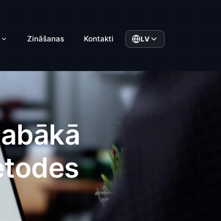
Zināšanas
Kontakti
LV
 labākā
etodes