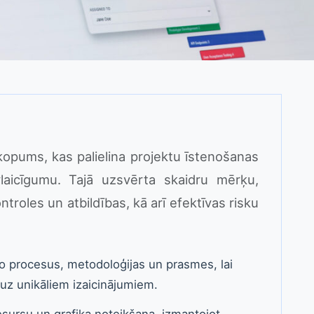
kopums, kas palielina projektu īstenošanas
vlaicīgumu. Tajā uzsvērta skaidru mērķu,
troles un atbildības, kā arī efektīvas risku
no procesus, metodoloģijas un prasmes, lai
uz unikāliem izaicinājumiem.
sursu un grafika noteikšana, izmantojot