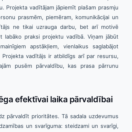
nu. Projekta vadītājam jāpiemīt plašam prasmju
ersonu prasmēm, piemēram, komunikācijai un
ītājs ne tikai uzrauga darbu, bet arī motivē
 labāko praksi projektu vadībā. Viņam jābūt
mainīgiem apstākļiem, vienlaikus saglabājot
rojekta vadītājs ir atbildīgs arī par resursu,
tajām pusēm pārvaldību, kas prasa pārrunu
ga efektīvai laika pārvaldībai
īdz pārvaldīt prioritātes. Tā sadala uzdevumus
idzamības un svarīguma: steidzami un svarīgi,