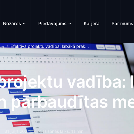
Nozares
Piedāvājums
Karjera
Par mums
Efektīva projektu vadība: labākā prak...
em
projektu vadība:
n pārbaudītas m
31 jūlijs 2024
Lasīšanas laiks: 11 min