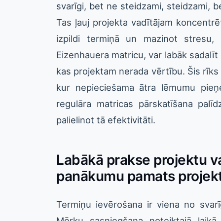
svarīgi, bet ne steidzami, steidzami, b
Tas ļauj projekta vadītājam koncentr
izpildi termiņā un mazinot stresu, 
Eizenhauera matricu, var labāk sadalīt
kas projektam nerada vērtību. Šis rīks 
kur nepieciešama ātra lēmumu pieņe
regulāra matricas pārskatīšana palīdz
palielinot tā efektivitāti.
Labākā prakse projektu v
panākumu pamats projek
Termiņu ievērošana ir viena no svar
Mērķu sasniegšana noteiktajā laikā