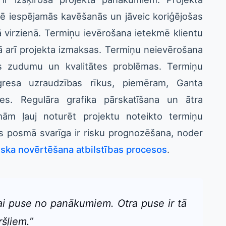
icē iespējamās kavēšanās un jāveic koriģējošas
jā virzienā. Termiņu ievērošana ietekmē klientu
ā arī projekta izmaksas. Termiņu neievērošana
bas zudumu un kvalitātes problēmas. Termiņu
ogresa uzraudzības rīkus, piemēram, Ganta
es. Regulāra grafika pārskatīšana un ātra
m ļauj noturēt projektu noteikto termiņu
as posmā svarīga ir risku prognozēšana, noder
iska novērtēšana atbilstības procesos
.
ikai puse no panākumiem. Otra puse ir tā
ršļiem.”