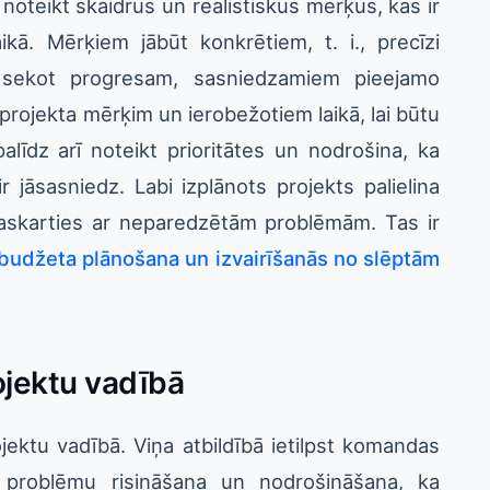
noteikt skaidrus un reālistiskus mērķus, kas ir
kā. Mērķiem jābūt konkrētiem, t. i., precīzi
u sekot progresam, sasniedzamiem pieejamo
rojekta mērķim un ierobežotiem laikā, lai būtu
palīdz arī noteikt prioritātes un nodrošina, ka
 jāsasniedz. Labi izplānots projekts palielina
saskarties ar neparedzētām problēmām. Tas ir
 budžeta plānošana un izvairīšanās no slēptām
ojektu vadībā
jektu vadībā. Viņa atbildībā ietilpst komandas
 problēmu risināšana un nodrošināšana, ka