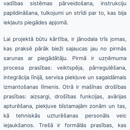
vadības sistēmas pārveidošana, instrukciju
papildināšana, tulkojumi un strīdi par to, kas bija
iekļauts piegādes apjomā.
Lai projektā būtu kārtība, ir jānodala trīs jomas,
kas praksē pārāk bieži sajaucas jau no pirmās
sarunas ar piegādātāju. Pirmā ir uzņēmuma
procesa prasības: veiktspēja, pārregulēšana,
integrācija līnijā, servisa piekļuve un sagaidāmais
izmantošanas līmenis. Otrā ir mašīnas drošības
prasības: aizsargi, drošības funkcijas, avārijas
apturēšana, piekļuve bīstamajām zonām un tas,
kā tehniskās uzturēšanas personāls veic
iejaukšanos. Trešā ir formālās prasības, kas