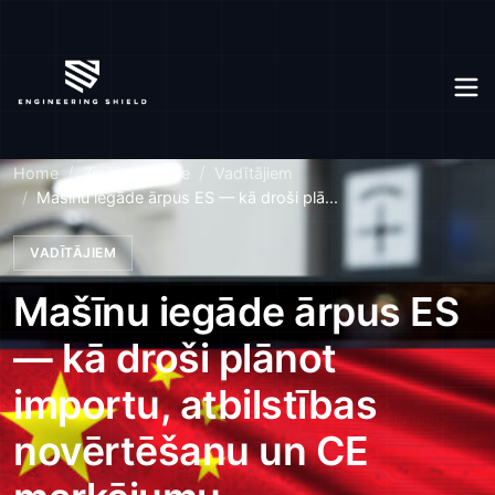
Home
Zināšanu bāze
Vadītājiem
Mašīnu iegāde ārpus ES — kā droši plā...
VADĪTĀJIEM
Mašīnu iegāde ārpus ES
— kā droši plānot
importu, atbilstības
novērtēšanu un CE