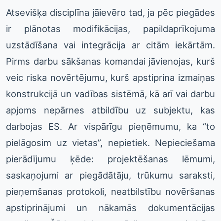
Atsevišķa disciplīna jāievēro tad, ja pēc piegādes
ir plānotas modifikācijas, papildaprīkojuma
uzstādīšana vai integrācija ar citām iekārtām.
Pirms darbu sākšanas komandai jāvienojas, kurš
veic riska novērtējumu, kurš apstiprina izmaiņas
konstrukcijā un vadības sistēmā, kā arī vai darbu
apjoms nepārnes atbildību uz subjektu, kas
darbojas ES. Ar vispārīgu pieņēmumu, ka “to
pielāgosim uz vietas”, nepietiek. Nepieciešama
pierādījumu ķēde: projektēšanas lēmumi,
saskaņojumi ar piegādātāju, trūkumu saraksti,
pieņemšanas protokoli, neatbilstību novēršanas
apstiprinājumi un nākamās dokumentācijas