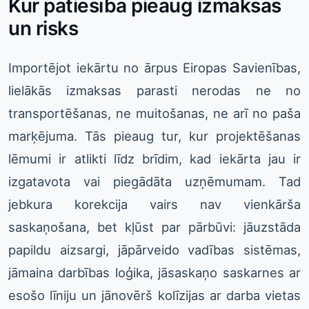
Kur patiesībā pieaug izmaksas
un risks
Importējot iekārtu no ārpus Eiropas Savienības,
lielākās izmaksas parasti nerodas ne no
transportēšanas, ne muitošanas, ne arī no paša
marķējuma. Tās pieaug tur, kur projektēšanas
lēmumi ir atlikti līdz brīdim, kad iekārta jau ir
izgatavota vai piegādāta uzņēmumam. Tad
jebkura korekcija vairs nav vienkārša
saskaņošana, bet kļūst par pārbūvi: jāuzstāda
papildu aizsargi, jāpārveido vadības sistēmas,
jāmaina darbības loģika, jāsaskaņo saskarnes ar
esošo līniju un jānovērš kolīzijas ar darba vietas