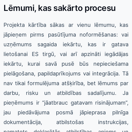
Lēmumi, kas sakārto procesu
Projekta kārtība sākas ar vienu lēmumu, kas
jāpieņem pirms pasūtījuma noformēšanas: vai
uzņēmums sagaida iekārtu, kas ir gatava
lietošanai ES tirgū, vai arī apzināti iegādājas
iekārtu, kurai savā pusē būs nepieciešama
pielāgošana, papildaprīkojums vai integrācija. Tā
nav tikai formulējuma atšķirība, bet lēmums par
darbu, risku un atbildības sadalījumu. Ja
pieņēmums ir “jāatbrauc gatavam risinājumam”,
jau piedāvājuma posmā jāpieprasa pilnīga
dokumentācija, atbilstošas instrukcijas,
pamatots deklarētās atbilstības apjoms un