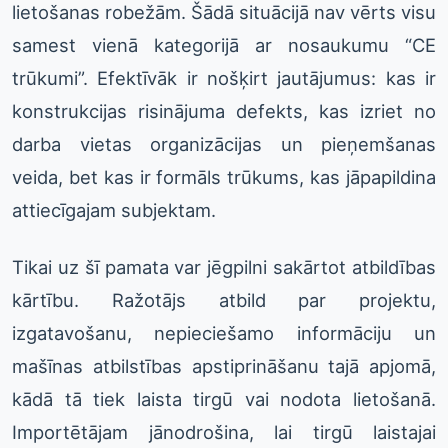
lietošanas robežām. Šādā situācijā nav vērts visu
samest vienā kategorijā ar nosaukumu “CE
trūkumi”. Efektīvāk ir nošķirt jautājumus: kas ir
konstrukcijas risinājuma defekts, kas izriet no
darba vietas organizācijas un pieņemšanas
veida, bet kas ir formāls trūkums, kas jāpapildina
attiecīgajam subjektam.
Tikai uz šī pamata var jēgpilni sakārtot atbildības
kārtību. Ražotājs atbild par projektu,
izgatavošanu, nepieciešamo informāciju un
mašīnas atbilstības apstiprināšanu tajā apjomā,
kādā tā tiek laista tirgū vai nodota lietošanā.
Importētājam jānodrošina, lai tirgū laistajai