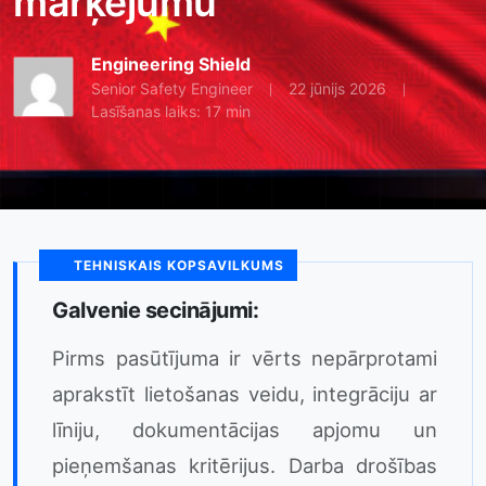
marķējumu
Engineering Shield
Senior Safety Engineer
22 jūnijs 2026
Lasīšanas laiks: 17 min
TEHNISKAIS KOPSAVILKUMS
Galvenie secinājumi:
Pirms pasūtījuma ir vērts nepārprotami
aprakstīt lietošanas veidu, integrāciju ar
līniju, dokumentācijas apjomu un
pieņemšanas kritērijus. Darba drošības