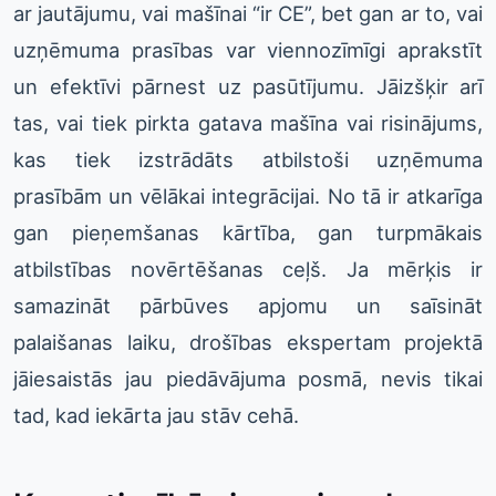
ar jautājumu, vai mašīnai “ir CE”, bet gan ar to, vai
uzņēmuma prasības var viennozīmīgi aprakstīt
un efektīvi pārnest uz pasūtījumu. Jāizšķir arī
tas, vai tiek pirkta gatava mašīna vai risinājums,
kas tiek izstrādāts atbilstoši uzņēmuma
prasībām un vēlākai integrācijai. No tā ir atkarīga
gan pieņemšanas kārtība, gan turpmākais
atbilstības novērtēšanas ceļš. Ja mērķis ir
samazināt pārbūves apjomu un saīsināt
palaišanas laiku, drošības ekspertam projektā
jāiesaistās jau piedāvājuma posmā, nevis tikai
tad, kad iekārta jau stāv cehā.