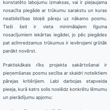
konstatēto labojumu izmaksas, vai ir pieļaujama
nosacīta piegāde ar trūkumu sarakstu un kuras
neatbilstības bloķē pāreju uz nākamo posmu.
Tieši šeit ir vieta minimālajiem līguma
nosacījumiem iekārtas iegādei, jo pēc piegādes
pat acīmredzamus trūkumus ir ievērojami grūtāk
panākt novērst.
Praktiskākais rīks projekta sakārtošanai ir
pieņemšanas posmu secība ar skaidri noteiktiem
pārejas kritērijiem. Labi darbojas etapveida
pieeja, kurā katrs solis noslēdz konkrētu lēmumu
un pierādījumu apjomu: