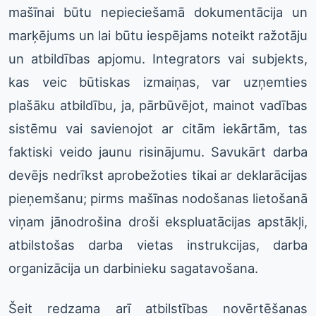
mašīnai būtu nepieciešamā dokumentācija un
marķējums un lai būtu iespējams noteikt ražotāju
un atbildības apjomu. Integrators vai subjekts,
kas veic būtiskas izmaiņas, var uzņemties
plašāku atbildību, ja, pārbūvējot, mainot vadības
sistēmu vai savienojot ar citām iekārtām, tas
faktiski veido jaunu risinājumu. Savukārt darba
devējs nedrīkst aprobežoties tikai ar deklarācijas
pieņemšanu; pirms mašīnas nodošanas lietošanā
viņam jānodrošina droši ekspluatācijas apstākļi,
atbilstošas darba vietas instrukcijas, darba
organizācija un darbinieku sagatavošana.
Šeit redzama arī atbilstības novērtēšanas