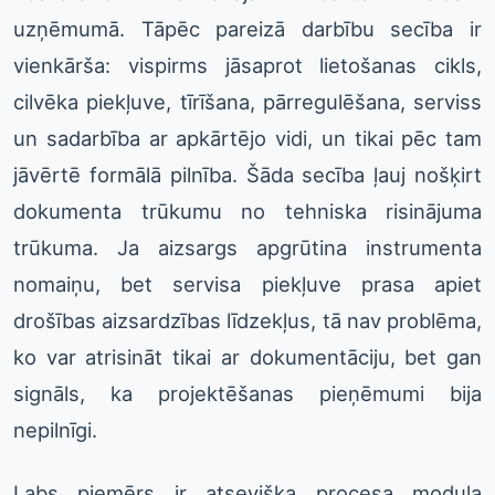
uzņēmumā. Tāpēc pareizā darbību secība ir
vienkārša: vispirms jāsaprot lietošanas cikls,
cilvēka piekļuve, tīrīšana, pārregulēšana, serviss
un sadarbība ar apkārtējo vidi, un tikai pēc tam
jāvērtē formālā pilnība. Šāda secība ļauj nošķirt
dokumenta trūkumu no tehniska risinājuma
trūkuma. Ja aizsargs apgrūtina instrumenta
nomaiņu, bet servisa piekļuve prasa apiet
drošības aizsardzības līdzekļus, tā nav problēma,
ko var atrisināt tikai ar dokumentāciju, bet gan
signāls, ka projektēšanas pieņēmumi bija
nepilnīgi.
Labs piemērs ir atsevišķa procesa moduļa