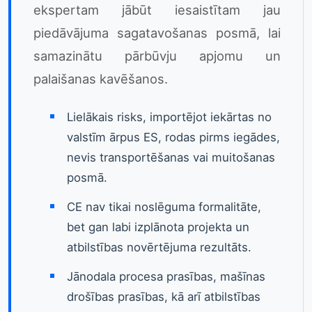
ekspertam jābūt iesaistītam jau
piedāvājuma sagatavošanas posmā, lai
samazinātu pārbūvju apjomu un
palaišanas kavēšanos.
Lielākais risks, importējot iekārtas no
valstīm ārpus ES, rodas pirms iegādes,
nevis transportēšanas vai muitošanas
posmā.
CE nav tikai noslēguma formalitāte,
bet gan labi izplānota projekta un
atbilstības novērtējuma rezultāts.
Jānodala procesa prasības, mašīnas
drošības prasības, kā arī atbilstības