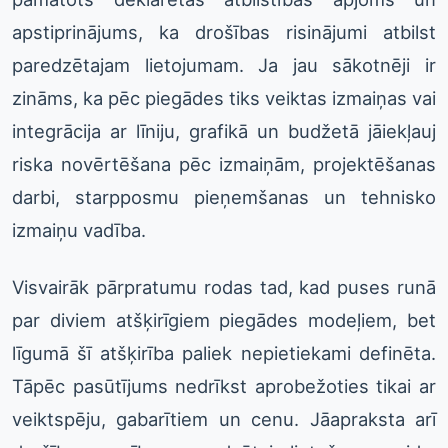
apstiprinājums, ka drošības risinājumi atbilst
paredzētajam lietojumam. Ja jau sākotnēji ir
zināms, ka pēc piegādes tiks veiktas izmaiņas vai
integrācija ar līniju, grafikā un budžetā jāiekļauj
riska novērtēšana pēc izmaiņām, projektēšanas
darbi, starpposmu pieņemšanas un tehnisko
izmaiņu vadība.
Visvairāk pārpratumu rodas tad, kad puses runā
par diviem atšķirīgiem piegādes modeļiem, bet
līgumā šī atšķirība paliek nepietiekami definēta.
Tāpēc pasūtījums nedrīkst aprobežoties tikai ar
veiktspēju, gabarītiem un cenu. Jāapraksta arī