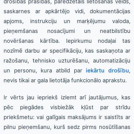
drošības prasības, paredzētais lietošanas veids,
saskarnes ar apkārtējo vidi, dokumentācijas
apjoms, instrukciju un marķējumu valoda,
pieņemšanas nosacījumi un neatbilstību
novēršanas kārtība. Iepirkumu nodaļai tas
nozīmē darbu ar specifikāciju, kas saskaņota ar
ražošanu, tehnisko uzturēšanu, automatizāciju
un personu, kura atbild par
iekārtu drošību
,
nevis tikai ar gala lietotāja funkcionālo aprakstu.
Ir vērts jau iepriekš izlemt arī jautājumus, kas
pēc piegādes visbiežāk kļūst par strīdu
priekšmetu: vai galīgais maksājums ir saistīts ar
pilnu pieņemšanu, kurš sedz pirms nosūtīšanas