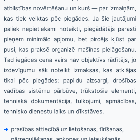
atbilstības novērtēšanu un kurš — par izmaiņām,
kas tiek veiktas pēc piegādes. Ja šie jautājumi
paliek nepietiekami noteikti, piegādātājs parasti
pieņem minimālo apjomu, bet pircējs kļūst par
pusi, kas praksē organizē mašīnas pielāgošanu.
Tad iegādes cena vairs nav objektīvs rādītājs, jo
izdevīgumu sāk noteikt izmaksas, kas atklājas
tikai pēc piegādes: papildu aizsargi, drošības
vadības sistēmu pārbūve, trūkstošie elementi,
tehniskā dokumentācija, tulkojumi, apmācības,
tehnisko dienestu laiks un dīkstāves.
prasības attiecībā uz lietošanas, tīrīšanas,
pārregulēšanas, apkopes un iejaukšanās