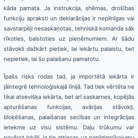
kāda pamata. Ja instrukcija, shēmas, drošības
funkciju apraksti un deklarācijas ir nepilnīgas vai
savstarpēji nesaskaņotas, tehniskā komanda sāk
rīkoties, balstoties uz pieņēmumiem. Ar šādu
stāvokli dažkārt pietiek, lai iekārtu palaistu, bet
nepietiek, lai šo palaišanu pamatotu.
Īpašs risks rodas tad, ja importētā iekārta ir
jāintegrē tehnoloģiskajā līnijā. Tad tiek vērtēta ne
tikai atsevišķa iekārta, bet arī saskarnes, kopējās
apturēšanas funkcijas, avārijas stāvokļi,
bloķēšanas, palaišanas secības un integrācijas
ietekme uz visu sistēmu. Daļu trūkumu var
novērst lokāli, ja tie attiecas uz papildaprīkojumu