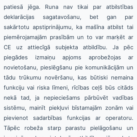
patiesā jēga. Runa nav tikai par atbilstības
deklarācijas sagatavošanu, bet gan par
sakārtotu apstiprinājumu, ka mašīna atbilst tai
piemērojamajām prasībām un to var marķēt ar
CE uz attiecīgā subjekta atbildību. Ja pēc
piegādes izmaiņu apjoms aprobežojas ar
novietošanu, pieslēgšanu pie komunikācijām un
tādu trūkumu novēršanu, kas būtiski nemaina
funkciju vai riska līmeni, rīcības ceļš būs citāds
nekā tad, ja nepieciešams pārbūvēt vadības
sistēmu, mainīt piekļuvi bīstamajām zonām vai
pievienot sadarbības funkcijas ar operatoru.
Tāpēc robeža starp parastu pielāgošanu un