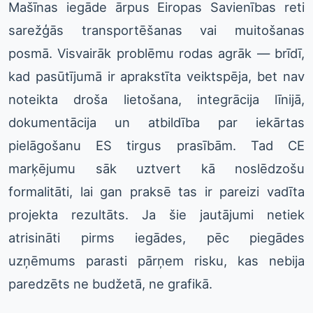
Mašīnas iegāde ārpus Eiropas Savienības reti
sarežģās transportēšanas vai muitošanas
posmā. Visvairāk problēmu rodas agrāk — brīdī,
kad pasūtījumā ir aprakstīta veiktspēja, bet nav
noteikta droša lietošana, integrācija līnijā,
dokumentācija un atbildība par iekārtas
pielāgošanu ES tirgus prasībām. Tad CE
marķējumu sāk uztvert kā noslēdzošu
formalitāti, lai gan praksē tas ir pareizi vadīta
projekta rezultāts. Ja šie jautājumi netiek
atrisināti pirms iegādes, pēc piegādes
uzņēmums parasti pārņem risku, kas nebija
paredzēts ne budžetā, ne grafikā.