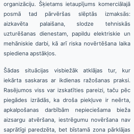
organizāciju. Šķietams ietaupījums komerciālajā
posmā tad pārvēršas slēptās izmaksās:
aizkavēta palaišana, slodze tehniskās
uzturēšanas dienestam, papildu elektriskie un
mehāniskie darbi, kā arī riska novērtēšana laika
spiediena apstākļos.
Šādas situācijas visbiežāk atklājas tur, kur
iekārta saskaras ar ikdienas ražošanas praksi.
Rasējumos viss var izskatīties pareizi, taču pēc
piegādes izrādās, ka droša piekļuve ir neērta,
apkalpošanas darbībām nepieciešama bieža
aizsargu atvēršana, iestrēgumu novēršana nav
saprātīgi paredzēta, bet bīstamā zona pārklājas