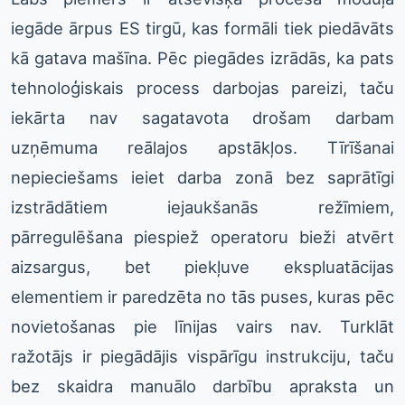
iegāde ārpus ES tirgū, kas formāli tiek piedāvāts
kā gatava mašīna. Pēc piegādes izrādās, ka pats
tehnoloģiskais process darbojas pareizi, taču
iekārta nav sagatavota drošam darbam
uzņēmuma reālajos apstākļos. Tīrīšanai
nepieciešams ieiet darba zonā bez saprātīgi
izstrādātiem iejaukšanās režīmiem,
pārregulēšana piespiež operatoru bieži atvērt
aizsargus, bet piekļuve ekspluatācijas
elementiem ir paredzēta no tās puses, kuras pēc
novietošanas pie līnijas vairs nav. Turklāt
ražotājs ir piegādājis vispārīgu instrukciju, taču
bez skaidra manuālo darbību apraksta un