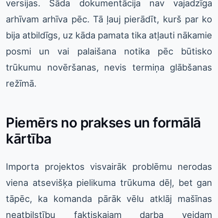
versijas. Šāda dokumentācija nav vajadzīga
arhīvam arhīva pēc. Tā ļauj pierādīt, kurš par ko
bija atbildīgs, uz kāda pamata tika atļauti nākamie
posmi un vai palaišana notika pēc būtisko
trūkumu novēršanas, nevis termiņa glābšanas
režīmā.
Piemērs no prakses un formālā
kārtība
Importa projektos visvairāk problēmu nerodas
viena atsevišķa pielikuma trūkuma dēļ, bet gan
tāpēc, ka komanda pārāk vēlu atklāj mašīnas
neatbilstību faktiskajam darba veidam