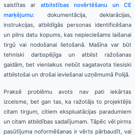
saistītas ar
atbilstības novērtēšanu un CE
marķējumu
: dokumentācija, deklarācijas,
instrukcijas, atbildīgās personas identificēšana
un pilns datu kopums, kas nepieciešams laišanai
tirgū vai nodošanai lietošanā. Mašīna var būt
tehniski darbspējīga un atbilst ražošanas
gaidām, bet vienlaikus nebūt sagatavota tiesiski
atbilstošai un drošai ieviešanai uzņēmumā Polijā.
Praksē problēmu avots nav pati iekārtas
izcelsme, bet gan tas, ka ražotājs to projektējis
citam tirgum, citiem ekspluatācijas paradumiem
un citam atbildības sadalījumam. Tāpēc vēl pirms
pasūtījuma noformēšanas ir vērts pārbaudīt, vai