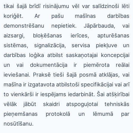
tikai šajā brīdī risinājumu vēl var salīdzinoši lēti
koriģēt. Ar pašu mašīnas darbības
demonstrēšanu nepietiek. Jāpārbauda, vai
aizsargi, bloķēšanas ierīces, apturēšanas
sistēmas, signalizācija, servisa piekļuve un
darbības loģika atbilst saskaņotajai koncepcijai
un vai dokumentācija ir piemērota reālai
ieviešanai. Praksē tieši šajā posmā atklājas, vai
mašīna ir izgatavota atbilstoši specifikācijai vai arī
to vienkārši ir iespējams iedarbināt. Šai atšķirībai
vēlāk jābūt skaidri atspoguļotai tehniskās
pieņemšanas protokolā un lēmumā par
nosūtīšanu.