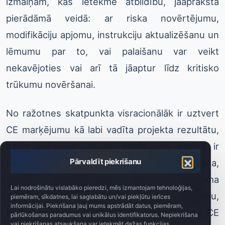
izmaiņām, kas ietekmē atbildību, jāapraksta
pierādāmā veidā: ar riska novērtējumu,
modifikāciju apjomu, instrukciju aktualizēšanu un
lēmumu par to, vai palaišanu var veikt
nekavējoties vai arī tā jāaptur līdz kritisko
trūkumu novēršanai.
No ražotnes skatpunkta visracionālāk ir uztvert
CE marķējumu kā labi vadīta projekta rezultātu,
nevis pašmērķi. Ja jau pasūtījuma posmā ir
Pārvaldīt piekrišanu
paredzēts tīrīšanas veids, pārregulēšana,
serviss, bloķējošo ierīču izvēle un risinājuma
Lai nodrošinātu vislabāko pieredzi, mēs izmantojam tehnoloģijas,
noturība pret aizsardzības līdzekļu apiešanu,
piemēram, sīkdatnes, lai saglabātu un/vai piekļūtu ierīces
informācijai. Piekrišana ļauj mums apstrādāt datus, piemēram,
vēlākā mašīnas atbilstības novērtēšana un CE
pārlūkošanas paradumus vai unikālus identifikatorus. Nepiekrišana
vai piekrišanas atsaukšana var ietekmēt dažas funkcijas.