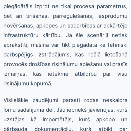
piegādātājs izprot ne tikai procesa parametrus,
bet arī tīrīšanas, pārregulēšanas, iesprūdumu
novēršanas, apkopes un sadarbības ar apkārtējo
infrastruktūru kārtību. Ja šie scenāriji netiek
aprakstīti, mašīna var tikt piegādāta kā tehniski
darbspējīgs izstrādājums, kas reālā lietošanā
provocēs drošības risinājumu apiešanu vai prasīs
izmaiņas, kas ietekmē atbildību par visu
risinājumu kopumā.
Vislielākie zaudējumi parasti rodas neskaidra
lomu sadalījuma dēļ. Jau iepriekš jāvienojas, kurš
uzstājas kā importētājs, kurš apkopo un
pārbauda dokumentāciju, kurš atbild par