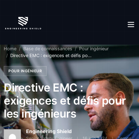
Home
Base de connaissances
Pour ingénieur
Directive EMC : exigences et défis po...
POUR INGÉNIEUR
Directive EMC :
exigences et défis pour
les ingénieurs
Engineering Shield
Senior Safety Engineer
16 juin 2024
Temps