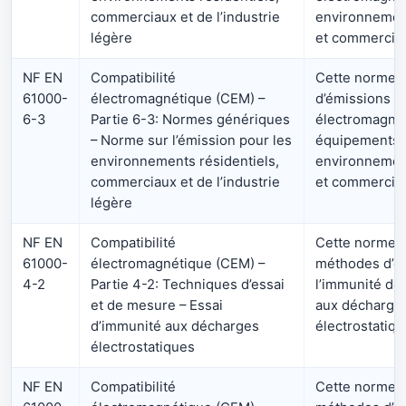
commerciaux et de l’industrie
environnement
légère
et commercia
NF EN
Compatibilité
Cette norme fi
61000-
électromagnétique (CEM) –
d’émissions
6-3
Partie 6-3: Normes génériques
électromagnét
– Norme sur l’émission pour les
équipements u
environnements résidentiels,
environnement
commerciaux et de l’industrie
et commercia
légère
NF EN
Compatibilité
Cette norme dé
61000-
électromagnétique (CEM) –
méthodes d’es
4-2
Partie 4-2: Techniques d’essai
l’immunité de
et de mesure – Essai
aux décharge
d’immunité aux décharges
électrostatiqu
électrostatiques
NF EN
Compatibilité
Cette norme dé