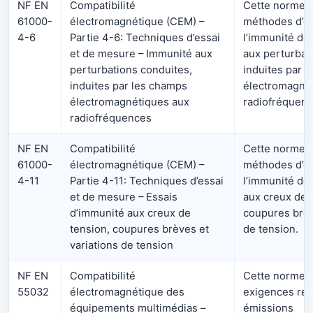
NF EN
Compatibilité
Cette norme dé
61000-
électromagnétique (CEM) –
méthodes d’es
4-6
Partie 4-6: Techniques d’essai
l’immunité de
et de mesure – Immunité aux
aux perturbat
perturbations conduites,
induites par 
induites par les champs
électromagné
électromagnétiques aux
radiofréquenc
radiofréquences
NF EN
Compatibilité
Cette norme dé
61000-
électromagnétique (CEM) –
méthodes d’es
4-11
Partie 4-11: Techniques d’essai
l’immunité de
et de mesure – Essais
aux creux de 
d’immunité aux creux de
coupures brèv
tension, coupures brèves et
de tension.
variations de tension
NF EN
Compatibilité
Cette norme dé
55032
électromagnétique des
exigences rel
équipements multimédias –
émissions