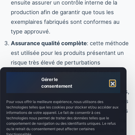
ensuite assurer un contrôle interne de la
production afin de garantir que tous les
exemplaires fabriqués sont conformes au
type approuvé.
Assurance qualité complète
: cette méthode
est utilisée pour les produits présentant un
risque très élevé de perturbations
électromagnétiques. Le fabricant met en
Gérer le
œuvre un système de management de la
consentement
qualité conforme aux normes internationales,
tel que
ISO 9001
, couvrant toutes les étapes
Pour vous offrir la meilleure expérience, nous utilisons des
technologies telles que les cookies pour stocker et/ou accéder aux
de la production, de la conception aux essais
informations de votre appareil. Le fait de consentir à ces
technologies nous permet de traiter des données telles que le
finaux. L’organisme notifié réalise des audits
comportement de navigation ou des identifiants uniques. Le refus
ou le retrait du consentement peut affecter certaines
réguliers du système de management de la
fonctionnalités.