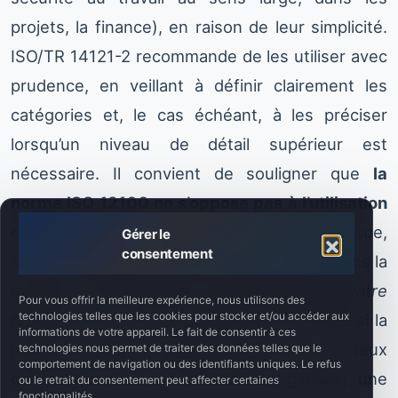
projets, la finance), en raison de leur simplicité.
ISO/TR 14121-2 recommande de les utiliser avec
prudence, en veillant à définir clairement les
catégories et, le cas échéant, à les préciser
lorsqu’un niveau de détail supérieur est
nécessaire. Il convient de souligner que
la
norme ISO 12100 ne s’oppose pas à l’utilisation
d’une matrice
, à condition de se rappeler que,
Gérer le
consentement
selon la norme
, avant de classer le risque dans la
matrice, il faut réfléchir à
l’ensemble des quatre
Pour vous offrir la meilleure expérience, nous utilisons des
technologies telles que les cookies pour stocker et/ou accéder aux
facteurs
(S, F, P1, A). Autrement dit, même si la
informations de votre appareil. Le fait de consentir à ces
matrice n’opère explicitement que sur deux
technologies nous permet de traiter des données telles que le
comportement de navigation ou des identifiants uniques. Le refus
dimensions (S et une probabilité P globale), une
ou le retrait du consentement peut affecter certaines
fonctionnalités.