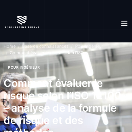
Home
Base de connaissances
Pour ingénieur
Comment évaluer le risque selon l’ISO...
POUR INGÉNIEUR
Comment évaluer le
risque selon l’ISO 12100
– analyse de la formule
de risque et des