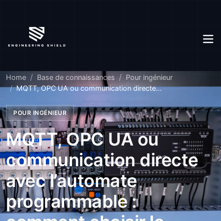
Home
Base de connaissances
Pour ingénieur
MQTT, OPC UA ou communication directe...
POUR INGÉNIEUR
MQTT, OPC UA ou
communication directe
avec l’automate
programmable :