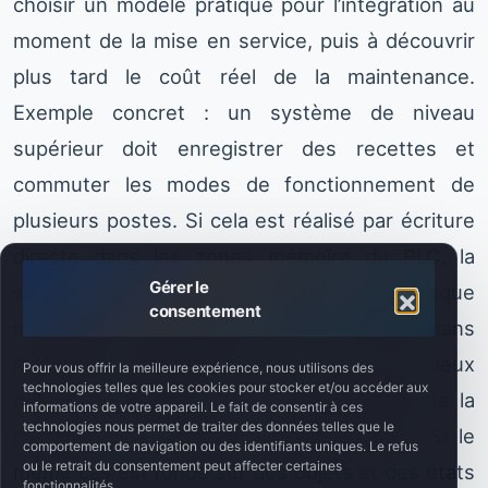
choisir un modèle pratique pour l’intégration au
moment de la mise en service, puis à découvrir
plus tard le coût réel de la maintenance.
Exemple concret : un système de niveau
supérieur doit enregistrer des recettes et
commuter les modes de fonctionnement de
plusieurs postes. Si cela est réalisé par écriture
directe dans les zones mémoire du PLC, la
Gérer le
solution sera rapide au départ, mais chaque
consentement
modification de la structure des données dans
l’automate déclenchera des tests des deux
Pour vous offrir la meilleure expérience, nous utilisons des
technologies telles que les cookies pour stocker et/ou accéder aux
côtés de l’interface, et la responsabilité de la
informations de votre appareil. Le fait de consentir à ces
technologies nous permet de traiter des données telles que le
cohérence des recettes deviendra floue. Si le
comportement de navigation ou des identifiants uniques. Le refus
ou le retrait du consentement peut affecter certaines
même cas est fondé sur des objets et des états
fonctionnalités.