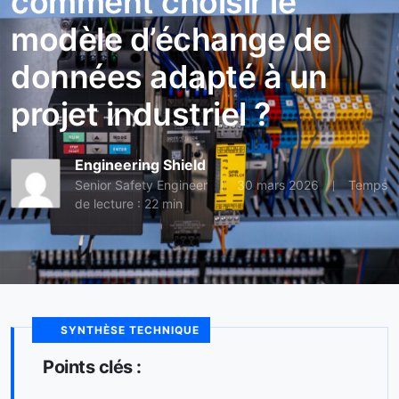
comment choisir le
modèle d’échange de
données adapté à un
projet industriel ?
Engineering Shield
Senior Safety Engineer
30 mars 2026
Temps
de lecture : 22 min
SYNTHÈSE TECHNIQUE
Points clés :