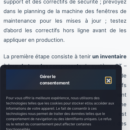
support et des correctifs de sécurité ; prévoyez
dans le planning de la machine des fenêtres de
maintenance pour les mises à jour ; testez
d’abord les correctifs hors ligne avant de les
appliquer en production.
La première étape consiste à tenir
un inventaire
à jour de tous les composants
du système OT –
avec les informations sur les versions de
Gérer le
consentement
micrologiciel, de logiciel et les correctifs
installés. Cela permet d’évaluer rapidement
Pour vous offrir la meilleure expérience, nous utilisons des
technologies telles que les cookies pour stocker et/ou accéder aux
quels éléments sont exposés lorsqu’une
informations de votre appareil. Le fait de consentir à ces
nouvelle alerte de vulnérabilité apparaît. Il est
technologies nous permet de traiter des données telles que le
comportement de navigation ou des identifiants uniques. Le refus
utile de s’abonner aux bulletins de sécurité des
ou le retrait du consentement peut affecter certaines
fonctionnalités.