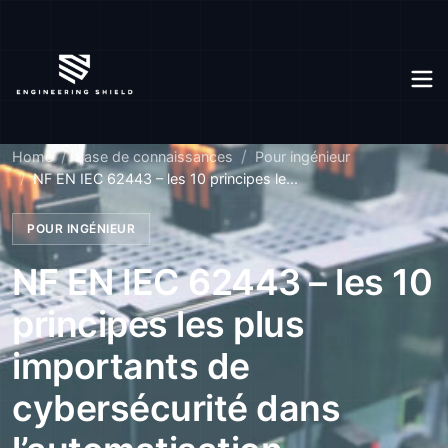
Home
Base de connaissances
Pour ingénieur
NF EN IEC 62443 – les 10 principes le...
POUR INGÉNIEUR
NF EN IEC 62443 – les 10
principes les plus
importants de
cybersécurité dans