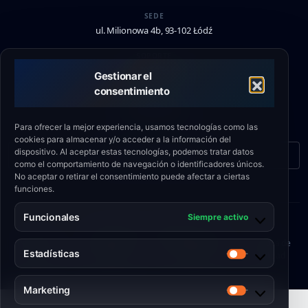
SEDE
ul. Milionowa 4b, 93-102 Łódź
SOPORTE
+48 790 336 664
Gestionar el
consentimiento
EMAIL
biuro@eshield.pl
Para ofrecer la mejor experiencia, usamos tecnologías como las
cookies para almacenar y/o acceder a la información del
dispositivo. Al aceptar estas tecnologías, podemos tratar datos
Formulario de contacto
como el comportamiento de navegación o identificadores únicos.
No aceptar o retirar el consentimiento puede afectar a ciertas
funciones.
Funcionales
Siempre activo
© 2026 Engineering Shield Sp. z o.o.
Política de
•
Política de
•
Reglamento del
•
Política de
Estadísticas
cookies
privacidad
sitio web
calidad
Estadísticas
Marketing
Marketing