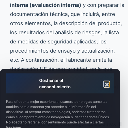
interna (evaluación interna)
y con preparar la
documentación técnica, que incluirá, entre
otros elementos, la descripción del producto,
los resultados del análisis de riesgos, la lista
de medidas de seguridad aplicadas, los
procedimientos de ensayo y actualización,
etc. A continuación, el fabricante emite la
declaración UE de conformidad, en la que
declara que el producto cumple todos los
Gestionar el
requisitos aplicables del CRA, y coloca en el
consentimiento
producto el marcado CE.
Atención:
si un
Para ofrecer la mejor experiencia, usamos tecnologías como las
producto determinado ha sido clasificado
cookies para almacenar y/o acceder a la información del
dispositivo. Al aceptar estas tecnologías, podemos tratar datos
como
«importante» o «crítico»
desde el
como el comportamiento de navegación o identificadores únicos.
No aceptar o retirar el consentimiento puede afectar a ciertas
punto de vista de la ciberseguridad (Annex III
funciones.