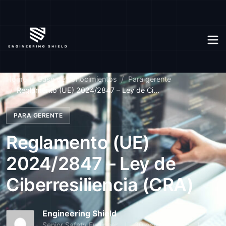
Home
Base de conocimientos
Para gerente
Reglamento (UE) 2024/2847 – Ley de Ci...
PARA GERENTE
Reglamento (UE)
2024/2847 – Ley de
Ciberresiliencia (CRA)
Engineering Shield
Senior Safety Engineer
30 octubre 2025