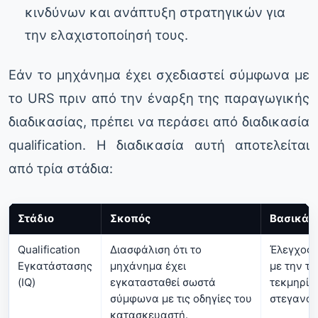
κινδύνων και ανάπτυξη στρατηγικών για
την ελαχιστοποίησή τους.
Εάν το μηχάνημα έχει σχεδιαστεί σύμφωνα με
το URS πριν από την έναρξη της παραγωγικής
διαδικασίας, πρέπει να περάσει από διαδικασία
qualification. Η διαδικασία αυτή αποτελείται
από τρία στάδια:
Στάδιο
Σκοπός
Βασικά 
Qualification
Διασφάλιση ότι το
Έλεγχος
Εγκατάστασης
μηχάνημα έχει
με την τε
(IQ)
εγκατασταθεί σωστά
τεκμηρίω
σύμφωνα με τις οδηγίες του
στεγανότ
κατασκευαστή.