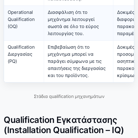
Operational
Διασφάλιση ότι το
Δοκιμές 
Qualification
μηχάνημα λειτουργεί
διαφορική
(OQ)
σωστά σε όλο το εύρος
παρακολ
λειτουργίας του.
παραμέτ
Qualification
Επιβεβαίωση ότι το
Δοκιμές δ
Διεργασίας
μηχάνημα μπορεί να
προσομοι
(PQ)
παράγει σύμφωνα με τις
ασηπτικώ
απαιτήσεις της διεργασίας
παρακολ
και του προϊόντος.
κρίσιμων
Στάδια qualification μηχανημάτων
Qualification Εγκατάστασης
(Installation Qualification – IQ)