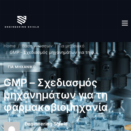
Home
Βάση γνώσεων
Για μηχανικό
GMP – Σχεδιασμός μηχανημάτων για τη φ...
ΓΙΑ ΜΗΧΑΝΙΚΌ
GMP – Σχεδιασμός
μηχανημάτων για τη
φαρμακοβιομηχανία
Engineering Shield
Senior Safety Engineer
20 Ιούνιος 2024