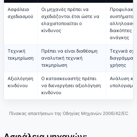
Ασφάλεια
Οι μηχανές πρέπει να
Προφυλακτή
σχεδιασμού
σχεδιάζονται έτσι ώστε να
συστήματα
ελαχιστοποιείται ο
αλληλοασφά
κίνδυνος
διακόπτες έ
ανάγκης
Τεχνική
Πρέπει να είναι διαθέσιμη
Τεχνικά σχέ
τεκμηρίωση
αναλυτική τεχνική
διαγράμματα
τεκμηρίωση
χρήσης
Αξιολόγηση
Ο κατασκευαστής πρέπει
Ανάλυση κι
κινδύνου
να διενεργήσει αξιολόγηση
υπολογισμοί
κινδύνου
Πίνακας απαιτήσεων της Οδηγίας Μηχανών 2006/42/EC
Ασφάλεια μηχανών: