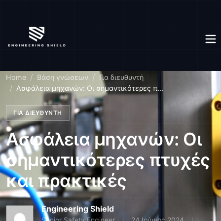
Home
Βάση γνώσεων
Για διευθυντή
Ασφάλεια μηχανών: Οι σημαντικότερες π...
ΓΙΑ ΔΙΕΥΘΥΝΤΉ
Ασφάλεια μηχανών: Οι
σημαντικότερες πτυχές
και πρακτικές
Engineering Shield
Senior Safety Engineer
24 Ιούνιος 2024