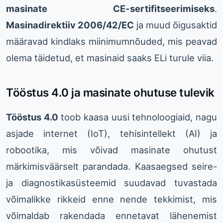
masinate CE-sertifitseerimiseks
.
Masinadirektiiv 2006/42/EC
ja muud õigusaktid
määravad kindlaks miinimumnõuded, mis peavad
olema täidetud, et masinaid saaks ELi turule viia.
Tööstus 4.0 ja masinate ohutuse tulevik
Tööstus 4.0
toob kaasa uusi tehnoloogiaid, nagu
asjade internet (IoT), tehisintellekt (AI) ja
robootika, mis võivad masinate ohutust
märkimisväärselt parandada. Kaasaegsed seire-
ja diagnostikasüsteemid suudavad tuvastada
võimalikke rikkeid enne nende tekkimist, mis
võimaldab rakendada ennetavat lähenemist