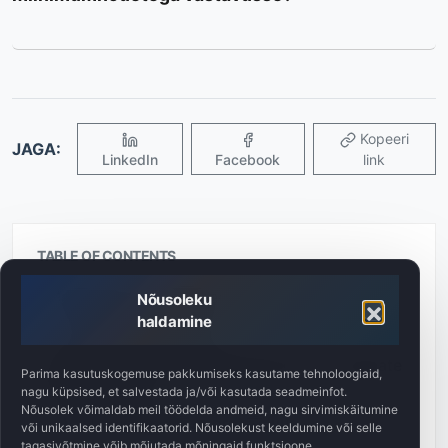
Kopeeri
JAGA:
LinkedIn
Facebook
link
TABLE OF CONTENTS
Masinaohutus: põhitõed
Nõusoleku
haldamine
Audit ja riskianalüüs
Masinaohutus: CE-sertifitseerimine ja masinate
Parima kasutuskogemuse pakkumiseks kasutame tehnoloogiaid,
kohandamine
nagu küpsised, et salvestada ja/või kasutada seadmeinfot.
Nõusolek võimaldab meil töödelda andmeid, nagu sirvimiskäitumine
Vastavushindamise protseduur
või unikaalsed identifikaatorid. Nõusolekust keeldumine või selle
tagasivõtmine võib mõjutada mõningaid funktsioone.