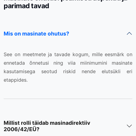
parimad tavad
Mis on masinate ohutus?
See on meetmete ja tavade kogum, mille eesmärk on
ennetada õnnetusi ning viia miinimumini masinate
kasutamisega seotud riskid nende elutsükli eri
etappides.
Millist rolli täidab masinadirektiiv
2006/42/EÜ?