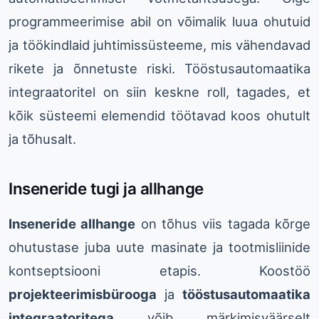
programmeerimise abil on võimalik luua ohutuid
ja töökindlaid juhtimissüsteeme, mis vähendavad
rikete ja õnnetuste riski. Tööstusautomaatika
integraatoritel on siin keskne roll, tagades, et
kõik süsteemi elemendid töötavad koos ohutult
ja tõhusalt.
Inseneride tugi ja allhange
Inseneride allhange
on tõhus viis tagada kõrge
ohutustase juba uute masinate ja tootmisliinide
kontseptsiooni etapis. Koostöö
projekteerimisbürooga
ja
tööstusautomaatika
integraatoritega
võib märkimisväärselt