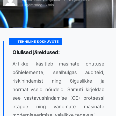
Lugemisaeg: 8 min
TEHNILINE KOKKUVÕTE
Olulised järeldused:
Artikkel käsitleb masinate ohutuse
põhielemente, sealhulgas auditeid,
riskihindamist ning õiguslikke ja
normatiivseid nõudeid. Samuti kirjeldab
see vastavushindamise (CE) protsessi
etappe ning vanemate masinate
moderniseerimisel vajalikke tegevusi.