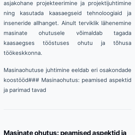
asjakohane projekteerimine ja projektijuhtimine
ning kasutada kaasaegseid tehnoloogiaid ja
inseneride allhanget. Ainult terviklik lähenemine
masinate ohutusele võimaldab tagada
kaasaegses tööstuses ohutu ja tõhusa
töökeskkonna.
Masinaohutuse juhtimine eeldab eri osakondade
koostööd### Masinaohutus: peamised aspektid
ja parimad tavad
Masinate ohutus: peamised aspektid ja