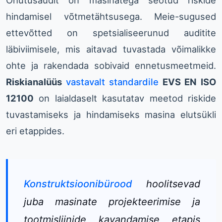
Ohutusaudit on masinatega seotud riskide
hindamisel võtmetähtsusega. Meie-sugused
ettevõtted on spetsialiseerunud auditite
läbiviimisele, mis aitavad tuvastada võimalikke
ohte ja rakendada sobivaid ennetusmeetmeid.
Riskianalüüs
vastavalt standardile
EVS EN ISO
12100
on laialdaselt kasutatav meetod riskide
tuvastamiseks ja hindamiseks masina elutsükli
eri etappides.
Konstruktsioonibürood
hoolitsevad
juba masinate projekteerimise ja
tootmisliinide kavandamise etapis