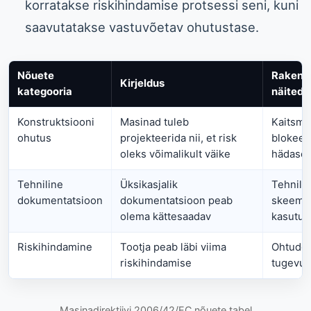
korratakse riskihindamise protsessi seni, kuni
saavutatakse vastuvõetav ohutustase.
Nõuete
Rakend
Kirjeldus
kategooria
näited
Konstruktsiooni
Masinad tuleb
Kaitsme
ohutus
projekteerida nii, et risk
blokeer
oleks võimalikult väike
hädaseis
Tehniline
Üksikasjalik
Tehnilis
dokumentatsioon
dokumentatsioon peab
skeemid
olema kättesaadav
kasutus
Riskihindamine
Tootja peab läbi viima
Ohtude 
riskihindamise
tugevus
Masinadirektiivi 2006/42/EC nõuete tabel