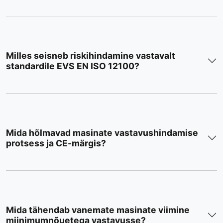
Milles seisneb riskihindamine vastavalt
standardile EVS EN ISO 12100?
Mida hõlmavad masinate vastavushindamise
protsess ja CE-märgis?
Mida tähendab vanemate masinate viimine
miinimumnõuetega vastavusse?