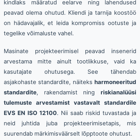
kindlaks määratud eelarve ning lahendused
peavad olema ohutud. Kliendi ja tarnija koostöö
on hädavajalik, et leida kompromiss ootuste ja
tegelike võimaluste vahel.
Masinate projekteerimisel peavad insenerid
arvestama mitte ainult tootlikkuse, vaid ka
kasutajate ohutusega. See tähendab
asjakohaste standardite, näiteks
harmoneeritud
standardite
, rakendamist ning
riskianalüüsi
tulemuste arvestamist vastavalt standardile
EVS EN ISO 12100
. Nii saab riskid tuvastada ja
neid juhtida juba projekteerimisetapis, mis
suurendab märkimisväärselt lõpptoote ohutust.