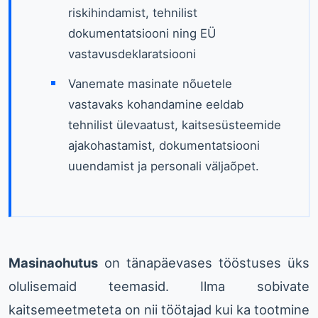
riskihindamist, tehnilist
dokumentatsiooni ning EÜ
vastavusdeklaratsiooni
Vanemate masinate nõuetele
vastavaks kohandamine eeldab
tehnilist ülevaatust, kaitsesüsteemide
ajakohastamist, dokumentatsiooni
uuendamist ja personali väljaõpet.
Masinaohutus
on tänapäevases tööstuses üks
olulisemaid teemasid. Ilma sobivate
kaitsemeetmeteta on nii töötajad kui ka tootmine