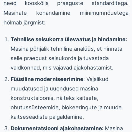
need kooskõlla praeguste standarditega.
Masinate kohandamine miinimumnõuetega
hõlmab järgmist:
Tehnilise seisukorra ülevaatus ja hindamine
:
Masina põhjalik tehniline analüüs, et hinnata
selle praegust seisukorda ja tuvastada
valdkonnad, mis vajavad ajakohastamist.
Füüsiline moderniseerimine
: Vajalikud
muudatused ja uuendused masina
konstruktsioonis, näiteks kaitsete,
ohutussüsteemide, blokeeringute ja muude
kaitseseadiste paigaldamine.
Dokumentatsiooni ajakohastamine
: Masina