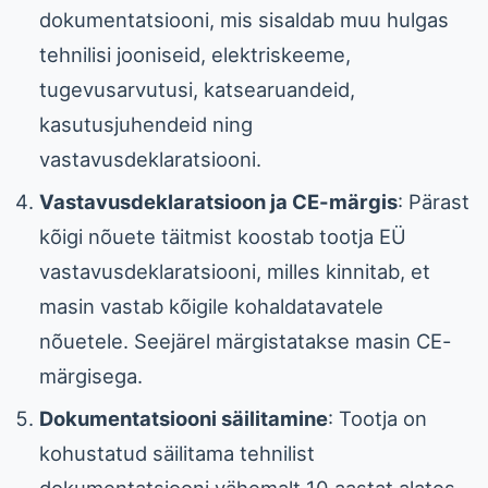
dokumentatsiooni, mis sisaldab muu hulgas
tehnilisi jooniseid, elektriskeeme,
tugevusarvutusi, katsearuandeid,
kasutusjuhendeid ning
vastavusdeklaratsiooni.
Vastavusdeklaratsioon ja CE-märgis
: Pärast
kõigi nõuete täitmist koostab tootja EÜ
vastavusdeklaratsiooni, milles kinnitab, et
masin vastab kõigile kohaldatavatele
nõuetele. Seejärel märgistatakse masin CE-
märgisega.
Dokumentatsiooni säilitamine
: Tootja on
kohustatud säilitama tehnilist
dokumentatsiooni vähemalt 10 aastat alates