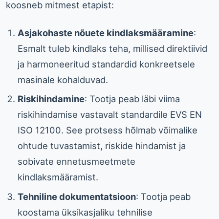
koosneb mitmest etapist:
Asjakohaste nõuete kindlaksmääramine
:
Esmalt tuleb kindlaks teha, millised direktiivid
ja harmoneeritud standardid konkreetsele
masinale kohalduvad.
Riskihindamine
: Tootja peab läbi viima
riskihindamise vastavalt standardile EVS EN
ISO 12100. See protsess hõlmab võimalike
ohtude tuvastamist, riskide hindamist ja
sobivate ennetusmeetmete
kindlaksmääramist.
Tehniline dokumentatsioon
: Tootja peab
koostama üksikasjaliku tehnilise