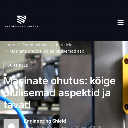
Home
Teadmusbaas
Juhtidele
Masinate ohutus: kõige olulisemad asp...
JUHTIDELE
Masinate ohutus: kõige
olulisemad aspektid ja
tavad
Engineering Shield
Senior Safety Engineer
24 juuni 2024