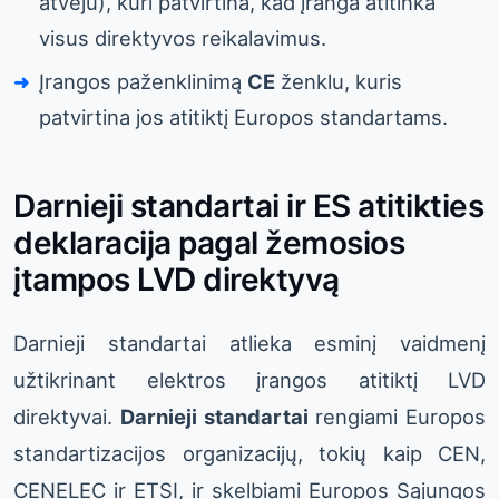
atveju), kuri patvirtina, kad įranga atitinka
visus direktyvos reikalavimus.
Įrangos paženklinimą
CE
ženklu, kuris
patvirtina jos atitiktį Europos standartams.
Darnieji standartai ir ES atitikties
deklaracija pagal žemosios
įtampos LVD direktyvą
Darnieji standartai atlieka esminį vaidmenį
užtikrinant elektros įrangos atitiktį LVD
direktyvai.
Darnieji standartai
rengiami Europos
standartizacijos organizacijų, tokių kaip CEN,
CENELEC ir ETSI, ir skelbiami Europos Sąjungos