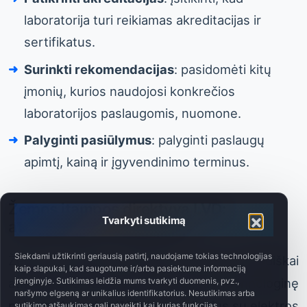
laboratorija turi reikiamas akreditacijas ir
sertifikatus.
Surinkti rekomendacijas
: pasidomėti kitų
įmonių, kurios naudojosi konkrečios
laboratorijos paslaugomis, nuomone.
Palyginti pasiūlymus
: palyginti paslaugų
apimtį, kainą ir įgyvendinimo terminus.
Žemos įtampos direktyva LVD:
Tvarkyti sutikimą
atnaujinimai ir pakeitimai
Siekdami užtikrinti geriausią patirtį, naudojame tokias technologijas
Žemos įtampos direktyva LVD periodiškai
kaip slapukai, kad saugotume ir/arba pasiektume informaciją
atnaujinama, kad būtų atsižvelgta į technologinę
įrenginyje. Sutikimas leidžia mums tvarkyti duomenis, pvz.,
naršymo elgseną ar unikalius identifikatorius. Nesutikimas arba
pažangą ir naujus iššūkius, susijusius su elektros
sutikimo atšaukimas gali paveikti kai kurias funkcijas.