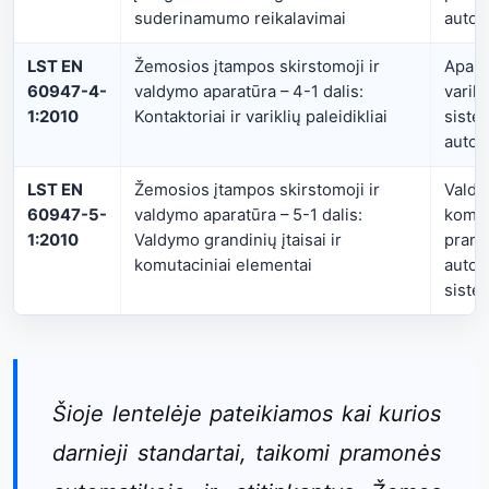
suderinamumo reikalavimai
autom
LST EN
Žemosios įtampos skirstomoji ir
Apara
60947-4-
valdymo aparatūra – 4-1 dalis:
varik
1:2010
Kontaktoriai ir variklių paleidikliai
siste
autom
LST EN
Žemosios įtampos skirstomoji ir
Valdy
60947-5-
valdymo aparatūra – 5-1 dalis:
komuta
1:2010
Valdymo grandinių įtaisai ir
pram
komutaciniai elementai
autom
siste
Šioje lentelėje pateikiamos kai kurios
darnieji standartai, taikomi pramonės