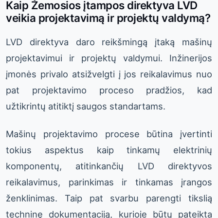
Kaip Žemosios įtampos direktyva LVD
veikia projektavimą ir projektų valdymą?
LVD direktyva daro reikšmingą įtaką mašinų
projektavimui ir projektų valdymui. Inžinerijos
įmonės privalo atsižvelgti į jos reikalavimus nuo
pat projektavimo proceso pradžios, kad
užtikrintų atitiktį saugos standartams.
Mašinų projektavimo procese būtina įvertinti
tokius aspektus kaip tinkamų elektrinių
komponentų, atitinkančių LVD direktyvos
reikalavimus, parinkimas ir tinkamas įrangos
ženklinimas. Taip pat svarbu parengti tikslią
techninę dokumentaciją, kurioje būtų pateikta