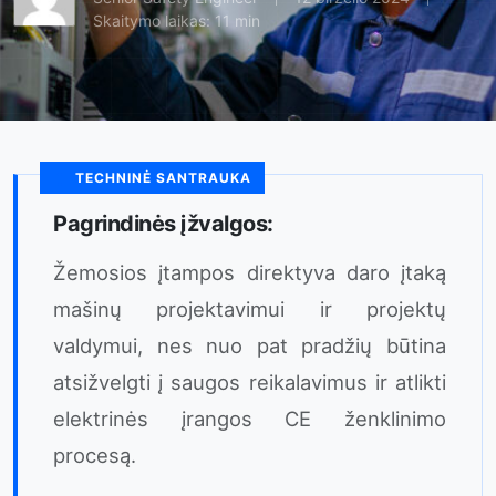
Skaitymo laikas: 11 min
TECHNINĖ SANTRAUKA
Pagrindinės įžvalgos:
Žemosios įtampos direktyva daro įtaką
mašinų projektavimui ir projektų
valdymui, nes nuo pat pradžių būtina
atsižvelgti į saugos reikalavimus ir atlikti
elektrinės įrangos CE ženklinimo
procesą.