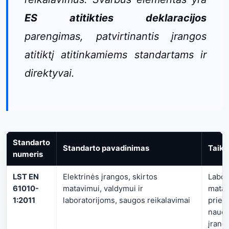
ES atitikties deklaracijos
parengimas, patvirtinantis įrangos
atitiktį atitinkamiems standartams ir
direktyvai.
Standarto
Standarto pavadinimas
Taik
numeris
LST EN
Elektrinės įrangos, skirtos
Labora
61010-
matavimui, valdymui ir
mata
1:2011
laboratorijoms, saugos reikalavimai
priet
naudo
įrang