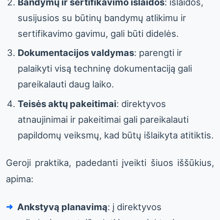
Bandymų ir sertifikavimo išlaidos
: išlaidos,
susijusios su būtinų bandymų atlikimu ir
sertifikavimo gavimu, gali būti didelės.
Dokumentacijos valdymas
: parengti ir
palaikyti visą techninę dokumentaciją gali
pareikalauti daug laiko.
Teisės aktų pakeitimai
: direktyvos
atnaujinimai ir pakeitimai gali pareikalauti
papildomų veiksmų, kad būtų išlaikyta atitiktis.
Geroji praktika, padedanti įveikti šiuos iššūkius,
apima:
Ankstyvą planavimą
: į direktyvos