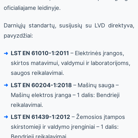
oficialiajame leidinyje.
Darniųjų standartų, susijusių su LVD direktyva,
pavyzdžiai:
LST EN 61010-1:2011
– Elektrinės įrangos,
skirtos matavimui, valdymui ir laboratorijoms,
saugos reikalavimai.
LST EN 60204-1:2018
– Mašinų sauga –
Mašinų elektros įranga – 1 dalis: Bendrieji
reikalavimai.
LST EN 61439-1:2012
– Žemosios įtampos
skirstomieji ir valdymo įrenginiai – 1 dalis:
Bendrieji reikalavimai.