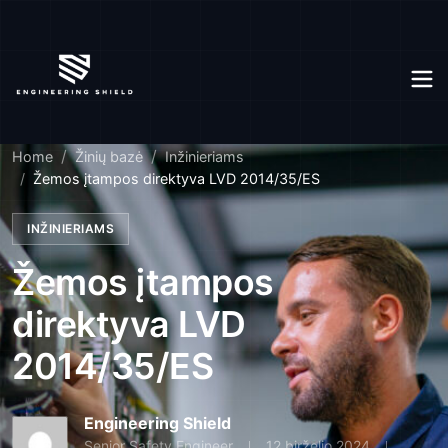
Home
Žinių bazė
Inžinieriams
Žemos įtampos direktyva LVD 2014/35/ES
INŽINIERIAMS
Žemos įtampos
direktyva LVD
2014/35/ES
Engineering Shield
Senior Safety Engineer
12 birželio 2024