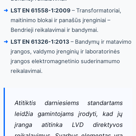
LST EN 61558-1:2009
– Transformatoriai,
maitinimo blokai ir panašūs įrenginiai –
Bendrieji reikalavimai ir bandymai.
LST EN 61326-1:2013
– Bandymų ir matavimo
įrangos, valdymo įrenginių ir laboratorinės
įrangos elektromagnetinio suderinamumo
reikalavimai.
Atitiktis darniesiems standartams
leidžia gamintojams įrodyti, kad jų
įranga atitinka LVD direktyvos
reikalavimus. Svarbus elementas yra