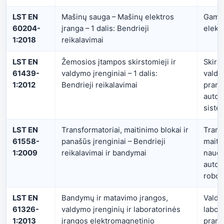
LST EN
Mašinų sauga – Mašinų elektros
Gamy
60204-
įranga – 1 dalis: Bendrieji
elekt
1:2018
reikalavimai
LST EN
Žemosios įtampos skirstomieji ir
Skirst
61439-
valdymo įrenginiai – 1 dalis:
valdy
1:2012
Bendrieji reikalavimai
pram
autom
siste
LST EN
Transformatoriai, maitinimo blokai ir
Transf
61558-
panašūs įrenginiai – Bendrieji
maiti
1:2009
reikalavimai ir bandymai
naudo
autom
robot
LST EN
Bandymų ir matavimo įrangos,
Valdy
61326-
valdymo įrenginių ir laboratorinės
labor
1:2013
įrangos elektromagnetinio
pram