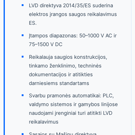
LVD direktyva 2014/35/ES suderina
elektros įrangos saugos reikalavimus
ES.
Įtampos diapazonas: 50–1000 V AC ir
75–1500 V DC
Reikalauja saugios konstrukcijos,
tinkamo ženklinimo, techninės
dokumentacijos ir atitikties
darniesiems standartams
Svarbu pramonės automatikai: PLC,
valdymo sistemos ir gamybos linijose
naudojami įrenginiai turi atitikti LVD
reikalavimus
Sąsajos su Mašinų direktyva