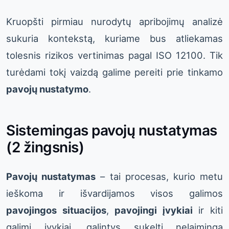
Kruopšti pirmiau nurodytų apribojimų analizė
sukuria kontekstą, kuriame bus atliekamas
tolesnis rizikos vertinimas pagal ISO 12100. Tik
turėdami tokį vaizdą galime pereiti prie tinkamo
pavojų nustatymo
.
Sistemingas pavojų nustatymas
(2 žingsnis)
Pavojų nustatymas
– tai procesas, kurio metu
ieškoma ir išvardijamos visos galimos
pavojingos situacijos
,
pavojingi įvykiai
ir kiti
galimi įvykiai, galintys sukelti nelaimingą