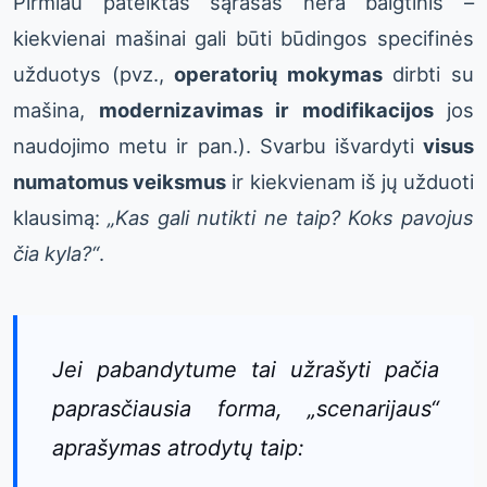
Pirmiau pateiktas sąrašas nėra baigtinis –
kiekvienai mašinai gali būti būdingos specifinės
užduotys (pvz.,
operatorių mokymas
dirbti su
mašina,
modernizavimas ir modifikacijos
jos
naudojimo metu ir pan.). Svarbu išvardyti
visus
numatomus veiksmus
ir kiekvienam iš jų užduoti
klausimą:
„Kas gali nutikti ne taip? Koks pavojus
čia kyla?“
.
Jei pabandytume tai užrašyti pačia
paprasčiausia forma, „scenarijaus“
aprašymas atrodytų taip: