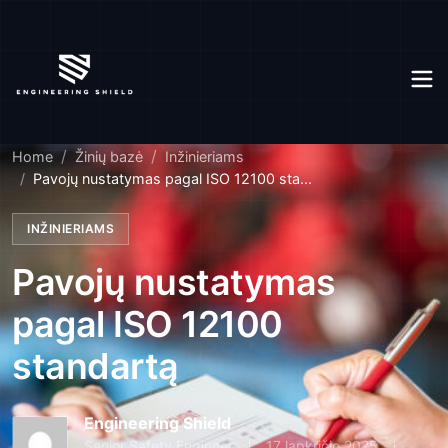
Home
Žinių bazė
Inžinieriams
Pavojų nustatymas pagal ISO 12100 sta...
INŽINIERIAMS
Pavojų nustatymas
pagal ISO 12100
standartą
Engineering Shield
Senior Safety Engineer
17 lapkričio 2025