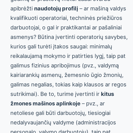
apibrėžti
naudotojų profilį
– ar mašiną valdys
kvalifikuoti operatoriai, techninės priežiūros
darbuotojai, o gal ir praktikantai ar pašaliniai
asmenys? Būtina įvertinti operatorių savybes,
kurios gali turėti įtakos saugai: minimalų
reikalaujamą mokymo ir patirties lygį, taip pat
galimus fizinius apribojimus (pvz., valdymą
kairiarankių asmenų, žemesnio ūgio žmonių,
galimas negalias, tokias kaip klausos ar regos
sutrikimai). Be to, turime įvertinti ir
kitus
žmones mašinos aplinkoje
– pvz., ar
netoliese gali būti darbuotojų, tiesiogiai
nedalyvaujančių valdyme (administracijos
personalo, valymo darbuotojų), taip pat