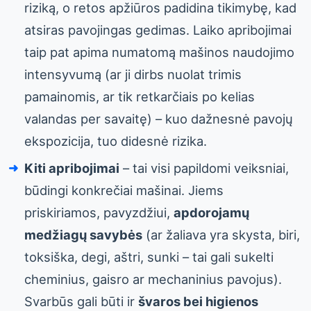
riziką, o retos apžiūros padidina tikimybę, kad
atsiras pavojingas gedimas. Laiko apribojimai
taip pat apima numatomą mašinos naudojimo
intensyvumą (ar ji dirbs nuolat trimis
pamainomis, ar tik retkarčiais po kelias
valandas per savaitę) – kuo dažnesnė pavojų
ekspozicija, tuo didesnė rizika.
Kiti apribojimai
– tai visi papildomi veiksniai,
būdingi konkrečiai mašinai. Jiems
priskiriamos, pavyzdžiui,
apdorojamų
medžiagų savybės
(ar žaliava yra skysta, biri,
toksiška, degi, aštri, sunki – tai gali sukelti
cheminius, gaisro ar mechaninius pavojus).
Svarbūs gali būti ir
švaros bei higienos