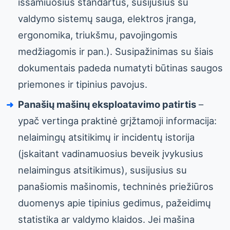
išsamiuosius standartus, susijusius su
valdymo sistemų sauga, elektros įranga,
ergonomika, triukšmu, pavojingomis
medžiagomis ir pan.). Susipažinimas su šiais
dokumentais padeda numatyti būtinas saugos
priemones ir tipinius pavojus.
Panašių mašinų eksploatavimo patirtis
–
ypač vertinga praktinė grįžtamoji informacija:
nelaimingų atsitikimų ir incidentų istorija
(įskaitant vadinamuosius beveik įvykusius
nelaimingus atsitikimus), susijusius su
panašiomis mašinomis, techninės priežiūros
duomenys apie tipinius gedimus, pažeidimų
statistika ar valdymo klaidos. Jei mašina