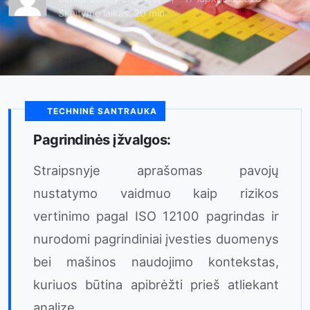
Skaitymo laikas: 20 min
TECHNINĖ SANTRAUKA
Pagrindinės įžvalgos:
Straipsnyje aprašomas pavojų
nustatymo vaidmuo kaip rizikos
vertinimo pagal ISO 12100 pagrindas ir
nurodomi pagrindiniai įvesties duomenys
bei mašinos naudojimo kontekstas,
kuriuos būtina apibrėžti prieš atliekant
analizę.