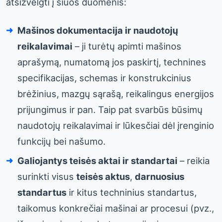
atsižvelgti į šiuos duomenis:
Mašinos dokumentacija ir naudotojų
reikalavimai
– ji turėtų apimti mašinos
aprašymą, numatomą jos paskirtį, technines
specifikacijas, schemas ir konstrukcinius
brėžinius, mazgų sąrašą, reikalingus energijos
prijungimus ir pan. Taip pat svarbūs būsimų
naudotojų reikalavimai ir lūkesčiai dėl įrenginio
funkcijų bei našumo.
Galiojantys teisės aktai ir standartai
– reikia
surinkti visus
teisės aktus
,
darnuosius
standartus
ir kitus techninius standartus,
taikomus konkrečiai mašinai ar procesui (pvz.,