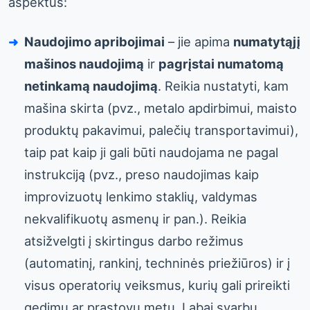
aspektus:
Naudojimo apribojimai
– jie apima
numatytąjį
mašinos naudojimą
ir
pagrįstai numatomą
netinkamą naudojimą
. Reikia nustatyti, kam
mašina skirta (pvz., metalo apdirbimui, maisto
produktų pakavimui, palečių transportavimui),
taip pat kaip ji gali būti naudojama ne pagal
instrukciją (pvz., preso naudojimas kaip
improvizuotų lenkimo staklių, valdymas
nekvalifikuotų asmenų ir pan.). Reikia
atsižvelgti į skirtingus darbo režimus
(automatinį, rankinį, techninės priežiūros) ir į
visus operatorių veiksmus, kurių gali prireikti
gedimų ar prastovų metu. Labai svarbu