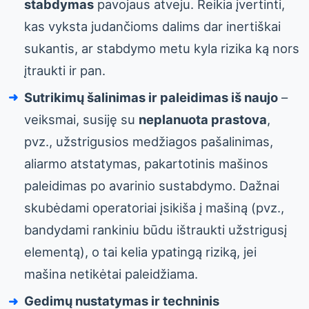
stabdymas
pavojaus atveju. Reikia įvertinti,
kas vyksta judančioms dalims dar inertiškai
sukantis, ar stabdymo metu kyla rizika ką nors
įtraukti ir pan.
Sutrikimų šalinimas ir paleidimas iš naujo
–
veiksmai, susiję su
neplanuota prastova
,
pvz., užstrigusios medžiagos pašalinimas,
aliarmo atstatymas, pakartotinis mašinos
paleidimas po avarinio sustabdymo. Dažnai
skubėdami operatoriai įsikiša į mašiną (pvz.,
bandydami rankiniu būdu ištraukti užstrigusį
elementą), o tai kelia ypatingą riziką, jei
mašina netikėtai paleidžiama.
Gedimų nustatymas ir techninis