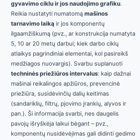
gyvavimo ciklu ir jos naudojimo grafiku
.
Reikia nustatyti numatomą
mašinos
tarnavimo laiką
ir jos komponentų
ilgaamžiškumą (pvz., ar konstrukcija numatyta
5, 10 ar 20 metų darbui; kiek darbo ciklų
atlaikys pagrindiniai elementai, kol pasireikš
medžiagos nuovargis). Svarbu suplanuoti
techninės priežiūros intervalus
: kaip dažnai
mašinai reikalingos apžiūros, prevencinė
priežiūra, susidėvinčių dalių keitimas
(sandariklių, filtrų, pjovimo įrankių, alyvos ir
pan.). Ši informacija svarbi, nes daugelis
pavojų išryškėja laikui bėgant – pvz.,
komponentų nusidėvėjimas gali didinti gedimo