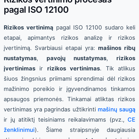
pagal ISO 12100
Rizikos vertinimą
pagal ISO 12100 sudaro keli
etapai, apimantys rizikos analizę ir rizikos
įvertinimą. Svarbiausi etapai yra:
mašinos ribų
nustatymas
,
pavojų nustatymas
,
rizikos
įvertinimas
ir
rizikos vertinimas
. Tik atlikus
šiuos žingsnius priimami sprendimai dėl rizikos
mažinimo poreikio ir įgyvendinamos tinkamos
apsaugos priemonės. Tinkamai atliktas rizikos
vertinimas yra pagrindas užtikrinti
mašinų saugą
ir jų atitiktį teisiniams reikalavimams (pvz.,
CE
ženklinimui
). Šiame straipsnyje daugiausia