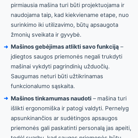
pirmiausia mašina turi būti projektuojama ir
naudojama taip, kad kiekviename etape, nuo
surinkimo iki utilizavimo, būtų apsaugota
žmonių sveikata ir gyvybė.
Mašinos gebėjimas atlikti savo funkciją
–
įdiegtos saugos priemonės negali trukdyti
mašinai vykdyti pagrindinių užduočių.
Saugumas neturi būti užtikrinamas
funkcionalumo sąskaita.
Mašinos tinkamumas naudoti
– mašina turi
išlikti ergonomiška ir patogi valdyti. Pernelyg
apsunkinančios ar sudėtingos apsaugos
priemonės gali paskatinti personalą jas apeiti,
todėl svarbu, kad saugos priemonės būtų