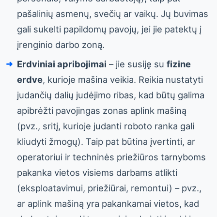
pašalinių asmenų, svečių ar vaikų. Jų buvimas
gali sukelti papildomų pavojų, jei jie patektų į
įrenginio darbo zoną.
Erdviniai apribojimai
– jie susiję su
fizine
erdve
, kurioje mašina veikia. Reikia nustatyti
judančių dalių judėjimo ribas, kad būtų galima
apibrėžti pavojingas zonas aplink mašiną
(pvz., sritį, kurioje judanti roboto ranka gali
kliudyti žmogų). Taip pat būtina įvertinti, ar
operatoriui ir techninės priežiūros tarnyboms
pakanka vietos visiems darbams atlikti
(eksploatavimui, priežiūrai, remontui) – pvz.,
ar aplink mašiną yra pakankamai vietos, kad