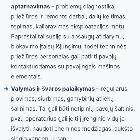
aptarnavimas
– problemų diagnostika,
priežiūros ir remonto darbai, dalių keitimas,
tepimas, kalibravimas eksploatacijos metu.
Paprastai tai susiję su apsaugų atidarymu,
blokavimo įtaisų išjungimu, todėl techninės
priežiūros personalas gali patirti pavojų
kontaktuodamas su pavojingais mašinos
elementais.
Valymas ir švaros palaikymas
– reguliarus
plovimas, siurbimas, gamybinių atliekų
šalinimas. Tai gali būti netipinių pavojų šaltinis,
pvz., operatorius gali įeiti į įrenginio vidų jo
išvalyti, naudoti chemines medžiagas, aukšto
slėgio vandenį ir pan.