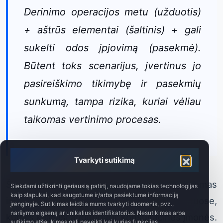
Derinimo operacijos metu (užduotis)
+ aštrūs elementai (šaltinis) + gali
sukelti odos įpjovimą (pasekmė).
Būtent toks scenarijus, įvertinus jo
pasireiškimo tikimybę ir pasekmių
sunkumą, tampa rizika, kuriai vėliau
taikomas vertinimo procesas.
Tvarkyti sutikimą
Šis procesas itin retai tinkamai atvaizduojamas
Siekdami užtikrinti geriausią patirtį, naudojame tokias technologijas
kaip slapukai, kad saugotume ir/arba pasiektume informaciją
internete platinamuose „Excel“ failuose ar tuose,
įrenginyje. Sutikimas leidžia mums tvarkyti duomenis, pvz.,
naršymo elgseną ar unikalius identifikatorius. Nesutikimas arba
kuriais keičiasi auditoriai ir konsultacinės įmonės.
sutikimo atšaukimas gali paveikti kai kurias funkcijas.