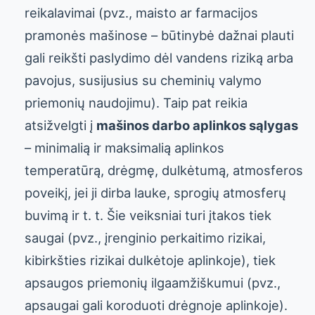
reikalavimai (pvz., maisto ar farmacijos
pramonės mašinose – būtinybė dažnai plauti
gali reikšti paslydimo dėl vandens riziką arba
pavojus, susijusius su cheminių valymo
priemonių naudojimu). Taip pat reikia
atsižvelgti į
mašinos darbo aplinkos sąlygas
– minimalią ir maksimalią aplinkos
temperatūrą, drėgmę, dulkėtumą, atmosferos
poveikį, jei ji dirba lauke, sprogių atmosferų
buvimą ir t. t. Šie veiksniai turi įtakos tiek
saugai (pvz., įrenginio perkaitimo rizikai,
kibirkšties rizikai dulkėtoje aplinkoje), tiek
apsaugos priemonių ilgaamžiškumui (pvz.,
apsaugai gali koroduoti drėgnoje aplinkoje).