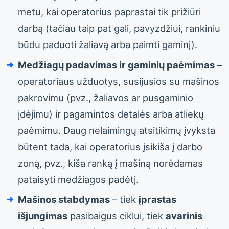
metu, kai operatorius paprastai tik prižiūri
darbą (tačiau taip pat gali, pavyzdžiui, rankiniu
būdu paduoti žaliavą arba paimti gaminį).
Medžiagų padavimas ir gaminių paėmimas
–
operatoriaus užduotys, susijusios su mašinos
pakrovimu (pvz., žaliavos ar pusgaminio
įdėjimu) ir pagamintos detalės arba atliekų
paėmimu. Daug nelaimingų atsitikimų įvyksta
būtent tada, kai operatorius įsikiša į darbo
zoną, pvz., kiša ranką į mašiną norėdamas
pataisyti medžiagos padėtį.
Mašinos stabdymas
– tiek
įprastas
išjungimas
pasibaigus ciklui, tiek
avarinis