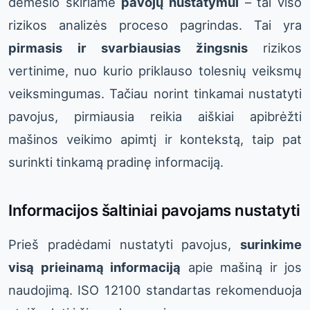
dėmesio skiriame
pavojų nustatymui
– tai viso
rizikos analizės proceso pagrindas. Tai yra
pirmasis ir svarbiausias žingsnis
rizikos
vertinime, nuo kurio priklauso tolesnių veiksmų
veiksmingumas. Tačiau norint tinkamai nustatyti
pavojus, pirmiausia reikia aiškiai apibrėžti
mašinos veikimo apimtį ir kontekstą, taip pat
surinkti tinkamą pradinę informaciją.
Informacijos šaltiniai pavojams nustatyti
Prieš pradėdami nustatyti pavojus,
surinkime
visą prieinamą informaciją
apie mašiną ir jos
naudojimą. ISO 12100 standartas rekomenduoja