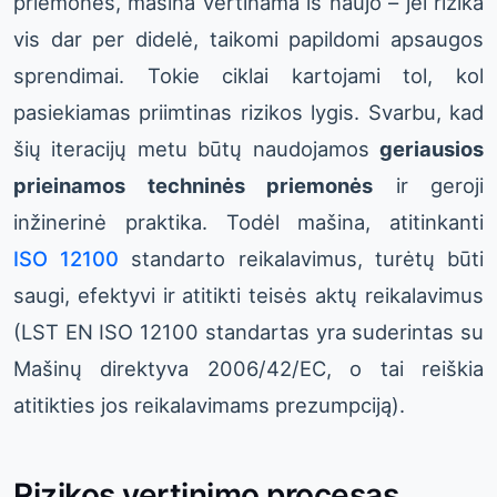
priemones, mašina vertinama iš naujo – jei rizika
vis dar per didelė, taikomi papildomi apsaugos
sprendimai. Tokie ciklai kartojami tol, kol
pasiekiamas priimtinas rizikos lygis. Svarbu, kad
šių iteracijų metu būtų naudojamos
geriausios
prieinamos techninės priemonės
ir geroji
inžinerinė praktika. Todėl mašina, atitinkanti
ISO 12100
standarto reikalavimus, turėtų būti
saugi, efektyvi ir atitikti teisės aktų reikalavimus
(LST EN ISO 12100 standartas yra suderintas su
Mašinų direktyva 2006/42/EC, o tai reiškia
atitikties jos reikalavimams prezumpciją).
Rizikos vertinimo procesas