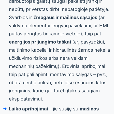
darbuotojas galėtų saugiai pakeisti įrankį ir
nebūtų priverstas dirbti nepatogioje padėtyje.
Svarbios ir
žmogaus ir mašinos sąsajos
(ar
valdymo elementai lengvai pasiekiami, ar HMI
pultas įrengtas tinkamoje vietoje), taip pat
energijos prijungimo taškai
(ar, pavyzdžiui,
maitinimo kabeliai ir hidraulinės žarnos nekelia
užkliuvimo rizikos arba nėra veikiami
mechaninių pažeidimų). Erdviniai apribojimai
taip pat gali apimti montavimo sąlygas – pvz.,
ribotą cecho aukštį, netoliese esančius kitus
įrenginius, kurie gali turėti įtakos saugiam
eksploatavimui.
Laiko apribojimai
– jie susiję su
mašinos