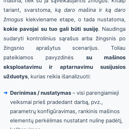
mašina, tiek su ja sąveikaujantis žmogus. Kitaip
tariant, svarstoma,
ką daro mašina
ir
ką daro
žmogus
kiekviename etape, o tada nustatoma,
kokie pavojai su tuo gali būti susiję
. Naudinga
sudaryti kontrolinius sąrašus arba žingsnis po
žingsnio aprašytus scenarijus. Toliau
pateikiamos pavyzdinės
su mašinos
eksploatavimu ir aptarnavimu susijusios
užduotys
, kurias reikia išanalizuoti:
Derinimas / nustatymas
– visi parengiamieji
veiksmai prieš pradedant darbą, pvz.,
parametrų konfigūravimas, rankinis mašinos
elementų perkėlimas nustatant nulinę padėtį,