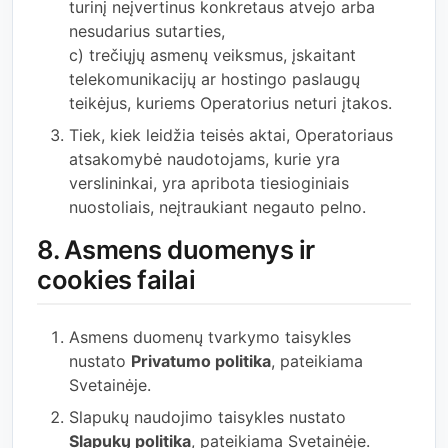
turinį neįvertinus konkretaus atvejo arba
nesudarius sutarties,
c) trečiųjų asmenų veiksmus, įskaitant
telekomunikacijų ar hostingo paslaugų
teikėjus, kuriems Operatorius neturi įtakos.
Tiek, kiek leidžia teisės aktai, Operatoriaus
atsakomybė naudotojams, kurie yra
verslininkai, yra apribota tiesioginiais
nuostoliais, neįtraukiant negauto pelno.
8. Asmens duomenys ir
cookies failai
Asmens duomenų tvarkymo taisykles
nustato
Privatumo politika
, pateikiama
Svetainėje.
Slapukų naudojimo taisykles nustato
Slapukų politika
, pateikiama Svetainėje.