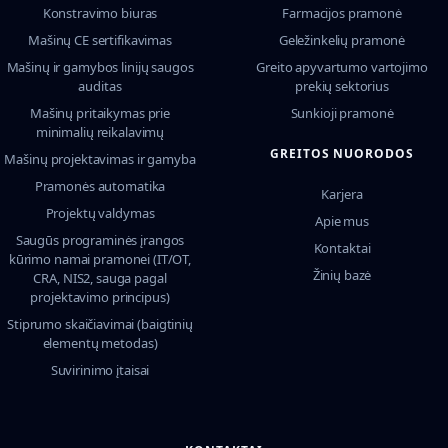
Konstravimo biuras
Farmacijos pramonė
Mašinų CE sertifikavimas
Geležinkelių pramonė
Mašinų ir gamybos linijų saugos
Greito apyvartumo vartojimo
auditas
prekių sektorius
Mašinų pritaikymas prie
Sunkioji pramonė
minimalių reikalavimų
GREITOS NUORODOS
Mašinų projektavimas ir gamyba
Pramonės automatika
Karjera
Projektų valdymas
Apie mus
Saugūs programinės įrangos
Kontaktai
kūrimo namai pramonei (IT/OT,
Žinių bazė
CRA, NIS2, sauga pagal
projektavimo principus)
Stiprumo skaičiavimai (baigtinių
elementų metodas)
Suvirinimo įtaisai