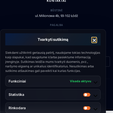
KONTAKTAI
BŪSTINĖ
ul. Milionowa 4b, 93-102 Łódź
PAGALBA
+48 790 336 664
Tvarkyti sutikimą
EL. PAŠTAS
biuro@eshield.pl
Siekdami užtikrinti geriausią patirtį, naudojame tokias technologijas
kaip slapukai, kad saugotume ir/arba pasiektume informaciją
Kontaktinė forma
įrenginyje. Sutikimas leidžia mums tvarkyti duomenis, pvz.,
naršymo elgseną ar unikalius identifikatorius. Nesutikimas arba
sutikimo atšaukimas gali paveikti kai kurias funkcijas.
Funkciniai
Visada aktyvu
© 2026 Engineering Shield Sp. z o.o.
Privatumo
•
Slapukų
•
Svetainės
•
Kokybės
Statistika
Statistika
politika
politika
taisyklės
politika
Rinkodara
Rinkodara