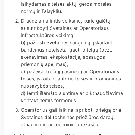
laikydamasis teisės aktų, geros moralės
normų ir Taisyklių.
Draudžiama imtis veiksmų, kurie galėtų:
a) sutrikdyti Svetainės ar Operatoriaus
infrastruktūros veikimą,
b) pažeisti Svetainės saugumą, įskaitant
bandymus neteisėtai gauti prieigą (pvz.,
skenavimas, eksploatacija, apsaugos
priemonių apėjimas),
c) pažeisti trečiųjų asmenų ar Operatoriaus
teises, įskaitant autorių teises ir pramoninės
nuosavybės teises,
d) lemti šlamšto siuntimą ar piktnaudžiavimą
kontaktinėmis formomis.
Operatorius gali laikinai apriboti prieigą prie
Svetainės dėl techninės priežiūros darbų,
atnaujinimų ar techninių priežasčių.