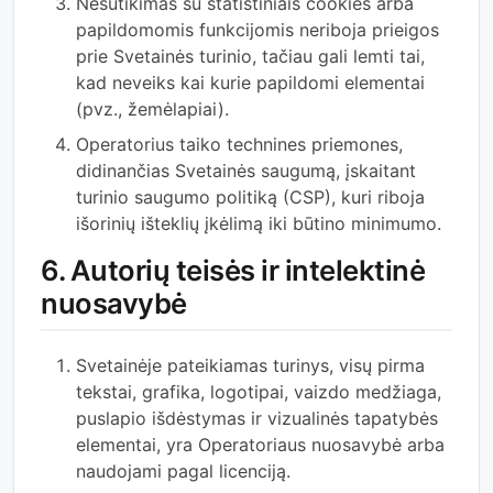
Nesutikimas su statistiniais cookies arba
papildomomis funkcijomis neriboja prieigos
prie Svetainės turinio, tačiau gali lemti tai,
kad neveiks kai kurie papildomi elementai
(pvz., žemėlapiai).
Operatorius taiko technines priemones,
didinančias Svetainės saugumą, įskaitant
turinio saugumo politiką (CSP), kuri riboja
išorinių išteklių įkėlimą iki būtino minimumo.
6. Autorių teisės ir intelektinė
nuosavybė
Svetainėje pateikiamas turinys, visų pirma
tekstai, grafika, logotipai, vaizdo medžiaga,
puslapio išdėstymas ir vizualinės tapatybės
elementai, yra Operatoriaus nuosavybė arba
naudojami pagal licenciją.