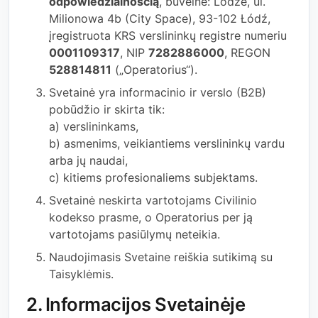
odpowiedzialnością
, buveinė: Lodzė, ul.
Milionowa 4b (City Space), 93-102 Łódź,
įregistruota KRS verslininkų registre numeriu
0001109317
, NIP
7282886000
, REGON
528814811
(„Operatorius“).
Svetainė yra informacinio ir verslo (B2B)
pobūdžio ir skirta tik:
a) verslininkams,
b) asmenims, veikiantiems verslininkų vardu
arba jų naudai,
c) kitiems profesionaliems subjektams.
Svetainė neskirta vartotojams Civilinio
kodekso prasme, o Operatorius per ją
vartotojams pasiūlymų neteikia.
Naudojimasis Svetaine reiškia sutikimą su
Taisyklėmis.
2. Informacijos Svetainėje