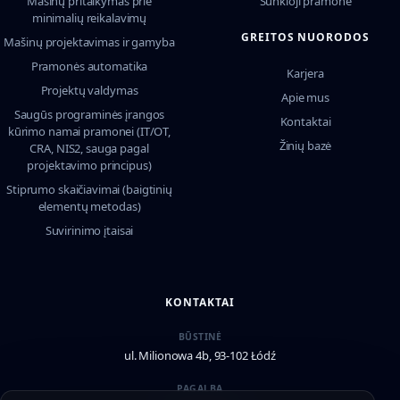
Mašinų pritaikymas prie
Sunkioji pramonė
minimalių reikalavimų
GREITOS NUORODOS
Mašinų projektavimas ir gamyba
Pramonės automatika
Karjera
Projektų valdymas
Apie mus
Saugūs programinės įrangos
Kontaktai
kūrimo namai pramonei (IT/OT,
Žinių bazė
CRA, NIS2, sauga pagal
projektavimo principus)
Stiprumo skaičiavimai (baigtinių
elementų metodas)
Suvirinimo įtaisai
KONTAKTAI
BŪSTINĖ
ul. Milionowa 4b, 93-102 Łódź
PAGALBA