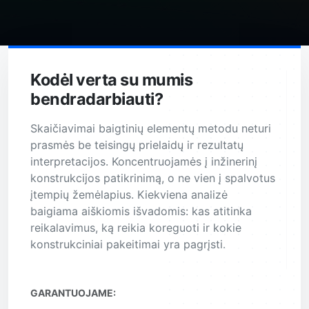
Kodėl verta su mumis
bendradarbiauti?
Skaičiavimai baigtinių elementų metodu neturi
prasmės be teisingų prielaidų ir rezultatų
interpretacijos. Koncentruojamės į inžinerinį
konstrukcijos patikrinimą, o ne vien į spalvotus
įtempių žemėlapius. Kiekviena analizė
baigiama aiškiomis išvadomis: kas atitinka
reikalavimus, ką reikia koreguoti ir kokie
konstrukciniai pakeitimai yra pagrįsti.
GARANTUOJAME: