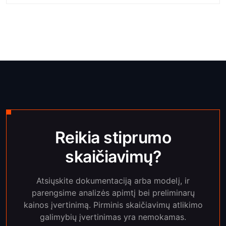
Reikia stiprumo
skaičiavimų?
Atsiųskite dokumentaciją arba modelį, ir
parengsime analizės apimtį bei preliminarų
kainos įvertinimą. Pirminis skaičiavimų atlikimo
galimybių įvertinimas yra nemokamas.