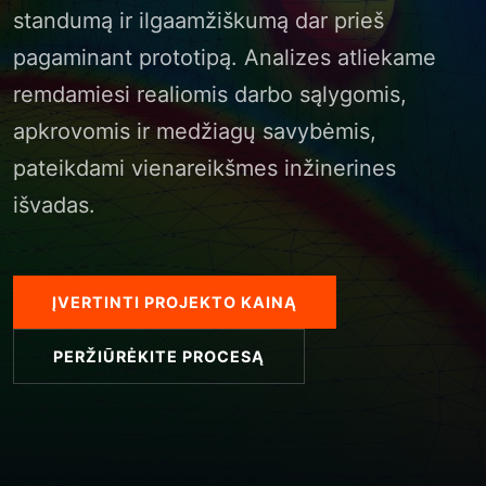
standumą ir ilgaamžiškumą dar prieš
pagaminant prototipą. Analizes atliekame
remdamiesi realiomis darbo sąlygomis,
apkrovomis ir medžiagų savybėmis,
pateikdami vienareikšmes inžinerines
išvadas.
ĮVERTINTI PROJEKTO KAINĄ
PERŽIŪRĖKITE PROCESĄ