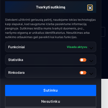
+48 790 336 664
Tvarkyti sutikimą
EL. PAŠTAS
biuro@eshield.pl
Siekdami užtikrinti geriausią patirtį, naudojame tokias technologijas
kaip slapukai, kad saugotume ir/arba pasiektume informaciją
įrenginyje. Sutikimas leidžia mums tvarkyti duomenis, pvz.,
Kontaktinė forma
naršymo elgseną ar unikalius identifikatorius. Nesutikimas arba
sutikimo atšaukimas gali paveikti kai kurias funkcijas.
Funkciniai
Visada aktyvu
© 2026 Engineering Shield Sp. z o.o.
Statistika
Statistika
Privatumo
•
Slapukų
•
Svetainės
•
Kokybės
politika
politika
taisyklės
politika
Rinkodara
Rinkodara
Sutinku
Nesutinku