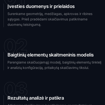
Įvesties duomenys ir prielaidos
Surenkame geometriją, medžiagas, apkrovas ir ribines
sąlygas. Prieš pradėdami skaičiavimus patikriname
duomenų teisingumą.
02
Baigtinių elementų skaitmeninis modelis
Parengiame skaičiuojamąjį modelį, baigtinių elementų tinklelį
ir analizių konfigūraciją, pritaikytą skaičiavimų tikslui.
03
Rezultatų analizė ir patikra