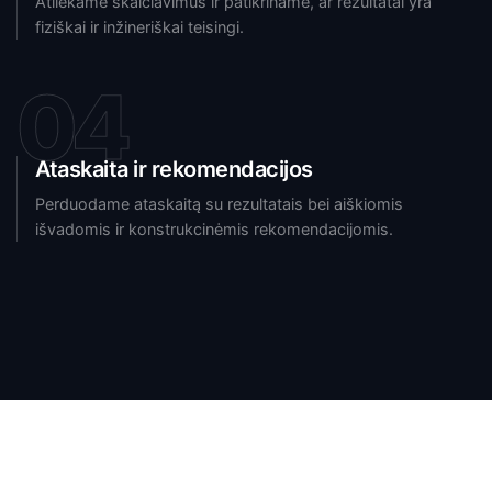
Atliekame skaičiavimus ir patikriname, ar rezultatai yra
fiziškai ir inžineriškai teisingi.
04
Ataskaita ir rekomendacijos
Perduodame ataskaitą su rezultatais bei aiškiomis
išvadomis ir konstrukcinėmis rekomendacijomis.