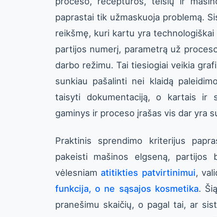
proceso, receptūros, teisių ir maši
paprastai tik užmaskuoja problemą. Sist
reikšmę, kuri kartu yra technologiškai
partijos numerį, parametrą už proceso
darbo režimu. Tai tiesiogiai veikia graf
sunkiau pašalinti nei klaidą paleidim
taisyti dokumentaciją, o kartais ir
gaminys ir proceso įrašas vis dar yra su
Praktinis sprendimo kriterijus papra
pakeisti mašinos elgseną, partijos
vėlesniam
atitikties patvirtinimui
, val
funkcija, o ne sąsajos kosmetika
. Ši
pranešimu skaičių, o pagal tai, ar si