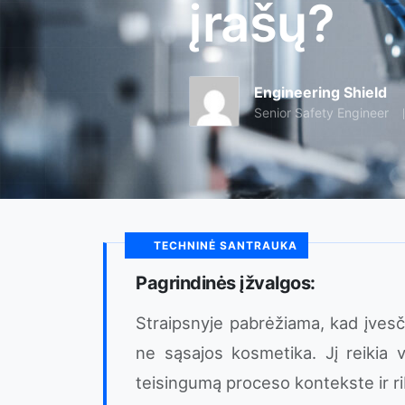
įrašų?
Engineering Shield
Senior Safety Engineer
TECHNINĖ SANTRAUKA
Pagrindinės įžvalgos:
Straipsnyje pabrėžiama, kad įvesč
ne sąsajos kosmetika. Jį reikia v
teisingumą proceso kontekste ir ri