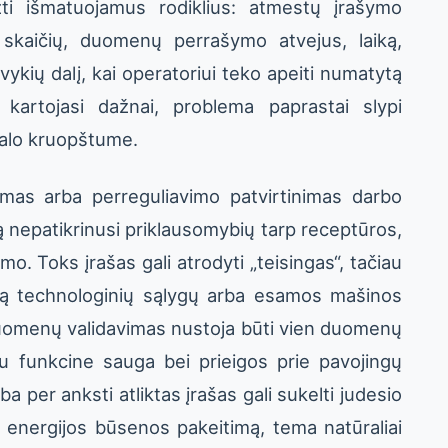
žti išmatuojamus rodiklius: atmestų įrašymo
 skaičių, duomenų perrašymo atvejus, laiką,
 įvykių dalį, kai operatoriui teko apeiti numatytą
 kartojasi dažnai, problema paprastai slypi
nalo kruopštume.
mas arba perreguliavimo patvirtinimas darbo
ašą nepatikrinusi priklausomybių tarp receptūros,
o. Toks įrašas gali atrodyti „teisingas“, tačiau
nčią technologinių sąlygų arba esamos mašinos
 duomenų validavimas nustoja būti vien duomenų
u funkcine sauga bei prieigos prie pavojingų
a per anksti atliktas įrašas gali sukelti judesio
a energijos būsenos pakeitimą, tema natūraliai