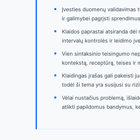
Įvesties duomenų validavimas tu
ir galimybei pagrįsti sprendimu
Klaidos paprastai atsiranda dė
intervalų kontrolės ir leidimo 
Vien sintaksinio teisingumo nep
kontekstą, receptūrą, teises ir
Klaidingas įrašas gali pakeisti 
todėl ši tema yra susijusi su riz
Vėlai nustačius problemą, išlaid
atlikti papildomus bandymus, ke