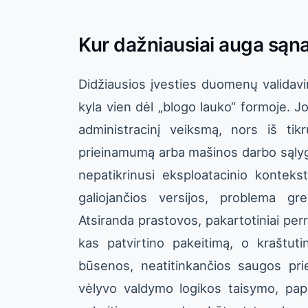
Kur dažniausiai auga sąna
Didžiausios įvesties duomenų valida
kyla vien dėl „blogo lauko“ formoje. J
administracinį veiksmą, nors iš tik
prieinamumą arba mašinos darbo sąlyg
nepatikrinusi eksploatacinio konteks
galiojančios versijos, problema gr
Atsiranda prastovos, pakartotiniai perr
kas patvirtino pakeitimą, o kraštut
būsenos, neatitinkančios saugos priel
vėlyvo valdymo logikos taisymo, pa