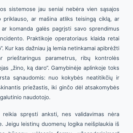
os sistemose jau seniai nebėra vien sąsajos
riklauso, ar mašina atliks teisingą ciklą, ar
ir ar komanda galės pagrįsti savo sprendimus
cidento. Praktikoje operatoriaus klaida retai
 Kur kas dažniau ją lemia netinkamai apibrėžti
ar prieštaringus parametrus, ribų kontrolės
jas „žino, ką daro“. Gamybinėje aplinkoje toks
virsta sąnaudomis: nuo kokybės neatitikčių ir
kinantis priežastis, iki ginčo dėl atsakomybės
 galutinio naudotojo.
į reikia spręsti anksti, nes validavimas nėra
 Jeigu leistinų duomenų logika neišplaukia iš