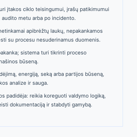
ri įtakos ciklo teisingumui, įrašų patikimumui
s audito metu arba po incidento.
l netinkamai apibrėžtų laukų, nepakankamos
įvesti su procesu nesuderinamus duomenis.
akanka; sistema turi tikrinti proceso
 mašinos būseną.
judėjimą, energiją, seką arba partijos būseną,
ikos analize ir sauga.
os padidėja: reikia koreguoti valdymo logiką,
isti dokumentaciją ir stabdyti gamybą.