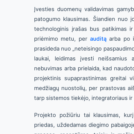
Įvesties duomenų validavimas gamyb
patogumo klausimas. Šiandien nuo jo p
technologinis įrašas bus patikimas 
priėmimo metu, per
auditą
arba po in
prasideda nuo „neteisingo paspaudimo“.
laukai, leidimas įvesti neišsamius 
nebuvimas arba prielaida, kad naudoto
projektinis supaprastinimas greitai 
medžiagų nuostolių, per prastovas aiš
tarp sistemos tiekėjo, integratoriaus ir
Projekto požiūriu tai klausimas, kur
priedas, uždedamas diegimo pabaigoje.