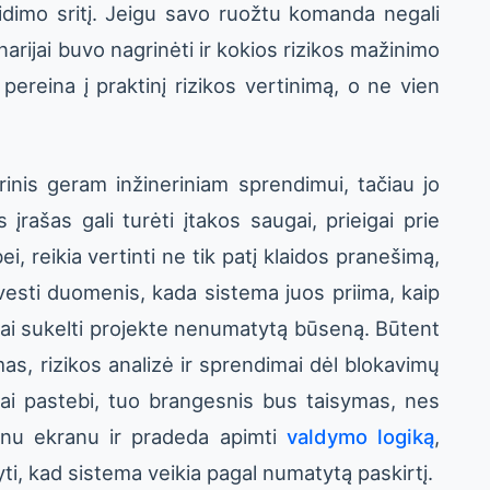
idimo sritį. Jeigu savo ruožtu komanda negali
rijai buvo nagrinėti ir kokios rizikos mažinimo
ereina į praktinį rizikos vertinimą, o ne vien
rinis geram inžineriniam sprendimui, tačiau jo
s įrašas gali turėti įtakos saugai, prieigai prie
, reikia vertinti ne tik patį klaidos pranešimą,
vesti duomenis, kada sistema juos priima, kaip
inai sukelti projekte nenumatytą būseną. Būtent
as, rizikos analizė ir sprendimai dėl blokavimų
ai pastebi, tuo brangesnis bus taisymas, nes
ienu ekranu ir pradeda apimti
valdymo logiką
,
ti, kad sistema veikia pagal numatytą paskirtį.