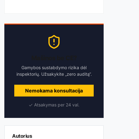
Mašinos be CE?
Gamybos sustabdymo rizika dėl
inspektorių. Užsakykite „zero auditą“.
Nemokama konsultacija
Atsakymas per 24 val.
Autorius