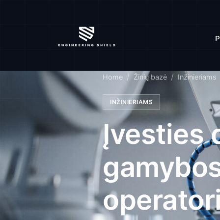
P
Home
Žinių bazė
Inžinieriams
INŽINIERIAMS
Įvesties
gamybos 
operatori