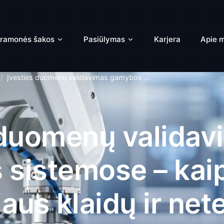
ramonės šakos
Pasiūlymas
Karjera
Apie 
Įvesties duomenų validavimas gamybos ...
 duomenų validav
sistemose – kaip
aus klaidų ir net