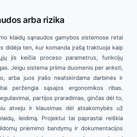
udos arba rizika
vimo klaidų sąnaudos gamybos sistemose retai
os didėja ten, kur komanda įrašą traktuoja kaip
rųjų jis keičia proceso parametrus, funkcijų
as. Jeigu sistema priima duomenis per anksti,
to, arba juos įrašo neatskirdama darbinės ir
eitai peržengia sąsajos ergonomikos ribas.
eguliavimai, partijos praradimas, ginčas dėl to,
iniu atveju ir klausimas dėl atsakomybės už
aidų, leidimą. Projektui tai paprastai reiškia
pildomų priėmimo bandymų ir dokumentacijos