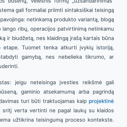
nos būsenų, vėlesnis formų „užsandarinimas“
ema gali formaliai priimti sintaksiškai teisingą
 pavojinga: netinkamą produkto variantą, blogą
 lango ribų, operacijos patvirtinimą netinkamu
iką ir biudžetą, nes klaidingą įrašą kartais būna
o etape. Tuomet tenka atkurti įvykių istoriją,
 stabdyti gamybą, nes nebelieka tikrumo, ar
derinti.
stas: jeigu neteisinga įvesties reikšmė gali
 būseną, gaminio atsekamumą arba pagrindą
idavimas turi būti traktuojamas kaip
projektinė
ą sritį verta vertinti ne pagal laukų su klaidos
stema užtikrina teisingumą proceso kontekste.