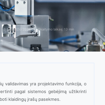
3 balandžio 2026
Skaitymo laikas: 13 min
ių validavimas yra projektavimo funkcija, o
ertinti pagal sistemos gebėjimą užtikrinti
boti klaidingų įrašų pasekmes.