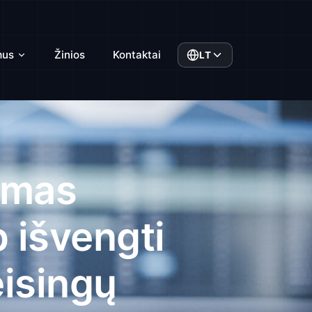
mus
Žinios
Kontaktai
LT
imas
 išvengti
eisingų