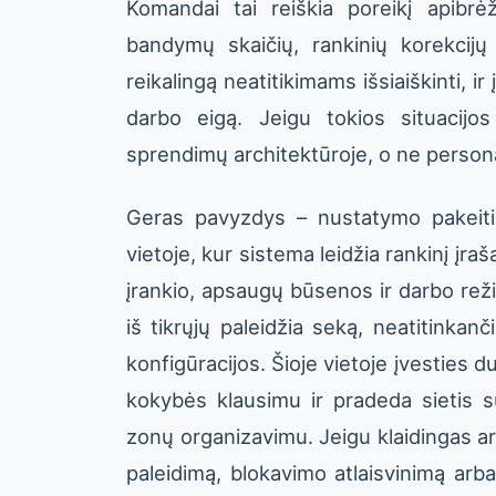
Komandai tai reiškia poreikį apibrė
bandymų skaičių, rankinių korekcijų
reikalingą neatitikimams išsiaiškinti, ir
darbo eigą. Jeigu tokios situacijos
sprendimų architektūroje, o ne perso
Geras pavyzdys – nustatymo pakeiti
vietoje, kur sistema leidžia rankinį įr
įrankio, apsaugų būsenos ir darbo režim
iš tikrųjų paleidžia seką, neatitinka
konfigūracijos. Šioje vietoje įvesties
kokybės klausimu ir pradeda sietis s
zonų organizavimu. Jeigu klaidingas arb
paleidimą, blokavimo atlaisvinimą arb