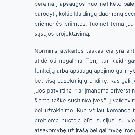
pereina į apsaugos nuo netikėto pale
parodyti, kokie klaidingų duomenų scena
priemonės priimtos, tuomet tema jau p
sąsajos projektavimą.
Norminis atskaitos taškas čia yra ant
atidėlioti negalima. Ten, kur klaidinga
funkcijų arba apsaugų apėjimo galimybei
bet visą pasekmių grandinę: kas gali į
juos patvirtina ir ar įmanoma priverst
šiame taške susitinka įvesčių validavim
bei užrakinimo. Kuo vėliau komanda t
problema nustoja būti susijusi su v
atsakomybę už įrašą bei galimybę įrody