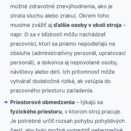
možné zdravotné znevýhodnenia, ako je
strata sluchu alebo zraku). Okrem toho
musíme zvážiť aj
ďalšie osoby v okolí stroja
–
napr. či sa v blízkosti môžu nachádzať
pracovníci, ktorí sa priamo nepodieľajú na
obsluhe (administratívny personál, upratovací
personál), a dokonca aj nepovolané osoby,
návštevy alebo deti. Ich prítomnosť môže
vytvárať dodatočné riziká, ak vstúpia do
pracovného priestoru zariadenia.
Priestorové obmedzenia
– týkajú sa
fyzického priestoru
, v ktorom stroj pracuje.
Je potrebné určiť rozsah pohybu pohyblivých
častí, aby bolo možné vymedziť nebezpečné