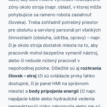
zóny okolo stroja (napr. oblasť, v ktorej môže
pohybujúce sa rameno robota zasiahnuť
človeka). Treba zohľadniť potrebný priestor
pre obsluhu a servisný personál pri všetkých
činnostiach (obsluha, údržba, opravy) – napr.
či je okolo stroja dostatok miesta na to, aby
pracovník mohol bezpečne vymeniť nástroj,
alebo či nebude nútený pracovať v
nepohodlnej polohe. Dôležité sú aj
rozhrania
človek – stroj
(či sú ovládacie prvky ľahko
dostupné, či je panel HMI na správnom
mieste) a
body pripojenia energií
(či napr.
napájacie káble alebo hydraulické vedenia
nepredstavujú riziko zakopnutia alebo nie sú