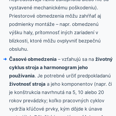
vystavené mechanickému poškodeniu).
Priestorové obmedzenia môžu zahŕňať aj
podmienky montáže – napr. obmedzenú
výšku haly, prítomnosť iných zariadení v
blízkosti, ktoré môžu ovplyvniť bezpečnú
obsluhu.
Časové obmedzenia
– vzťahujú sa na
životný
cyklus stroja a harmonogram jeho
používania
. Je potrebné určiť predpokladanú
životnosť stroja
a jeho komponentov (napr. či
je konštrukcia navrhnutá na 5, 10 alebo 20
rokov prevádzky; koľko pracovných cyklov
vydržia kľúčové prvky, kým dôjde k únave