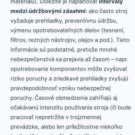
materiálu). Dôležité je naplánovať
intervaly
medzi údržbovými zásahmi
: ako často stroj
vyžaduje prehliadky, preventívnu údržbu,
výmenu opotrebovateľných dielov (tesnení,
filtrov, rezných nástrojov, olejov a pod.). Tieto
informácie sú podstatné, pretože mnohé
nebezpečenstvá sa prejavia až časom – napr.
opotrebovanie komponentov môže zvyšovať
riziko poruchy a zriedkavé prehliadky zvyšujú
pravdepodobnosť vzniku nebezpečnej
poruchy. Časové obmedzenia zahŕňajú aj
očakávanú intenzitu používania stroja (či bude
pracovať nepretržite v trojzmennej
prevádzke, alebo len príležitostne niekoľko