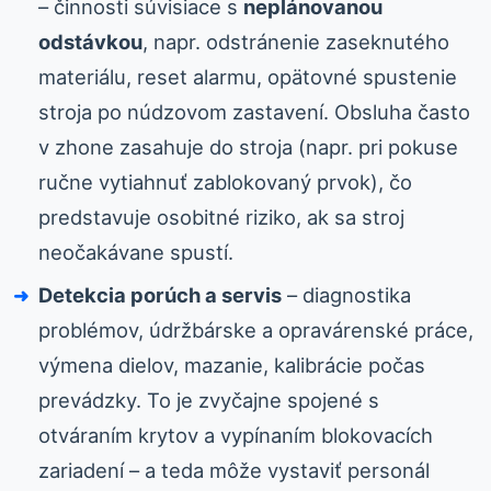
– činnosti súvisiace s
neplánovanou
odstávkou
, napr. odstránenie zaseknutého
materiálu, reset alarmu, opätovné spustenie
stroja po núdzovom zastavení. Obsluha často
v zhone zasahuje do stroja (napr. pri pokuse
ručne vytiahnuť zablokovaný prvok), čo
predstavuje osobitné riziko, ak sa stroj
neočakávane spustí.
Detekcia porúch a servis
– diagnostika
problémov, údržbárske a opravárenské práce,
výmena dielov, mazanie, kalibrácie počas
prevádzky. To je zvyčajne spojené s
otváraním krytov a vypínaním blokovacích
zariadení – a teda môže vystaviť personál