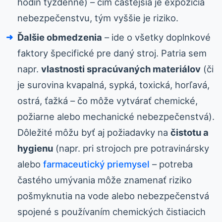
hodín týždenne) – čím častejšia je expozícia
nebezpečenstvu, tým vyššie je riziko.
Ďalšie obmedzenia
– ide o všetky doplnkové
faktory špecifické pre daný stroj. Patria sem
napr.
vlastnosti spracúvaných materiálov
(či
je surovina kvapalná, sypká, toxická, horľavá,
ostrá, ťažká – čo môže vytvárať chemické,
požiarne alebo mechanické nebezpečenstvá).
Dôležité môžu byť aj požiadavky na
čistotu a
hygienu
(napr. pri strojoch pre potravinársky
alebo
farmaceutický priemysel
– potreba
častého umývania môže znamenať riziko
pošmyknutia na vode alebo nebezpečenstvá
spojené s používaním chemických čistiacich