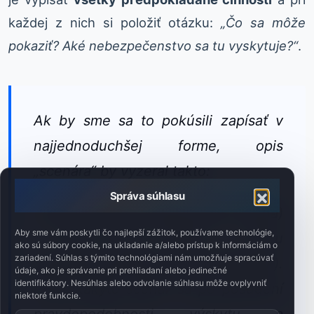
každej z nich si položiť otázku:
„Čo sa môže
pokaziť? Aké nebezpečenstvo sa tu vyskytuje?“
.
Ak by sme sa to pokúsili zapísať v
najjednoduchšej forme, opis
„scenára“ by vyzeral takto:
Správa súhlasu
Počas operácie nastavovania (Úloha)
Aby sme vám poskytli čo najlepší zážitok, používame technológie,
+ ostré prvky (Zdroj) + môžu
ako sú súbory cookie, na ukladanie a/alebo prístup k informáciám o
zariadení. Súhlas s týmito technológiami nám umožňuje spracúvať
spôsobiť porezanie kože (Následok).
údaje, ako je správanie pri prehliadaní alebo jedinečné
identifikátory. Nesúhlas alebo odvolanie súhlasu môže ovplyvniť
Práve takýto scenár sa po posúdení
niektoré funkcie.
pravdepodobnosti výskytu a