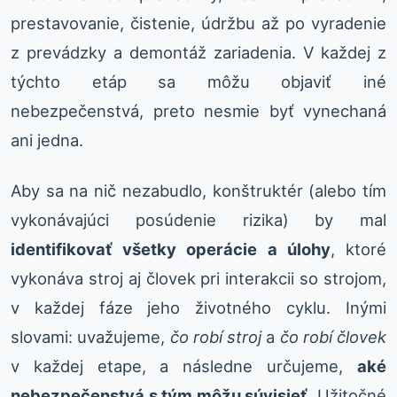
prestavovanie, čistenie, údržbu až po vyradenie
z prevádzky a demontáž zariadenia. V každej z
týchto etáp sa môžu objaviť iné
nebezpečenstvá, preto nesmie byť vynechaná
ani jedna.
Aby sa na nič nezabudlo, konštruktér (alebo tím
vykonávajúci posúdenie rizika) by mal
identifikovať všetky operácie a úlohy
, ktoré
vykonáva stroj aj človek pri interakcii so strojom,
v každej fáze jeho životného cyklu. Inými
slovami: uvažujeme,
čo robí stroj
a
čo robí človek
v každej etape, a následne určujeme,
aké
nebezpečenstvá s tým môžu súvisieť
. Užitočné