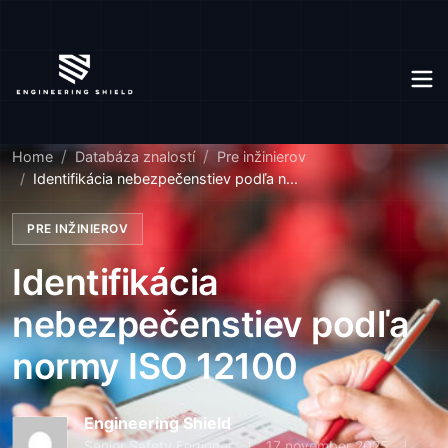
Home
Databáza znalostí
Pre inžinierov
Identifikácia nebezpečenstiev podľa n...
PRE INŽINIEROV
Identifikácia
nebezpečenstiev podľa
normy ISO 12100
Engineering Shield
Senior Safety Engineer
17 november 2025