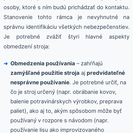
osoby, ktoré s ním budú prichádzať do kontaktu.
Stanovenie tohto rámca je nevyhnutné na
správnu identifikáciu všetkých nebezpečenstiev.
Je potrebné zvážiť štyri hlavné aspekty
obmedzení stroja:
Obmedzenia používania
– zahŕňajú
zamýšľané použitie stroja
aj
predvídateľné
nesprávne používanie
. Je potrebné určiť, na
čo je stroj určený (napr. obrábanie kovov,
balenie potravinárskych výrobkov, preprava
paliet), ako aj to, akým spôsobom môže byť
používaný v rozpore s návodom (napr.
používanie lisu ako improvizovaného