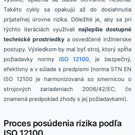
Takéto cykly sa opakujú až do dosiahnutia
prijateľnej úrovne rizika. Dôležité je, aby sa pri
týchto iteráciách využívali
najlepšie dostupné
technické prostriedky
a osvedčené inžinierske
postupy. Výsledkom by mal byť stroj, ktorý spĺňa
požiadavky normy
ISO 12100
, je bezpečný,
efektívny a v súlade s predpismi (norma STN EN
ISO 12100 je harmonizovaná so smernicou o
strojových zariadeniach 2006/42/EC, čo
znamená predpoklad zhody s jej požiadavkami).
Proces posúdenia rizika podľa
ISO 12100