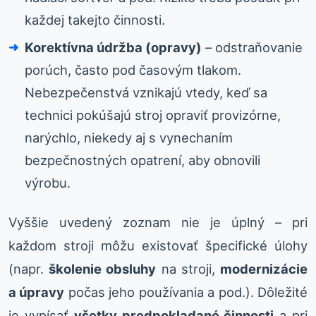
každej takejto činnosti.
Korektívna údržba (opravy)
– odstraňovanie
porúch, často pod časovým tlakom.
Nebezpečenstvá vznikajú vtedy, keď sa
technici pokúšajú stroj opraviť provizórne,
narýchlo, niekedy aj s vynechaním
bezpečnostných opatrení, aby obnovili
výrobu.
Vyššie uvedený zoznam nie je úplný – pri
každom stroji môžu existovať špecifické úlohy
(napr.
školenie obsluhy
na stroji,
modernizácie
a úpravy
počas jeho používania a pod.). Dôležité
je vypísať
všetky predpokladané činnosti
a pri