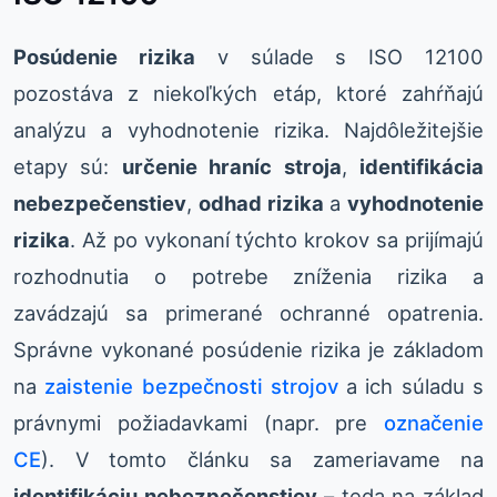
Posúdenie rizika
v súlade s ISO 12100
pozostáva z niekoľkých etáp, ktoré zahŕňajú
analýzu a vyhodnotenie rizika. Najdôležitejšie
etapy sú:
určenie hraníc stroja
,
identifikácia
nebezpečenstiev
,
odhad rizika
a
vyhodnotenie
rizika
. Až po vykonaní týchto krokov sa prijímajú
rozhodnutia o potrebe zníženia rizika a
zavádzajú sa primerané ochranné opatrenia.
Správne vykonané posúdenie rizika je základom
na
zaistenie bezpečnosti strojov
a ich súladu s
právnymi požiadavkami (napr. pre
označenie
CE
). V tomto článku sa zameriavame na
identifikáciu nebezpečenstiev
– teda na základ