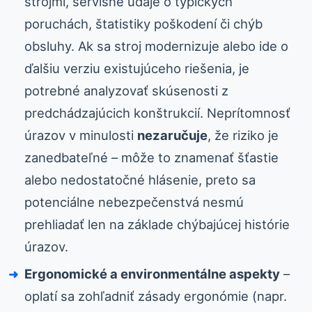
strojmi, servisné údaje o typických
poruchách, štatistiky poškodení či chýb
obsluhy. Ak sa stroj modernizuje alebo ide o
ďalšiu verziu existujúceho riešenia, je
potrebné analyzovať skúsenosti z
predchádzajúcich konštrukcií. Neprítomnosť
úrazov v minulosti
nezaručuje
, že riziko je
zanedbateľné – môže to znamenať šťastie
alebo nedostatočné hlásenie, preto sa
potenciálne nebezpečenstvá nesmú
prehliadať len na základe chýbajúcej histórie
úrazov.
Ergonomické a environmentálne aspekty
–
oplatí sa zohľadniť zásady ergonómie (napr.