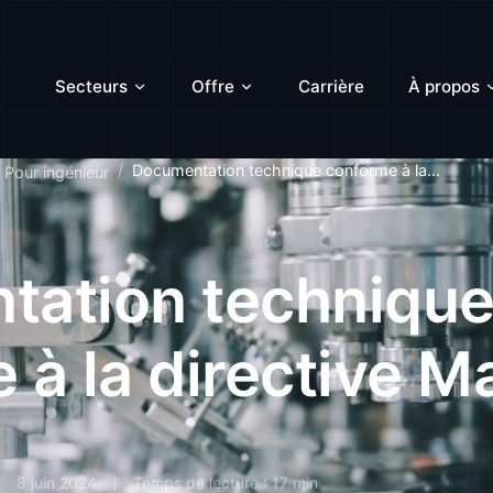
Secteurs
Offre
Carrière
À propos
Documentation technique conforme à la...
Pour ingénieur
tation techniqu
 à la directive M
8 juin 2024
Temps de lecture : 17 min