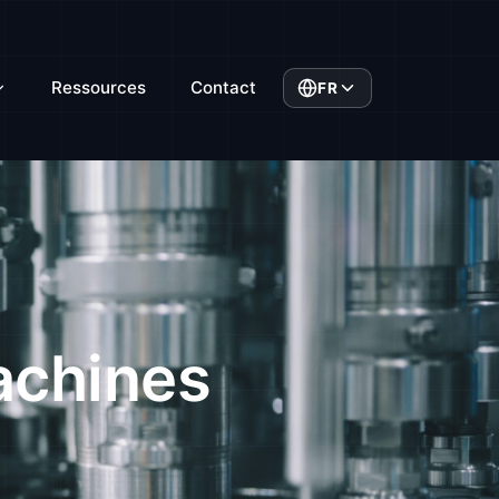
Ressources
Contact
FR
e
achines