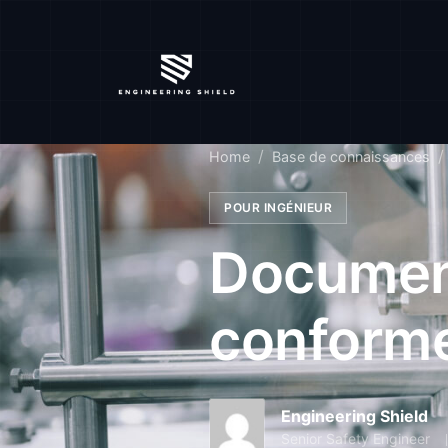
Home
Base de connaissances
POUR INGÉNIEUR
Documen
conforme
Engineering Shield
Senior Safety Engineer