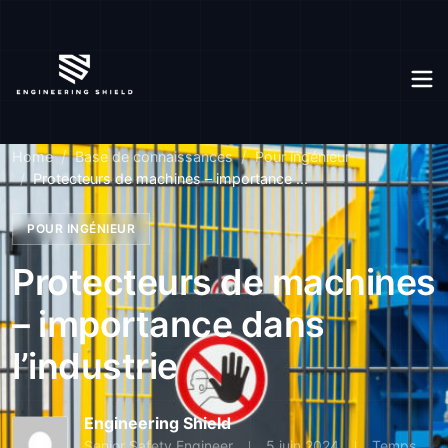
Home
Base de connaissances
Pour ingénieur
Protecteurs de machines – importance ...
POUR INGÉNIEUR
Protecteurs de machines
– importance dans
l’industrie
Engineering Shield
Senior Safety Engineer
5 juin 2024
Temps