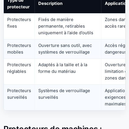
Type de
Description
Application
protecteur
Protecteurs
Fixés de manière
Zones dang
fixes
permanente, retirables
accès rare
uniquement à l’aide d’outils
Protecteurs
Ouverture sans outil, avec
Accès régul
mobiles
systèmes de verrouillage
dangereus
Protecteurs
Adaptés à la taille et à la
Ouverture m
réglables
forme du matériau
limitation d
zones dang
Protecteurs
Systèmes de verrouillage
Applications
surveillés
surveillés
exigences d
maximales