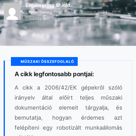
Engineering Shield
Senior Safety Engineer
8 június 2024
Olvasási idő: 19 perc
MŰSZAKI ÖSSZEFOGLALÓ
A cikk legfontosabb pontjai:
A cikk a 2006/42/EK gépekről szóló
irányelv által előírt teljes műszaki
dokumentáció elemeit tárgyalja, és
bemutatja, hogyan érdemes azt
felépíteni egy robotizált munkaállomás