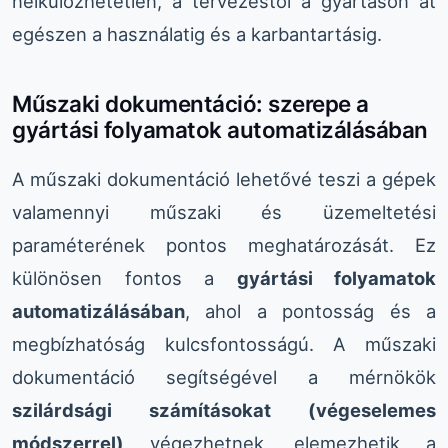
nélkülözhetetlen, a tervezéstől a gyártáson át
egészen a használatig és a karbantartásig.
Műszaki dokumentáció: szerepe a
gyártási folyamatok automatizálásában
A műszaki dokumentáció lehetővé teszi a gépek
valamennyi műszaki és üzemeltetési
paraméterének pontos meghatározását. Ez
különösen fontos a
gyártási folyamatok
automatizálásában
, ahol a pontosság és a
megbízhatóság kulcsfontosságú. A műszaki
dokumentáció segítségével a mérnökök
szilárdsági számításokat (végeselemes
módszerrel)
végezhetnek, elemezhetik a