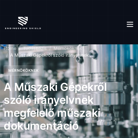
Home
Tudásbázis
Mérnököknek
A Műszaki Gépekről szóló irányelvnek ...
MÉRNÖKÖKNEK
A Műszaki Gépekről
szóló irányelvnek
megfelelő műszaki
dokumentáció