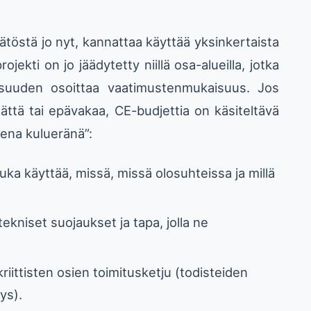
äätöstä jo nyt, kannattaa käyttää yksinkertaista
rojekti on jo jäädytetty niillä osa-alueilla, jotka
lisuuden osoittaa vaatimustenmukaisuus. Jos
mättä tai epävakaa, CE-budjettia on käsiteltävä
sena kulueränä”:
uka käyttää, missä, missä olosuhteissa ja millä
tekniset suojaukset ja tapa, jolla ne
ittisten osien toimitusketju (todisteiden
ys).