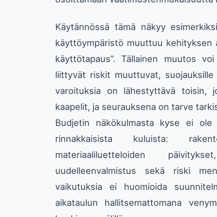
Käytännössä tämä näkyy esimerkiksi 
käyttöympäristö muuttuu kehityksen ai
käyttötapaus”. Tällainen muutos voi 
liittyvät riskit muuttuvat, suojauksill
varoituksia on lähestyttävä toisin, 
kaapelit, ja seurauksena on tarve tarkist
Budjetin näkökulmasta kyse ei ole 
rinnakkaisista kuluista: raken
materiaaliluetteloiden päivit
uudelleenvalmistus sekä riski men
vaikutuksia ei huomioida suunnitel
aikataulun hallitsemattomana venymis