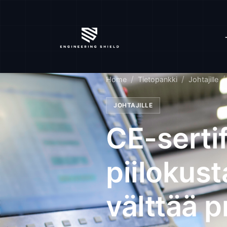
Home
Tietopankki
Johtajille
JOHTAJILLE
CE-sertif
piilokus
välttää p