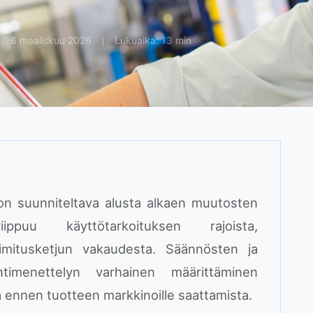
6 maaliskuu 2026
Lukuaika: 13 min
 on suunniteltava alusta alkaen muutosten
ippuu käyttötarkoituksen rajoista,
toimitusketjun vakaudesta. Säännösten ja
ntimenettelyn varhainen määrittäminen
iä ennen tuotteen markkinoille saattamista.