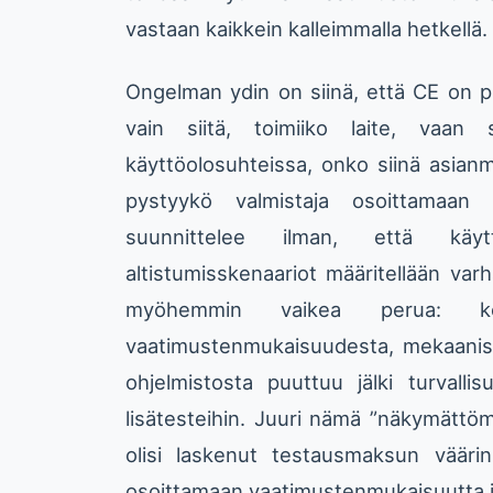
vastaan kaikkein kalleimmalla hetkellä.
Ongelman ydin on siinä, että CE on pit
vain siitä, toimiiko laite, vaan 
käyttöolosuhteissa, onko siinä asian
pystyykö valmistaja osoittamaan
suunnittelee ilman, että käyttö
altistumisskenaariot määritellään var
myöhemmin vaikea perua: kom
vaatimustenmukaisuudesta, mekaaniset
ohjelmistosta puuttuu jälki turvalli
lisätesteihin. Juuri nämä ”näkymättömät
olisi laskenut testausmaksun väärin,
osoittamaan vaatimustenmukaisuutta il