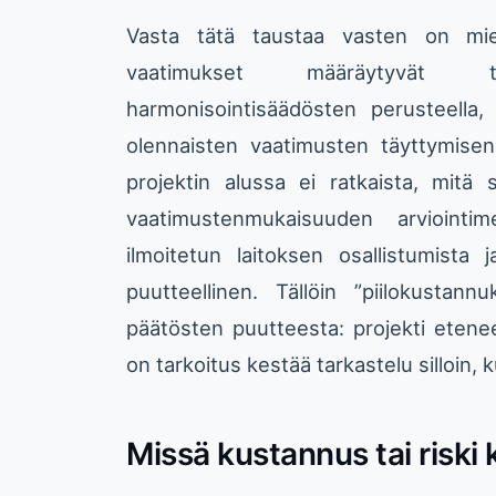
Vasta tätä taustaa vasten on miele
vaatimukset määräytyvät t
harmonisointisäädösten perusteella,
olennaisten vaatimusten täyttymisen
projektin alussa ei ratkaista, mitä
vaatimustenmukaisuuden arviointi
ilmoitetun laitoksen osallistumista
puutteellinen. Tällöin ”piilokusta
päätösten puutteesta: projekti etenee,
on tarkoitus kestää tarkastelu silloin, 
Missä kustannus tai risk