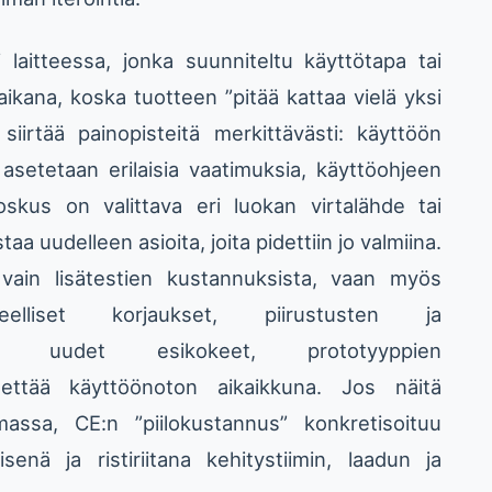
laitteessa, jonka suunniteltu käyttötapa tai
kana, koska tuotteen ”pitää kattaa vielä yksi
siirtää painopisteitä merkittävästi: käyttöön
e asetetaan erilaisia vaatimuksia, käyttöohjeen
joskus on valittava eri luokan virtalähde tai
aa uudelleen asioita, joita pidettiin jo valmiina.
vain lisätestien kustannuksista, vaan myös
teelliset korjaukset, piirustusten ja
ykset, uudet esikokeet, prototyyppien
ettää käyttöönoton aikaikkuna. Jos näitä
massa, CE:n ”piilokustannus” konkretisoituu
enä ja ristiriitana kehitystiimin, laadun ja