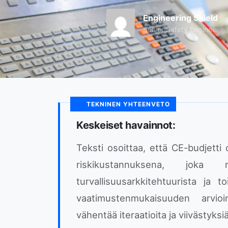
Engineering Shield
Senior Safety Engineer
TEKNINEN YHTEENVETO
Keskeiset havainnot:
Teksti osoittaa, että CE-budjetti
riskikustannuksena, joka ri
turvallisuusarkkitehtuurista ja 
vaatimustenmukaisuuden arvioi
vähentää iteraatioita ja viivästyks