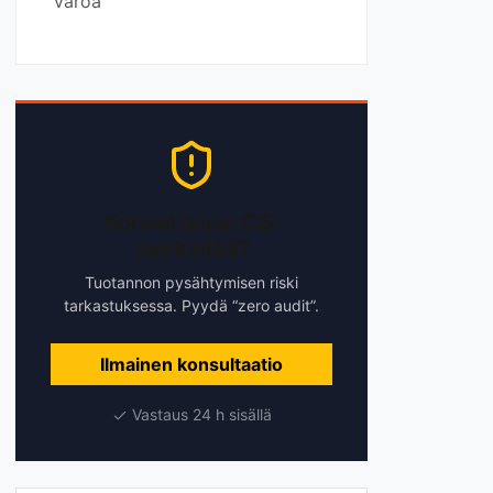
varoa
Koneet ilman CE-
merkintää?
Tuotannon pysähtymisen riski
tarkastuksessa. Pyydä “zero audit”.
Ilmainen konsultaatio
Vastaus 24 h sisällä