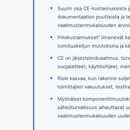
Suurin osa CE-kustannuksista j
dokumentaation puutteista ja te
vaatimustenmukaisuuden arvioi
Piilokustannukset” ilmenevät ke
toimitusketjun muutoksina ja k
CE on järjestelmävaatimus: turv
suojalaitteet, käyttöohjeet, me
Riski kasvaa, kun rakenne sulje
toimittajien vakuutukset, testira
Myöhäiset komponenttimuutoks
sähköturvallisuus aiheuttavat 
vaatimustenmukaisuuden uudel