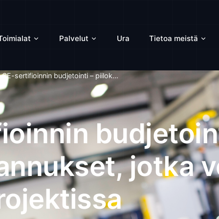
Toimialat
Palvelut
Ura
Tietoa meistä
CE-sertifioinnin budjetointi – piilok...
ioinnin budjetoint
tannukset, jotka 
rojektissa