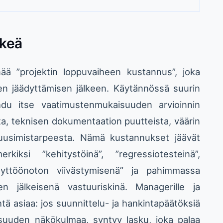
rkeä
enää ”projektin loppuvaiheen kustannus”, joka
en jäädyttämisen jälkeen. Käytännössä suurin
ohdu itse vaatimustenmukaisuuden arvioinnin
a, teknisen dokumentaation puutteista, väärin
en uusimistarpeesta. Nämä kustannukset jäävät
iksi ”kehitystöinä”, ”regressiotesteinä”,
äyttöönoton viivästymisenä” ja pahimmassa
en jälkeisenä vastuuriskinä. Managerille ja
tä asiaa: jos suunnittelu- ja hankintapäätöksiä
suuden näkökulmaa, syntyy lasku, joka palaa