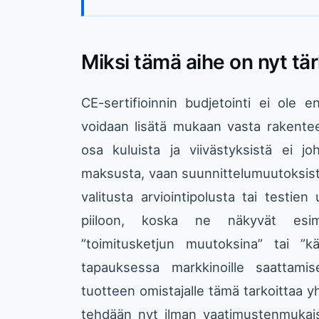
Miksi tämä aihe on nyt tä
CE-sertifioinnin budjetointi ei ole 
voidaan lisätä mukaan vasta rakente
osa kuluista ja viivästyksistä ei j
maksusta, vaan suunnittelumuutoksist
valitusta arviointipolusta tai testi
piiloon, koska ne näkyvät esimerk
”toimitusketjun muutoksina” tai ”k
tapauksessa markkinoille saattamis
tuotteen omistajalle tämä tarkoittaa yh
tehdään nyt ilman vaatimustenmukai