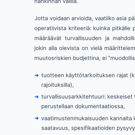
hankinnan välillä.
Jotta voidaan arvioida, vaatiiko asia p
operatiivista kriteeriä: kuinka pitkälle p
määräävät turvallisuuden ja mahdol
jokin alla olevista on vielä määrittele
muutosriskien budjettina, ei ”muodolli
tuotteen käyttötarkoituksen rajat (k
rajoituksilla),
turvallisuusarkkitehtuuri: keskeiset 
perustellaan dokumentaatiossa,
vaatimustenmukaisuuden kannalta kri
saatavuus, spesifikaatioiden pysyvy