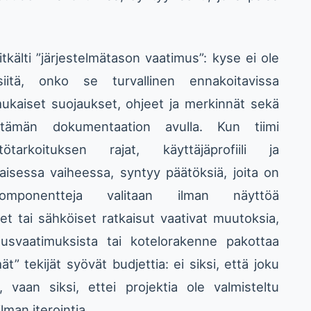
kälti ”järjestelmätason vaatimus”: kyse ei ole
siitä, onko se turvallinen ennakoitavissa
mukaiset suojaukset, ohjeet ja merkinnät sekä
 tämän dokumentaation avulla. Kun tiimi
tarkoituksen rajat, käyttäjäprofiili ja
haisessa vaiheessa, syntyy päätöksiä, joita on
ponentteja valitaan ilman näyttöä
 tai sähköiset ratkaisut vaativat muutoksia,
suusvaatimuksista tai kotelorakenne pakottaa
” tekijät syövät budjettia: ei siksi, että joku
 vaan siksi, ettei projektia ole valmisteltu
man iterointia.