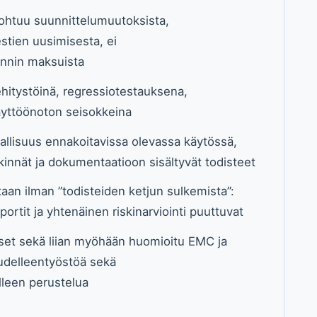
ohtuu suunnittelumuutoksista,
stien uusimisesta, ei
nnin maksuista
hitystöinä, regressiotestauksena,
äyttöönoton seisokkeina
allisuus ennakoitavissa olevassa käytössä,
rkinnät ja dokumentaatioon sisältyvät todisteet
taan ilman ”todisteiden ketjun sulkemista”:
portit ja yhtenäinen riskinarviointi puuttuvat
et sekä liian myöhään huomioitu EMC ja
uudelleentyöstöä sekä
leen perustelua