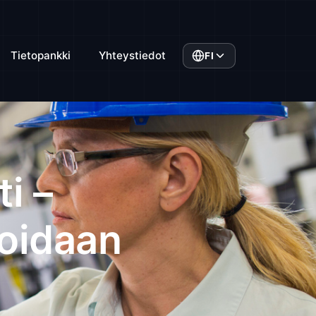
Tietopankki
Yhteystiedot
FI
i –
voidaan