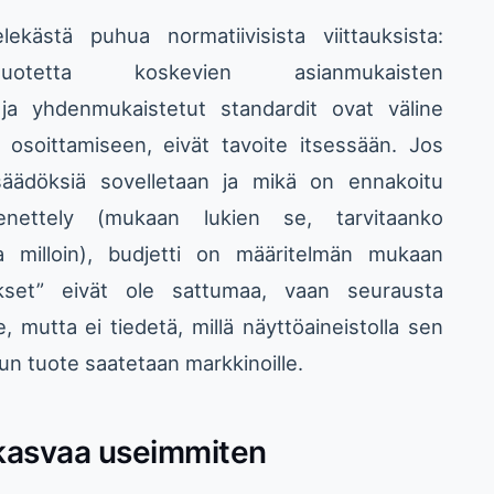
kästä puhua normatiivisista viittauksista:
uotetta koskevien asianmukaisten
 ja yhdenmukaistetut standardit ovat väline
 osoittamiseen, eivät tavoite itsessään. Jos
 säädöksiä sovelletaan ja mikä on ennakoitu
menettely (mukaan lukien se, tarvitaanko
 ja milloin), budjetti on määritelmän mukaan
nnukset” eivät ole sattumaa, vaan seurausta
 mutta ei tiedetä, millä näyttöaineistolla sen
kun tuote saatetaan markkinoille.
i kasvaa useimmiten