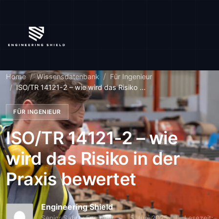
Home
Wissensdatenbank
Für Ingenieur
ISO/TR 14121-2 – wie wird das Risiko ...
FÜR INGENIEUR
ISO/TR 14121-2 – wie
wird das Risiko in der
Praxis bewertet
Engineering Shield
Senior Safety Engineer
5 Juni 2025
Lesezeit: