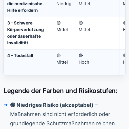
die medizinische
Niedrig
Mittel
Mit
Hilfe erfordern
3 – Schwere
🟡
🟡
🔴
Körperverletzung
Mittel
Mittel
Ho
oder dauerhafte
Invalidität
4 – Todesfall
🟡
🔴
🔴
Mittel
Hoch
Ho
Legende der Farben und Risikostufen:
🟢 Niedriges Risiko (akzeptabel)
–
Maßnahmen sind nicht erforderlich oder
grundlegende Schutzmaßnahmen reichen