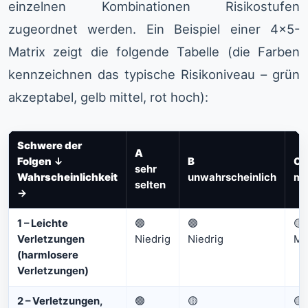
einzelnen Kombinationen Risikostufen
zugeordnet werden. Ein Beispiel einer 4×5-
Matrix zeigt die folgende Tabelle (die Farben
kennzeichnen das typische Risikoniveau – grün
akzeptabel, gelb mittel, rot hoch):
Schwere der
A
Folgen
↓
B
C
sehr
Wahrscheinlichkeit
unwahrscheinlich
mö
selten
→
1 – Leichte
🟢
🟢
🟡
Verletzungen
Niedrig
Niedrig
Mit
(harmlosere
Verletzungen)
2 – Verletzungen,
🟢
🟡
🟡