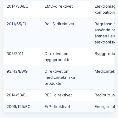
2014/30/EU
EMC-direktivet
Elektromagn
kompatibilite
2011/65/EU
RoHS-direktivet
Begränsning
användningen
ämnen i elek
elektronisk 
305/2011
Direktivet om
Byggproduk
byggprodukter
93/42/EWG
Direktivet om
Medicintekn
medicintekniska
produkter
2014/53/EU
RED-direktivet
Radioutrust
2009/125/EC
ErP-direktivet
Energirelate