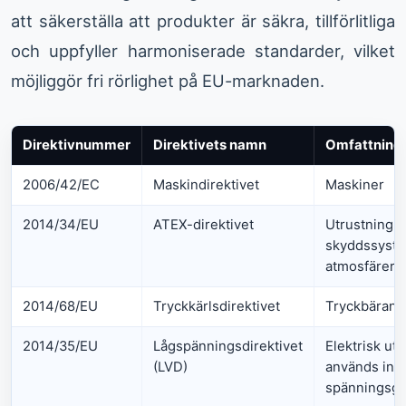
att säkerställa att produkter är säkra, tillförlitliga
och uppfyller harmoniserade standarder, vilket
möjliggör fri rörlighet på EU-marknaden.
Direktivnummer
Direktivets namn
Omfattning
2006/42/EC
Maskindirektivet
Maskiner
2014/34/EU
ATEX-direktivet
Utrustning 
skyddssyste
atmosfärer
2014/68/EU
Tryckkärlsdirektivet
Tryckbärand
2014/35/EU
Lågspänningsdirektivet
Elektrisk ut
(LVD)
används ino
spänningsgr