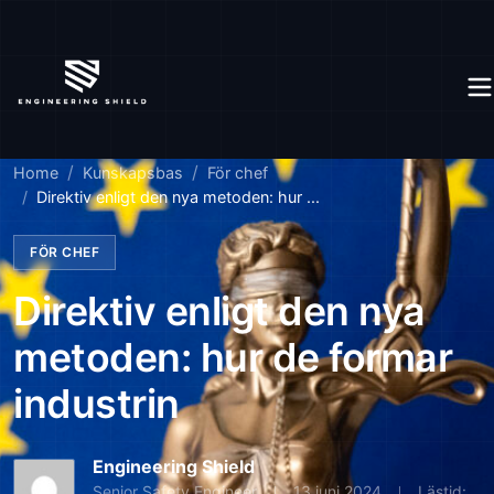
Home
Kunskapsbas
För chef
Direktiv enligt den nya metoden: hur ...
FÖR CHEF
Direktiv enligt den nya
metoden: hur de formar
industrin
Engineering Shield
Senior Safety Engineer
13 juni 2024
Lästid: