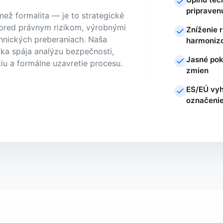
pripraven
 než formalita — je to strategické
 pred právnym rizikom, výrobnými
Zníženie r
hnických preberaniach. Naša
harmoniz
ka spája analýzu bezpečnosti,
Jasné pok
u a formálne uzavretie procesu.
zmien
ES/EÚ vyh
označeni