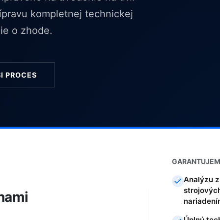
rípravu kompletnej technickej
ie o zhode.
SI PROCES
GARANTUJEM
Analýzu z
strojovýc
 nami
nariadení
Úplnú tec