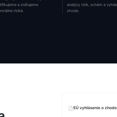
tifikujeme a znižujeme
analýzy rizík, schém a vyhlá
nciálne riziká.
zhode.
EÚ vyhlásenie o zhode
a