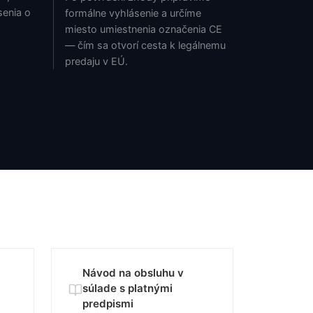
senia o
formálne vyhlásenie a určíme
miesto umiestnenia označenia CE
— čím sa otvorí cesta k legálnemu
predaju v EÚ.
Návod na obsluhu v
súlade s platnými
predpismi