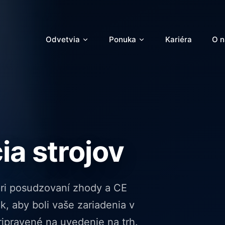
Odvetvia
Ponuka
Kariéra
O n
ia strojov
ri posudzovaní zhody a CE
ek, aby boli vaše zariadenia v
ripravené na uvedenie na trh.