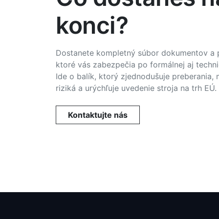
konci?
Dostanete kompletný súbor dokumentov a 
ktoré vás zabezpečia po formálnej aj techni
Ide o balík, ktorý zjednodušuje preberania, 
riziká a urýchľuje uvedenie stroja na trh EÚ.
Kontaktujte nás