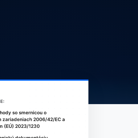
E:
hody so smernicou o
h zariadeniach 2006/42/EC a
m (EÚ) 2023/1230
hnickú dokumentáciu