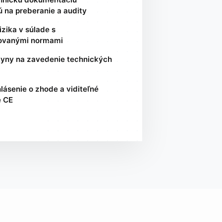
ú na preberanie a audity
izika v súlade s
ovanými normami
yny na zavedenie technických
lásenie o zhode a viditeľné
e CE