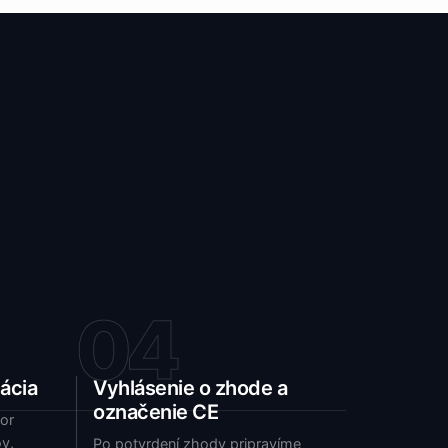
04
ácia
Vyhlásenie o zhode a
označenie CE
or
v,
Po potvrdení zhody pripravíme