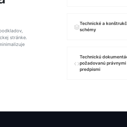
Technické a konštruk
schémy
podkladov,
ckej stránke.
minimalizuje
Technickú dokumentá
požadovanú právnymi
predpismi