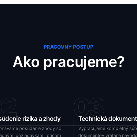
PRACOVNÝ POSTUP
Ako pracujeme?
02
03
údenie rizika a zhody
Technická dokument
onávame posúdenie zhody so
Vypracujeme kompletný súb
ladnými požiadavkami, pričom
dokumentov vrátane návodo