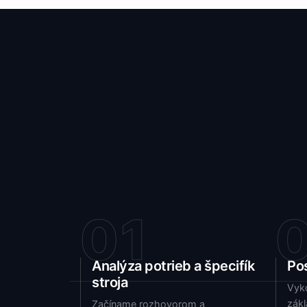
01
Analýza potrieb a špecifík
Pos
stroja
Vyk
zák
Začíname rozhovorom a