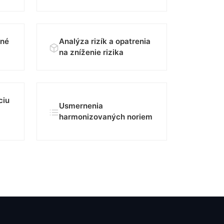
čné
Analýza rizík a opatrenia
na zníženie rizika
ciu
Usmernenia
harmonizovaných noriem