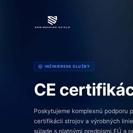
INŽINIERSKE SLUŽBY
CE certifikác
Poskytujeme komplexnú podporu p
certifikácii strojov a výrobných lini
súlade s platnými predpismi EÚ a p