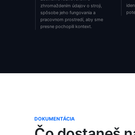
iden
zhromaždením údajov o stroji,
pote
spôsobe jeho fungovania a
pracovnom prostredí, aby sme
presne pochopili kontext.
DOKUMENTÁCIA
Čo dostaneš n