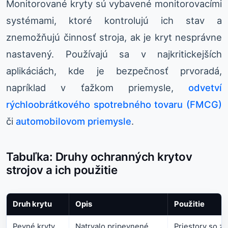
Monitorované kryty sú vybavené monitorovacími
systémami, ktoré kontrolujú ich stav a
znemožňujú činnosť stroja, ak je kryt nesprávne
nastavený. Používajú sa v najkritickejších
aplikáciách, kde je bezpečnosť prvoradá,
napríklad v ťažkom priemysle,
odvetví
rýchloobrátkového spotrebného tovaru (FMCG)
či
automobilovom priemysle
.
Tabuľka: Druhy ochranných krytov
strojov a ich použitie
Druh krytu
Opis
Použitie
Pevné kryty
Natrvalo pripevnené,
Priestory so z