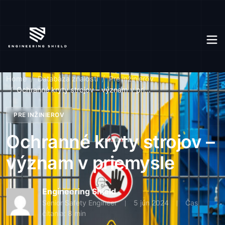
Home
Databáza znalostí
Pre inžinierov
Ochranné kryty strojov – význam v pri...
PRE INŽINIEROV
Ochranné kryty strojov –
význam v priemysle
Engineering Shield
Senior Safety Engineer
5 jún 2024
Čas
čítania: 8 min