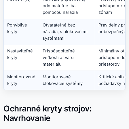
odnímateľné iba
prístupom k n
pomocou náradia
zónam
Pohyblivé
Otvárateľné bez
Pravidelný prí
kryty
náradia, s blokovacími
nebezpečných 
systémami
Nastaviteľné
Prispôsobiteľné
Minimálny otvo
kryty
veľkosti a tvaru
prístupom do 
materiálu
priestorov
Monitorované
Monitorované
Kritické apliká
kryty
blokovacie systémy
požiadavky na
Ochranné kryty strojov:
Navrhovanie