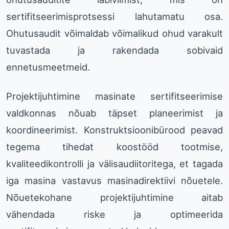
sertifitseerimisprotsessi lahutamatu osa.
Ohutusaudit võimaldab võimalikud ohud varakult
tuvastada ja rakendada sobivaid
ennetusmeetmeid.
Projektijuhtimine masinate sertifitseerimise
valdkonnas nõuab täpset planeerimist ja
koordineerimist. Konstruktsioonibürood peavad
tegema tihedat koostööd tootmise,
kvaliteedikontrolli ja välisaudiitoritega, et tagada
iga masina vastavus masinadirektiivi nõuetele.
Nõuetekohane projektijuhtimine aitab
vähendada riske ja optimeerida