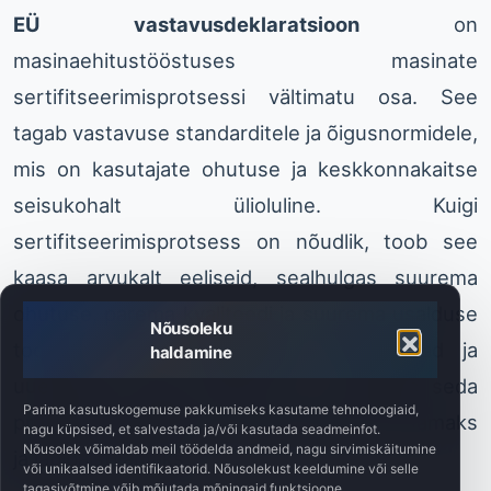
EÜ vastavusdeklaratsioon
on
masinaehitustööstuses masinate
sertifitseerimisprotsessi vältimatu osa. See
tagab vastavuse standarditele ja õigusnormidele,
mis on kasutajate ohutuse ja keskkonnakaitse
seisukohalt ülioluline. Kuigi
sertifitseerimisprotsess on nõudlik, toob see
kaasa arvukalt eeliseid, sealhulgas suurema
ohutuse, parema kvaliteedi ja suurema usalduse
Nõusoleku
toodete vastu. Kaasaegsed tehnoloogiad ja
haldamine
uuendused, nagu Tööstus 4.0, toetavad seda
Parima kasutuskogemuse pakkumiseks kasutame tehnoloogiaid,
protsessi täiendavalt, muutes selle tõhusamaks
nagu küpsised, et salvestada ja/või kasutada seadmeinfot.
Nõusolek võimaldab meil töödelda andmeid, nagu sirvimiskäitumine
ja läbipaistvamaks.
või unikaalsed identifikaatorid. Nõusolekust keeldumine või selle
tagasivõtmine võib mõjutada mõningaid funktsioone.