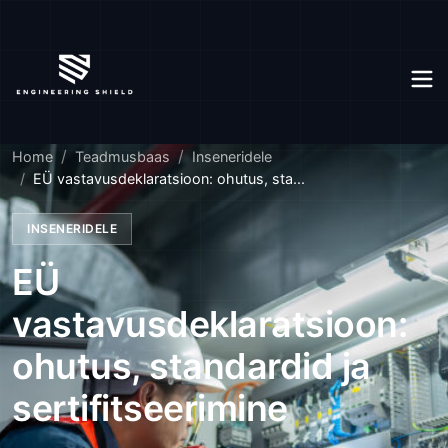
Home
Teadmusbaas
Inseneridele
EÜ vastavusdeklaratsioon: ohutus, sta...
INSENERIDELE
EÜ
vastavusdeklaratsioon:
ohutus, standardid ja
sertifitseerimine