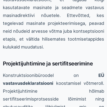
kasutatavate masinate ja seadmete vastavus
masinadirektiivi nõuetele. Ettevõtted, kes
tegelevad masinate projekteerimisega, peavad
neid nõudeid arvesse võtma juba kontseptsiooni
etapis, et vältida hilisemates tootmisetappides
kulukaid muudatusi.
Projektijuhtimine ja sertifitseerimine
Konstruktsioonibüroodel on
EÜ
vastavusdeklaratsiooni
koostamisel võtmeroll.
Projektijuhtimine hõlmab
sertifitseerimisprotsesside lõimimist ning
ohutusauditite läbiviimist, mis on