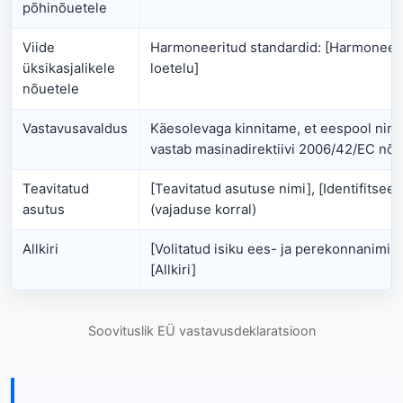
põhinõuetele
Viide
Harmoneeritud standardid: [Harmoneeri
üksikasjalikele
loetelu]
nõuetele
Vastavusavaldus
Käesolevaga kinnitame, et eespool nim
vastab masinadirektiivi 2006/42/EC nõu
Teavitatud
[Teavitatud asutuse nimi], [Identifitse
asutus
(vajaduse korral)
Allkiri
[Volitatud isiku ees- ja perekonnanimi],
[Allkiri]
Soovituslik EÜ vastavusdeklaratsioon