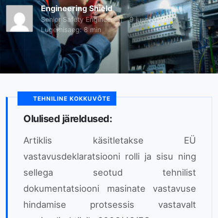
Engineering Shield
Senior Safety Engineer
9 juuni 2024
Lugemisaeg: 8 min
TEHNILINE KOKKUVÕTE
Olulised järeldused:
Artiklis käsitletakse EÜ
vastavusdeklaratsiooni rolli ja sisu ning
sellega seotud tehnilist
dokumentatsiooni masinate vastavuse
hindamise protsessis vastavalt