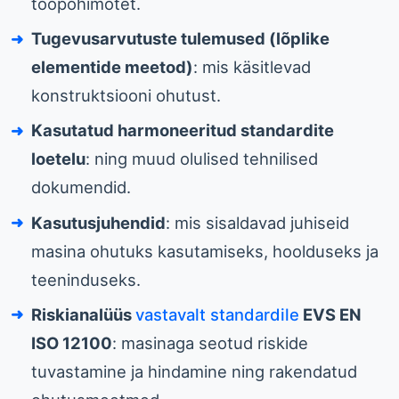
tööpõhimõtet.
Tugevusarvutuste tulemused (lõplike
elementide meetod)
: mis käsitlevad
konstruktsiooni ohutust.
Kasutatud harmoneeritud standardite
loetelu
: ning muud olulised tehnilised
dokumendid.
Kasutusjuhendid
: mis sisaldavad juhiseid
masina ohutuks kasutamiseks, hoolduseks ja
teeninduseks.
Riskianalüüs
vastavalt standardile
EVS EN
ISO 12100
: masinaga seotud riskide
tuvastamine ja hindamine ning rakendatud