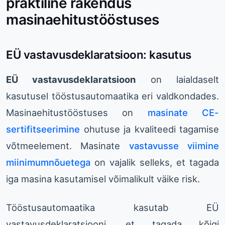
praktiline rakendus
masinaehitustööstuses
EÜ vastavusdeklaratsioon: kasutus
EÜ vastavusdeklaratsioon
on laialdaselt
kasutusel tööstusautomaatika eri valdkondades.
Masinaehitustööstuses on
masinate CE-
sertifitseerimine
ohutuse ja kvaliteedi tagamise
võtmeelement. Masinate
vastavusse viimine
miinimumnõuetega
on vajalik selleks, et tagada
iga masina kasutamisel võimalikult väike risk.
Tööstusautomaatika kasutab EÜ
vastavusdeklaratsiooni, et tagada kõigi