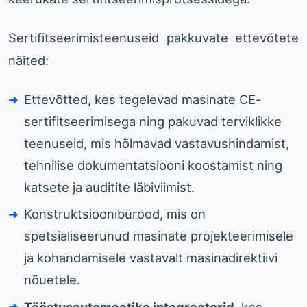
Sertifitseerimisteenuseid pakkuvate ettevõtete
näited:
Ettevõtted, kes tegelevad masinate CE-
sertifitseerimisega ning pakuvad terviklikke
teenuseid, mis hõlmavad vastavushindamist,
tehnilise dokumentatsiooni koostamist ning
katsete ja auditite läbiviimist.
Konstruktsioonibürood, mis on
spetsialiseerunud masinate projekteerimisele
ja kohandamisele vastavalt masinadirektiivi
nõuetele.
Tööstusautomaatika integraatorid
, kes