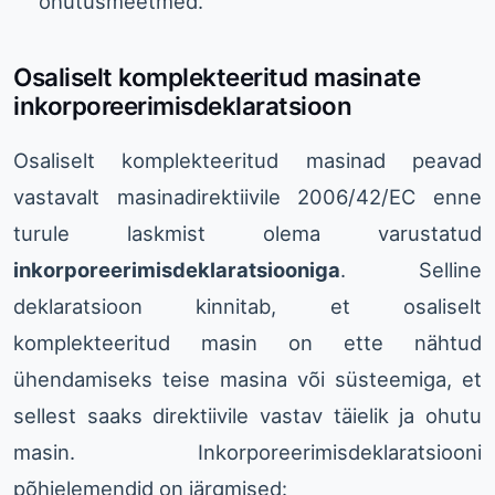
ohutusmeetmed.
Osaliselt komplekteeritud masinate
inkorporeerimisdeklaratsioon
Osaliselt komplekteeritud masinad peavad
vastavalt masinadirektiivile 2006/42/EC enne
turule laskmist olema varustatud
inkorporeerimisdeklaratsiooniga
. Selline
deklaratsioon kinnitab, et osaliselt
komplekteeritud masin on ette nähtud
ühendamiseks teise masina või süsteemiga, et
sellest saaks direktiivile vastav täielik ja ohutu
masin. Inkorporeerimisdeklaratsiooni
põhielemendid on järgmised: