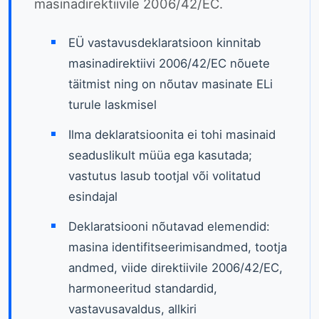
masinadirektiivile 2006/42/EC.
EÜ vastavusdeklaratsioon kinnitab
masinadirektiivi 2006/42/EC nõuete
täitmist ning on nõutav masinate ELi
turule laskmisel
Ilma deklaratsioonita ei tohi masinaid
seaduslikult müüa ega kasutada;
vastutus lasub tootjal või volitatud
esindajal
Deklaratsiooni nõutavad elemendid:
masina identifitseerimisandmed, tootja
andmed, viide direktiivile 2006/42/EC,
harmoneeritud standardid,
vastavusavaldus, allkiri