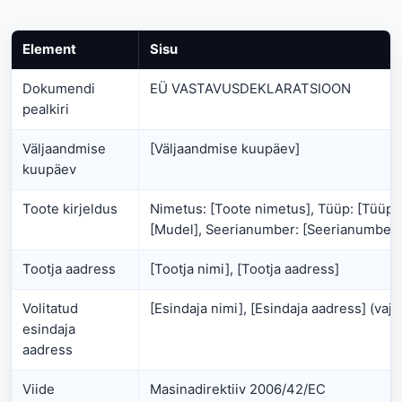
Element
Sisu
Dokumendi
EÜ VASTAVUSDEKLARATSIOON
pealkiri
Väljaandmise
[Väljaandmise kuupäev]
kuupäev
Toote kirjeldus
Nimetus: [Toote nimetus], Tüüp: [Tüüp]
[Mudel], Seerianumber: [Seerianumber]
Tootja aadress
[Tootja nimi], [Tootja aadress]
Volitatud
[Esindaja nimi], [Esindaja aadress] (vaja
esindaja
aadress
Viide
Masinadirektiiv 2006/42/EC