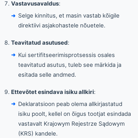
Vastavusavaldus
:
Selge kinnitus, et masin vastab kõigile
direktiivi asjakohastele nõuetele.
Teavitatud asutused
:
Kui sertifitseerimisprotsessis osales
teavitatud asutus, tuleb see märkida ja
esitada selle andmed.
Ettevõtet esindava isiku allkiri
:
Deklaratsioon peab olema allkirjastatud
isiku poolt, kellel on õigus tootjat esindada
vastavalt Krajowym Rejestrze Sądowym
(KRS) kandele.