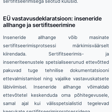
sertifitseerimisega seotud kulusid.
EÜ vastavusdeklaratsioon: inseneride
allhange ja sertifitseerimine
Inseneride allhange võib masinate
sertifitseerimisprotsessi märkimisväärselt
kiirendada. Sertifitseerimis- ja
inseneriteenustele spetsialiseerunud ettevõtted
pakuvad tuge tehnilise dokumentatsiooni
ettevalmistamisel ning vajalike vastavuskatsete
läbiviimisel. Inseneride allhange võimaldab
ettevõtetel keskenduda oma põhitegevusele,
samal ajal kui välisspetsialistid tegelevad
keerukate sertifitseerimisprotsessidega.