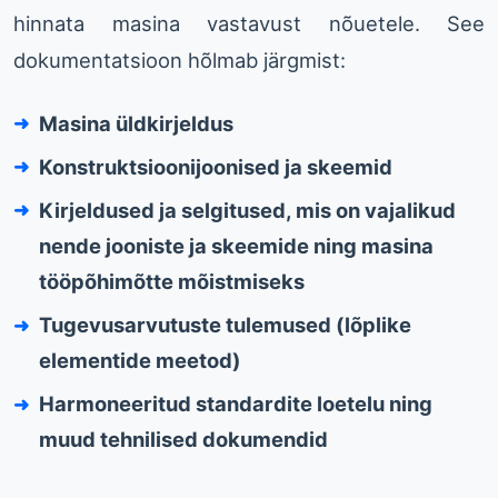
hinnata masina vastavust nõuetele. See
dokumentatsioon hõlmab järgmist:
Masina üldkirjeldus
Konstruktsioonijoonised ja skeemid
Kirjeldused ja selgitused, mis on vajalikud
nende jooniste ja skeemide ning masina
tööpõhimõtte mõistmiseks
Tugevusarvutuste tulemused (lõplike
elementide meetod)
Harmoneeritud standardite loetelu ning
muud tehnilised dokumendid