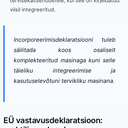
tervisekaitsenõuetele, kui see on kirjeldatud
viisil integreeritud.
Incorporeerimisdeklaratsiooni tuleb
säilitada koos osaliselt
komplekteeritud masinaga kuni selle
täieliku integreerimise ja
kasutuselevõtuni tervikliku masinana.
EÜ vastavusdeklaratsioon: