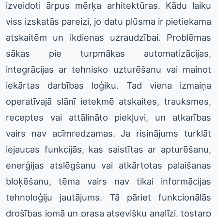
izveidoti ārpus mērķa arhitektūras. Kādu laiku
viss izskatās pareizi, jo datu plūsma ir pietiekama
atskaitēm un ikdienas uzraudzībai. Problēmas
sākas pie turpmākas automatizācijas,
integrācijas ar tehnisko uzturēšanu vai mainot
iekārtas darbības loģiku. Tad viena izmaiņa
operatīvajā slānī ietekmē atskaites, trauksmes,
receptes vai attālināto piekļuvi, un atkarības
vairs nav acīmredzamas. Ja risinājums turklāt
iejaucas funkcijās, kas saistītas ar apturēšanu,
enerģijas atslēgšanu vai atkārtotas palaišanas
bloķēšanu, tēma vairs nav tikai informācijas
tehnoloģiju jautājums. Tā pāriet funkcionālās
drošības jomā un prasa atsevišķu analīzi, tostarp