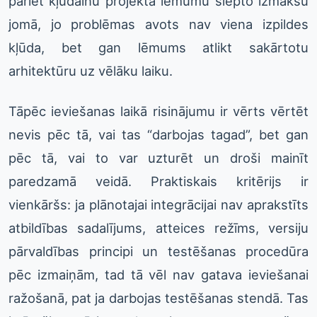
pāriet kļūdainu projekta lēmumu slēpto izmaksu
jomā, jo problēmas avots nav viena izpildes
kļūda, bet gan lēmums atlikt sakārtotu
arhitektūru uz vēlāku laiku.
Tāpēc ieviešanas laikā risinājumu ir vērts vērtēt
nevis pēc tā, vai tas “darbojas tagad”, bet gan
pēc tā, vai to var uzturēt un droši mainīt
paredzamā veidā. Praktiskais kritērijs ir
vienkāršs: ja plānotajai integrācijai nav aprakstīts
atbildības sadalījums, atteices režīms, versiju
pārvaldības principi un testēšanas procedūra
pēc izmaiņām, tad tā vēl nav gatava ieviešanai
ražošanā, pat ja darbojas testēšanas stendā. Tas