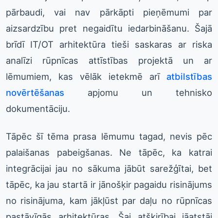
pārbaudi, vai nav pārkāpti pieņēmumi par
aizsardzību pret negaidītu iedarbināšanu. Šajā
brīdī IT/OT arhitektūra tieši saskaras ar riska
analīzi rūpnīcas attīstības projektā un ar
lēmumiem, kas vēlāk ietekmē arī
atbilstības
novērtēšanas
apjomu un tehnisko
dokumentāciju.
Tāpēc šī tēma prasa lēmumu tagad, nevis pēc
palaišanas pabeigšanas. Ne tāpēc, ka katrai
integrācijai jau no sākuma jābūt sarežģītai, bet
tāpēc, ka jau startā ir jānošķir pagaidu risinājums
no risinājuma, kam jākļūst par daļu no rūpnīcas
pastāvīgās arhitektūras. Šai atšķirībai jāatstāj