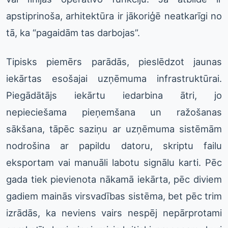
apstiprinoša, arhitektūra ir jākoriģē neatkarīgi no
tā, ka “pagaidām tas darbojas”.
Tipisks piemērs parādās, pieslēdzot jaunas
iekārtas esošajai uzņēmuma infrastruktūrai.
Piegādātājs iekārtu iedarbina ātri, jo
nepieciešama pieņemšana un ražošanas
sākšana, tāpēc saziņu ar uzņēmuma sistēmām
nodrošina ar papildu datoru, skriptu failu
eksportam vai manuāli labotu signālu karti. Pēc
gada tiek pievienota nākamā iekārta, pēc diviem
gadiem mainās virsvadības sistēma, bet pēc trim
izrādās, ka neviens vairs nespēj nepārprotami