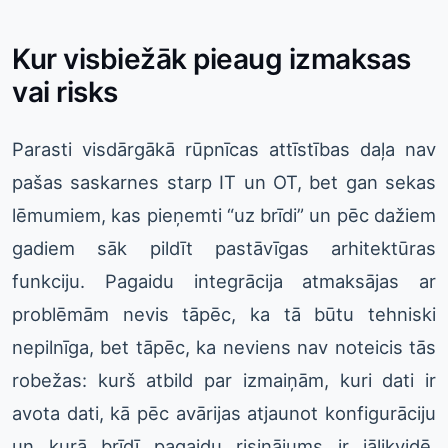
Kur visbiežāk pieaug izmaksas
vai risks
Parasti visdārgākā rūpnīcas attīstības daļa nav
pašas saskarnes starp IT un OT, bet gan sekas
lēmumiem, kas pieņemti “uz brīdi” un pēc dažiem
gadiem sāk pildīt pastāvīgas arhitektūras
funkciju. Pagaidu integrācija atmaksājas ar
problēmām nevis tāpēc, ka tā būtu tehniski
nepilnīga, bet tāpēc, ka neviens nav noteicis tās
robežas: kurš atbild par izmaiņām, kuri dati ir
avota dati, kā pēc avārijas atjaunot konfigurāciju
un kurā brīdī pagaidu risinājums ir jālikvidē.