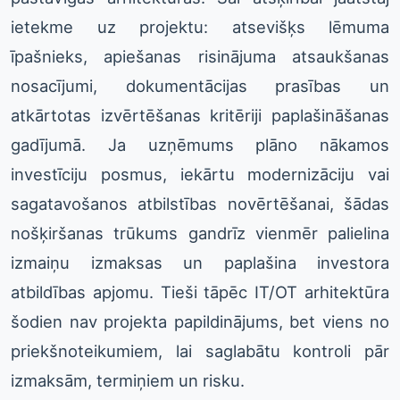
ietekme uz projektu: atsevišķs lēmuma
īpašnieks, apiešanas risinājuma atsaukšanas
nosacījumi, dokumentācijas prasības un
atkārtotas izvērtēšanas kritēriji paplašināšanas
gadījumā. Ja uzņēmums plāno nākamos
investīciju posmus, iekārtu modernizāciju vai
sagatavošanos atbilstības novērtēšanai, šādas
nošķiršanas trūkums gandrīz vienmēr palielina
izmaiņu izmaksas un paplašina investora
atbildības apjomu. Tieši tāpēc IT/OT arhitektūra
šodien nav projekta papildinājums, bet viens no
priekšnoteikumiem, lai saglabātu kontroli pār
izmaksām, termiņiem un risku.