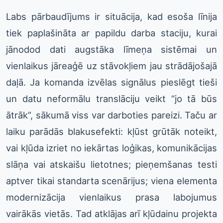
Labs pārbaudījums ir situācija, kad esoša līnija
tiek paplašināta ar papildu darba staciju, kurai
jānodod dati augstāka līmeņa sistēmai un
vienlaikus jāreaģē uz stāvokļiem jau strādājošajā
daļā. Ja komanda izvēlas signālus pieslēgt tieši
un datu neformālu translāciju veikt “jo tā būs
ātrāk”, sākumā viss var darboties pareizi. Taču ar
laiku parādās blakusefekti: kļūst grūtāk noteikt,
vai kļūda izriet no iekārtas loģikas, komunikācijas
slāņa vai atskaišu lietotnes; pieņemšanas testi
aptver tikai standarta scenārijus; viena elementa
modernizācija vienlaikus prasa labojumus
vairākās vietās. Tad atklājas arī kļūdainu projekta