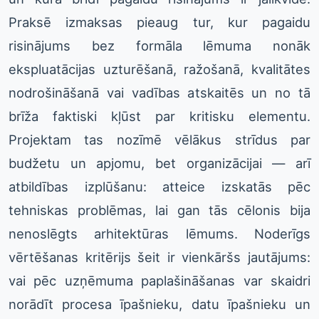
Praksē izmaksas pieaug tur, kur pagaidu
risinājums bez formāla lēmuma nonāk
ekspluatācijas uzturēšanā, ražošanā, kvalitātes
nodrošināšanā vai vadības atskaitēs un no tā
brīža faktiski kļūst par kritisku elementu.
Projektam tas nozīmē vēlākus strīdus par
budžetu un apjomu, bet organizācijai — arī
atbildības izplūšanu: atteice izskatās pēc
tehniskas problēmas, lai gan tās cēlonis bija
nenoslēgts arhitektūras lēmums. Noderīgs
vērtēšanas kritērijs šeit ir vienkāršs jautājums:
vai pēc uzņēmuma paplašināšanas var skaidri
norādīt procesa īpašnieku, datu īpašnieku un