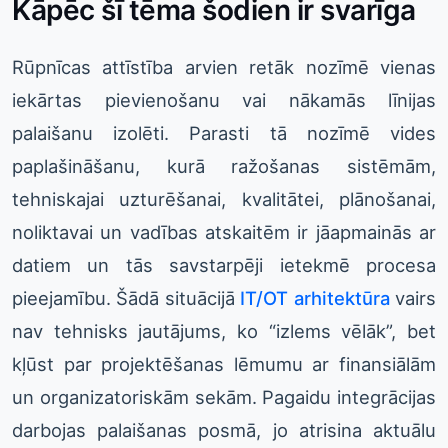
Kāpēc šī tēma šodien ir svarīga
Rūpnīcas attīstība arvien retāk nozīmē vienas
iekārtas pievienošanu vai nākamās līnijas
palaišanu izolēti. Parasti tā nozīmē vides
paplašināšanu, kurā ražošanas sistēmām,
tehniskajai uzturēšanai, kvalitātei, plānošanai,
noliktavai un vadības atskaitēm ir jāapmainās ar
datiem un tās savstarpēji ietekmē procesa
pieejamību. Šādā situācijā
IT/OT arhitektūra
vairs
nav tehnisks jautājums, ko “izlems vēlāk”, bet
kļūst par projektēšanas lēmumu ar finansiālām
un organizatoriskām sekām. Pagaidu integrācijas
darbojas palaišanas posmā, jo atrisina aktuālu