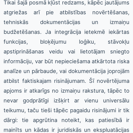
Tikai šajā posmā kļūst redzams, kāpēc jautājums
atgriežas arī pie atbilstības novērtēšanas,
tehniskās dokumentācijas un izmaiņu
budžetēšanas. Ja integrācija ietekmē iekārtas
funkcijas, bloķējumu loģiku, stāvokļu
apstiprināšanas veidu vai lietotājam sniegto
informāciju, var būt nepieciešama atkārtota riska
analīze un pārbaude, vai dokumentācija joprojām
atbilst faktiskajam risinājumam. Šī novērtējuma
apjoms ir atkarīgs no izmaiņu rakstura, tāpēc to
nevar godprātīgi izšķirt ar vienu universālu
teikumu, taču tieši tāpēc pagaidu risinājumi ir tik
dārgi: tie apgrūtina noteikt, kas patiesībā ir
mainīts un kādas ir juridiskās un ekspluatācijas