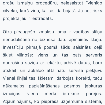
drošu izmaiņu procedūru, neiesaistot “vienīgo
cilvēku, kurš zina, kā tas darbojas”. Ja nē, risks
projektā jau ir iestrādāts.
Otra pieaugošo izmaksu joma ir vadības slāņa
nenodalīšana no biznesa datu apmaiņas slāņa.
Investīciju pirmajā posmā šāds saīsināts ceļš
šķiet vilinošs: viens un tas pats serveris
nodrošina saziņu ar iekārtu, arhivē datus, baro
atskaiti un apkalpo attālinātu servisa piekļuvi.
Vienai līnijai tas šķietami darbojas korekti, taču
nākamajos paplašināšanas posmos jebkuras
izmaiņas vienā mērķī ietekmē pārējos.
Atjauninājums, ko pieprasa uzņēmuma sistēma,