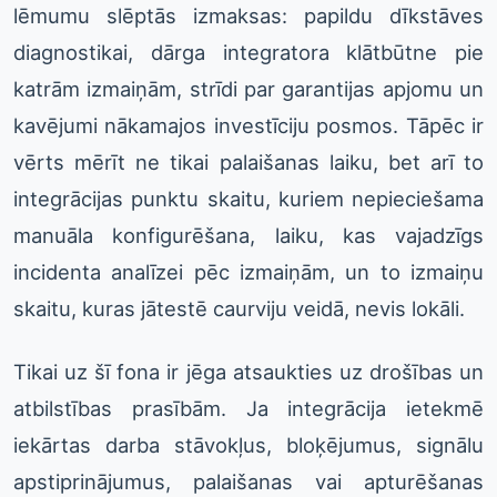
lēmumu slēptās izmaksas: papildu dīkstāves
diagnostikai, dārga integratora klātbūtne pie
katrām izmaiņām, strīdi par garantijas apjomu un
kavējumi nākamajos investīciju posmos. Tāpēc ir
vērts mērīt ne tikai palaišanas laiku, bet arī to
integrācijas punktu skaitu, kuriem nepieciešama
manuāla konfigurēšana, laiku, kas vajadzīgs
incidenta analīzei pēc izmaiņām, un to izmaiņu
skaitu, kuras jātestē caurviju veidā, nevis lokāli.
Tikai uz šī fona ir jēga atsaukties uz drošības un
atbilstības prasībām. Ja integrācija ietekmē
iekārtas darba stāvokļus, bloķējumus, signālu
apstiprinājumus, palaišanas vai apturēšanas