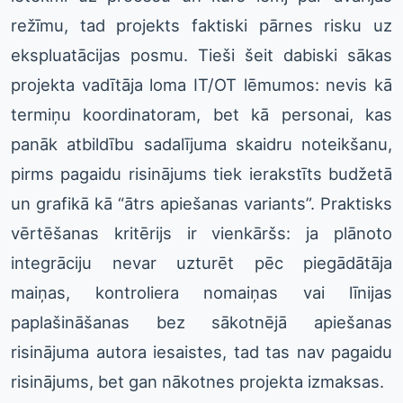
režīmu, tad projekts faktiski pārnes risku uz
ekspluatācijas posmu. Tieši šeit dabiski sākas
projekta vadītāja loma IT/OT lēmumos: nevis kā
termiņu koordinatoram, bet kā personai, kas
panāk atbildību sadalījuma skaidru noteikšanu,
pirms pagaidu risinājums tiek ierakstīts budžetā
un grafikā kā “ātrs apiešanas variants”. Praktisks
vērtēšanas kritērijs ir vienkāršs: ja plānoto
integrāciju nevar uzturēt pēc piegādātāja
maiņas, kontroliera nomaiņas vai līnijas
paplašināšanas bez sākotnējā apiešanas
risinājuma autora iesaistes, tad tas nav pagaidu
risinājums, bet gan nākotnes projekta izmaksas.