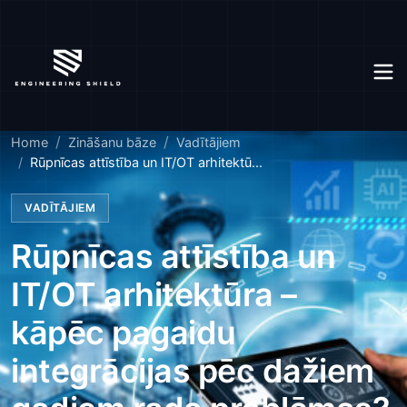
Home
Zināšanu bāze
Vadītājiem
Rūpnīcas attīstība un IT/OT arhitektū...
VADĪTĀJIEM
Rūpnīcas attīstība un
IT/OT arhitektūra –
kāpēc pagaidu
integrācijas pēc dažiem