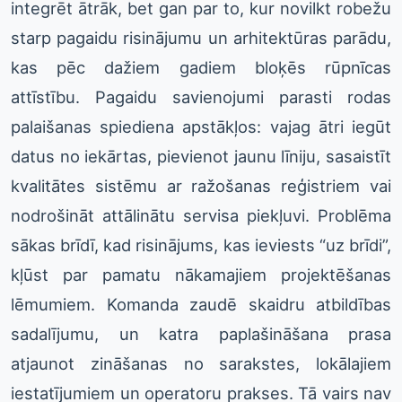
integrēt ātrāk, bet gan par to, kur novilkt robežu
starp pagaidu risinājumu un arhitektūras parādu,
kas pēc dažiem gadiem bloķēs rūpnīcas
attīstību. Pagaidu savienojumi parasti rodas
palaišanas spiediena apstākļos: vajag ātri iegūt
datus no iekārtas, pievienot jaunu līniju, sasaistīt
kvalitātes sistēmu ar ražošanas reģistriem vai
nodrošināt attālinātu servisa piekļuvi. Problēma
sākas brīdī, kad risinājums, kas ieviests “uz brīdi”,
kļūst par pamatu nākamajiem projektēšanas
lēmumiem. Komanda zaudē skaidru atbildības
sadalījumu, un katra paplašināšana prasa
atjaunot zināšanas no sarakstes, lokālajiem
iestatījumiem un operatoru prakses. Tā vairs nav