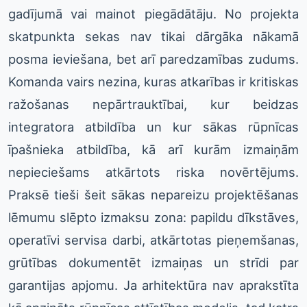
gadījumā vai mainot piegādātāju. No projekta
skatpunkta sekas nav tikai dārgāka nākamā
posma ieviešana, bet arī paredzamības zudums.
Komanda vairs nezina, kuras atkarības ir kritiskas
ražošanas nepārtrauktībai, kur beidzas
integratora atbildība un kur sākas rūpnīcas
īpašnieka atbildība, kā arī kurām izmaiņām
nepieciešams atkārtots riska novērtējums.
Praksē tieši šeit sākas nepareizu projektēšanas
lēmumu slēpto izmaksu zona: papildu dīkstāves,
operatīvi servisa darbi, atkārtotas pieņemšanas,
grūtības dokumentēt izmaiņas un strīdi par
garantijas apjomu. Ja arhitektūra nav aprakstīta