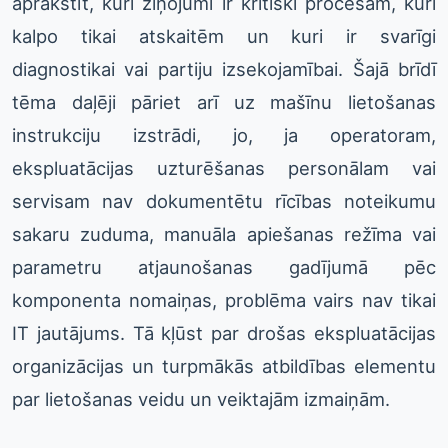
aprakstīt, kuri ziņojumi ir kritiski procesam, kuri
kalpo tikai atskaitēm un kuri ir svarīgi
diagnostikai vai partiju izsekojamībai. Šajā brīdī
tēma daļēji pāriet arī uz mašīnu lietošanas
instrukciju izstrādi, jo, ja operatoram,
ekspluatācijas uzturēšanas personālam vai
servisam nav dokumentētu rīcības noteikumu
sakaru zuduma, manuāla apiešanas režīma vai
parametru atjaunošanas gadījumā pēc
komponenta nomaiņas, problēma vairs nav tikai
IT jautājums. Tā kļūst par drošas ekspluatācijas
organizācijas un turpmākās atbildības elementu
par lietošanas veidu un veiktajām izmaiņām.