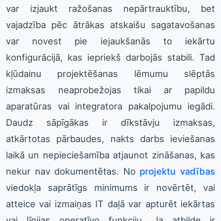
var izjaukt ražošanas nepārtrauktību, bet
vajadzība pēc ātrākas atskaišu sagatavošanas
var novest pie iejaukšanās to iekārtu
konfigurācijā, kas iepriekš darbojās stabili. Tad
kļūdainu projektēšanas lēmumu slēptās
izmaksas neaprobežojas tikai ar papildu
aparatūras vai integratora pakalpojumu iegādi.
Daudz sāpīgākas ir dīkstāvju izmaksas,
atkārtotas pārbaudes, nakts darbs ieviešanas
laikā un nepieciešamība atjaunot zināšanas, kas
nekur nav dokumentētas. No
projektu vadības
viedokļa saprātīgs minimums ir novērtēt, vai
atteice vai izmaiņas IT daļā var apturēt iekārtas
vai līnijas operatīvo funkciju. Ja atbilde ir