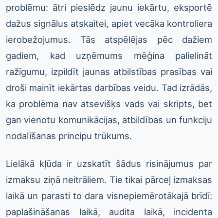
problēmu: ātri pieslēdz jaunu iekārtu, eksportē
dažus signālus atskaitei, apiet vecāka kontroliera
ierobežojumus. Tās atspēlējas pēc dažiem
gadiem, kad uzņēmums mēģina palielināt
ražīgumu, izpildīt jaunas atbilstības prasības vai
droši mainīt iekārtas darbības veidu. Tad izrādās,
ka problēma nav atsevišķs vads vai skripts, bet
gan vienotu komunikācijas, atbildības un funkciju
nodalīšanas principu trūkums.
Lielākā kļūda ir uzskatīt šādus risinājumus par
izmaksu ziņā neitrāliem. Tie tikai pārceļ izmaksas
laikā un parasti to dara visnepiemērotākajā brīdī:
paplašināšanas laikā, audita laikā, incidenta