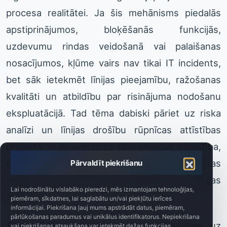
procesa realitātei. Ja šis mehānisms piedalās
apstiprinājumos, bloķēšanās funkcijās,
uzdevumu rindas veidošanā vai palaišanas
nosacījumos, kļūme vairs nav tikai IT incidents,
bet sāk ietekmēt līnijas pieejamību, ražošanas
kvalitāti un atbildību par risinājuma nodošanu
ekspluatācijā. Tad tēma dabiski pāriet uz riska
analīzi un līnijas drošību rūpnīcas attīstības
projektā, jo jānovērtē ne tikai atteices varbūtība,
bet arī nepareizas informācijas, nepareizas
Pārvaldīt piekrišanu
secības un operatora nepareizas reakcijas
Lai nodrošinātu vislabāko pieredzi, mēs izmantojam tehnoloģijas,
sekas.
piemēram, sīkdatnes, lai saglabātu un/vai piekļūtu ierīces
informācijai. Piekrišana ļauj mums apstrādāt datus, piemēram,
pārlūkošanas paradumus vai unikālus identifikatorus. Nepiekrišana
Tikai šādā kontekstā ir jēga atsaukties uz
vai piekrišanas atsaukšana var ietekmēt dažas funkcijas.