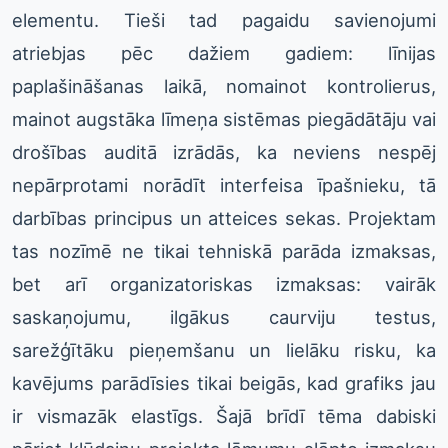
elementu. Tieši tad pagaidu savienojumi
atriebjas pēc dažiem gadiem: līnijas
paplašināšanas laikā, nomainot kontrolierus,
mainot augstāka līmeņa sistēmas piegādātāju vai
drošības auditā izrādās, ka neviens nespēj
nepārprotami norādīt interfeisa īpašnieku, tā
darbības principus un atteices sekas. Projektam
tas nozīmē ne tikai tehniskā parāda izmaksas,
bet arī organizatoriskas izmaksas: vairāk
saskaņojumu, ilgākus caurviju testus,
sarežģītāku pieņemšanu un lielāku risku, ka
kavējums parādīsies tikai beigās, kad grafiks jau
ir vismazāk elastīgs. Šajā brīdī tēma dabiski