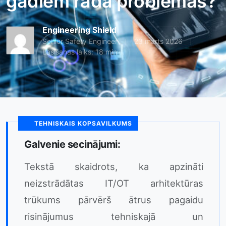
gadiem rada problēmas?
Engineering Shield
Senior Safety Engineer
23 marts 2026
Lasīšanas laiks: 18 min
TEHNISKAIS KOPSAVILKUMS
Galvenie secinājumi:
Tekstā skaidrots, ka apzināti
neizstrādātas IT/OT arhitektūras
trūkums pārvērš ātrus pagaidu
risinājumus tehniskajā un