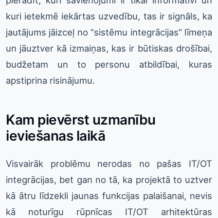
pierādīt, kuri savienojumi ir tikai informatīvi un
kuri ietekmē iekārtas uzvedību, tas ir signāls, ka
jautājums jāizceļ no “sistēmu integrācijas” līmeņa
un jāuztver kā izmaiņas, kas ir būtiskas drošībai,
budžetam un to personu atbildībai, kuras
apstiprina risinājumu.
Kam pievērst uzmanību
ieviešanas laikā
Visvairāk problēmu nerodas no pašas IT/OT
integrācijas, bet gan no tā, ka projektā to uztver
kā ātru līdzekli jaunas funkcijas palaišanai, nevis
kā noturīgu rūpnīcas IT/OT arhitektūras