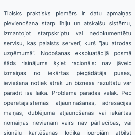
Tipisks praktisks piemērs ir datu apmaiņas
pievienošana starp līniju un atskaišu sistēmu,
izmantojot starpskriptu vai nedokumentētu
servisu, kas palaists serverī, kurš “jau atrodas
uzņēmumā”. Nodošanas ekspluatācijā posmā
šāds risinājums šķiet racionāls: nav jāveic
izmaiņas no iekārtas piegādātāja puses,
ieviešana notiek ātrāk un biznesa rezultātu var
parādīt īsā laikā. Problēma parādās vēlāk. Pēc
operētājsistēmas atjaunināšanas, adresācijas
maiņas, dublējuma atjaunošanas vai iekārtas
nomaiņas nevienam vairs nav pārliecības, vai
signālu kartēšanas loģika joprojām atbilst