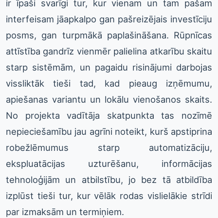
ir īpaši svarīgi tur, kur vienam un tam pašam
interfeisam jāapkalpo gan pašreizējais investīciju
posms, gan turpmākā paplašināšana. Rūpnīcas
attīstība gandrīz vienmēr palielina atkarību skaitu
starp sistēmām, un pagaidu risinājumi darbojas
vissliktāk tieši tad, kad pieaug izņēmumu,
apiešanas variantu un lokālu vienošanos skaits.
No projekta vadītāja skatpunkta tas nozīmē
nepieciešamību jau agrīni noteikt, kurš apstiprina
robežlēmumus starp automatizāciju,
ekspluatācijas uzturēšanu, informācijas
tehnoloģijām un atbilstību, jo bez tā atbildība
izplūst tieši tur, kur vēlāk rodas vislielākie strīdi
par izmaksām un termiņiem.