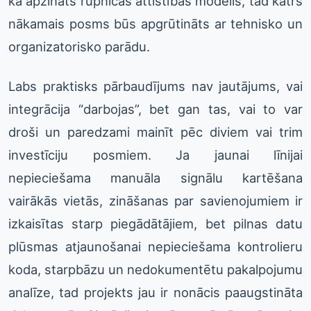
kā apzināts rūpnīcas attīstības modelis, tad katrs
nākamais posms būs apgrūtināts ar tehnisko un
organizatorisko parādu.
Labs praktisks pārbaudījums nav jautājums, vai
integrācija “darbojas”, bet gan tas, vai to var
droši un paredzami mainīt pēc diviem vai trim
investīciju posmiem. Ja jaunai līnijai
nepieciešama manuāla signālu kartēšana
vairākās vietās, zināšanas par savienojumiem ir
izkaisītas starp piegādātājiem, bet pilnas datu
plūsmas atjaunošanai nepieciešama kontrolieru
koda, starpbāzu un nedokumentētu pakalpojumu
analīze, tad projekts jau ir nonācis paaugstināta