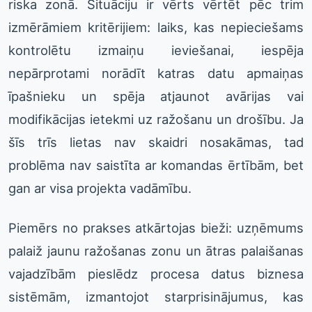
riska zonā. Situāciju ir vērts vērtēt pēc trim
izmērāmiem kritērijiem: laiks, kas nepieciešams
kontrolētu izmaiņu ieviešanai, iespēja
nepārprotami norādīt katras datu apmaiņas
īpašnieku un spēja atjaunot avārijas vai
modifikācijas ietekmi uz ražošanu un drošību. Ja
šīs trīs lietas nav skaidri nosakāmas, tad
problēma nav saistīta ar komandas ērtībām, bet
gan ar visa projekta vadāmību.
Piemērs no prakses atkārtojas bieži: uzņēmums
palaiž jaunu ražošanas zonu un ātras palaišanas
vajadzībām pieslēdz procesa datus biznesa
sistēmām, izmantojot starprisinājumus, kas