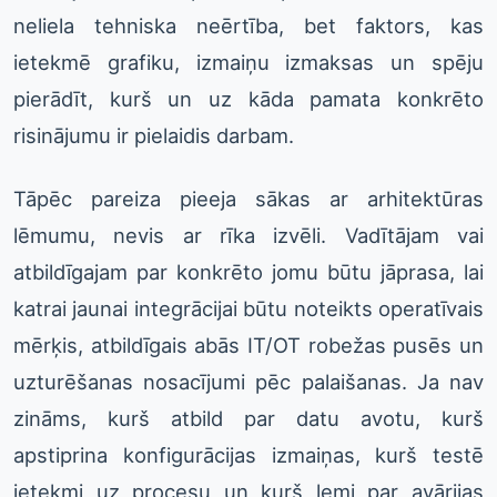
neliela tehniska neērtība, bet faktors, kas
ietekmē grafiku, izmaiņu izmaksas un spēju
pierādīt, kurš un uz kāda pamata konkrēto
risinājumu ir pielaidis darbam.
Tāpēc pareiza pieeja sākas ar arhitektūras
lēmumu, nevis ar rīka izvēli. Vadītājam vai
atbildīgajam par konkrēto jomu būtu jāprasa, lai
katrai jaunai integrācijai būtu noteikts operatīvais
mērķis, atbildīgais abās IT/OT robežas pusēs un
uzturēšanas nosacījumi pēc palaišanas. Ja nav
zināms, kurš atbild par datu avotu, kurš
apstiprina konfigurācijas izmaiņas, kurš testē
ietekmi uz procesu un kurš lemj par avārijas