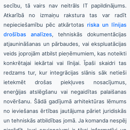
secību, tā vairs nav neitrāls IT papildinājums.
Atkarībā no izmaiņu rakstura tas var radīt
nepieciešamību pēc atkārtotas
riska un līnijas
drošības analīzes
, tehniskās dokumentācijas
atjaunināšanas un pārbaudes, vai ekspluatācijas
veids joprojām atbilst pieņēmumiem, kas noteikti
konkrētajai iekārtai vai līnijai. Īpaši skaidri tas
redzams tur, kur integrācijas slānis sāk netieši
ietekmēt drošas piekļuves nosacījumus,
enerģijas atslēgšanu vai negaidītas palaišanas
novēršanu. Šādā gadījumā arhitektūras lēmums
no ieviešanas ērtības jautājuma pāriet juridiskās
un tehniskās atbildības jomā. Ja komanda nespēj