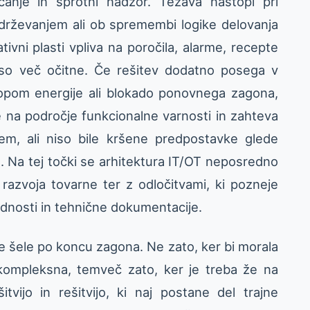
anje in sprotni nadzor. Težava nastopi pri
 vzdrževanjem ali ob spremembi logike delovanja
vni plasti vpliva na poročila, alarme, recepte
niso več očitne. Če rešitev dodatno posega v
klopom energije ali blokado ponovnega zagona,
e na področje funkcionalne varnosti in zahteva
jem, ali niso bile kršene predpostavke glede
 Na tej točki se arhitektura IT/OT neposredno
razvoja tovarne ter z odločitvami, ki pozneje
ladnosti in tehnične dokumentacije.
e šele po koncu zagona. Ne zato, ker bi morala
 kompleksna, temveč zato, ker je treba že na
tvijo in rešitvijo, ki naj postane del trajne