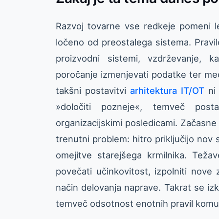
Razvoj tovarne vse redkeje pomeni le
ločeno od preostalega sistema. Pravil
proizvodni sistemi, vzdrževanje, k
poročanje izmenjevati podatke ter med
takšni postavitvi
arhitektura IT/OT
ni 
»določiti pozneje«, temveč post
organizacijskimi posledicami. Začasne i
trenutni problem: hitro priključijo nov 
omejitve starejšega krmilnika. Teža
povečati učinkovitost, izpolniti nove
način delovanja naprave. Takrat se izk
temveč odsotnost enotnih pravil komuni