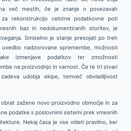
 na več mestih, če je znanje o povezavah
 za rekonstrukcijo celotne podatkovne poti
mesnih baz in nedokumentiranih storitev, je
veganja. Smiselno je stanje presojati po treh
 za uvedbo nadzorovane spremembe, možnosti
sake izmenjave podatkov ter zmožnosti
mbe na proizvodnjo in varnost. Če te tri stvari
zadeva udobja ekipe, temveč obvladljivost
: obrat zažene novo proizvodno območje in za
ne podatke s poslovnimi sistemi prek vmesnih
hitekture. Nekaj časa je vse videti pravilno, ker