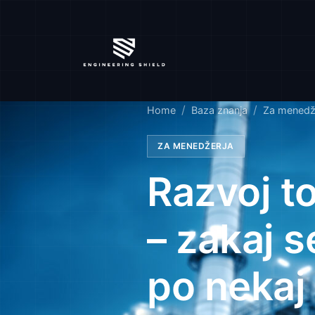
Home
Baza znanja
Za menedž
ZA MENEDŽERJA
Razvoj to
– zakaj s
po nekaj