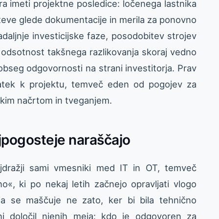
ra imeti projektne posledice: ločenega lastnika
teve glede dokumentacije in merila za ponovno
adaljnje investicijske faze, posodobitev strojev
i, odsotnost takšnega razlikovanja skoraj vedno
bseg odgovornosti na strani investitorja. Prav
datek k projektu, temveč eden od pogojev za
skim načrtom in tveganjem.
ajpogosteje naraščajo
ajdražji sami vmesniki med IT in OT, temveč
o«, ki po nekaj letih začnejo opravljati vlogo
ija se maščuje ne zato, ker bi bila tehnično
i določil njenih meja: kdo je odgovoren za