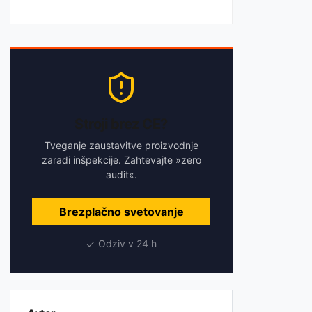
Stroji brez CE?
Tveganje zaustavitve proizvodnje
zaradi inšpekcije. Zahtevajte »zero
audit«.
Brezplačno svetovanje
Odziv v 24 h