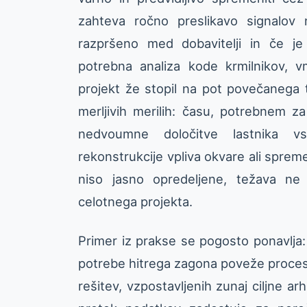
zahteva ročno preslikavo signalov
razpršeno med dobavitelji in če je
potrebna analiza kode krmilnikov, v
projekt že stopil na pot povečanega t
merljivih merilih: času, potrebnem
nedvoumne določitve lastnika v
rekonstrukcije vpliva okvare ali spreme
niso jasno opredeljene, težava ne 
celotnega projekta.
Primer iz prakse se pogosto ponavlja
potrebe hitrega zagona poveže proces
rešitev, vzpostavljenih zunaj ciljne ar