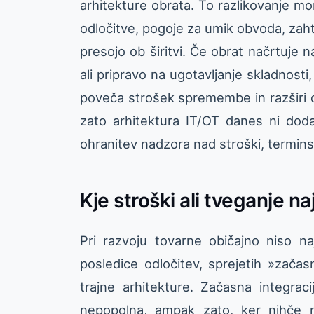
arhitekture obrata. To razlikovanje mo
odločitve, pogoje za umik obvoda, zah
presojo ob širitvi. Če obrat načrtuje n
ali pripravo na ugotavljanje skladnost
poveča strošek spremembe in razširi o
zato arhitektura IT/OT danes ni do
ohranitev nadzora nad stroški, termin
Kje stroški ali tveganje n
Pri razvoju tovarne običajno niso n
posledice odločitev, sprejetih »začasn
trajne arhitekture. Začasna integrac
nepopolna, ampak zato, ker nihče n