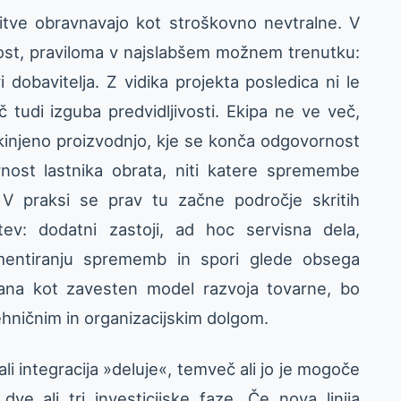
itve obravnavajo kot stroškovno nevtralne. V
dnost, praviloma v najslabšem možnem trenutku:
vi dobavitelja. Z vidika projekta posledica ni le
 tudi izguba predvidljivosti. Ekipa ne ve več,
kinjeno proizvodnjo, kje se konča odgovornost
rnost lastnika obrata, niti katere spremembe
V praksi se prav tu začne področje skritih
tev: dodatni zastoji, ad hoc servisna dela,
mentiranju sprememb in spori glede obsega
isana kot zavesten model razvoja tovarne, bo
hničnim in organizacijskim dolgom.
ali integracija »deluje«, temveč ali jo je mogoče
dve ali tri investicijske faze. Če nova linija