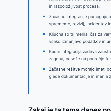
in razpoložljivost procesa.
Začasne integracije pomagajo p
sprememb, revizij, incidentov i
Ključna so tri merila: čas za 
vsako izmenjavo podatkov in ana
Kadar integracija zadeva zausta
zagona, poseže na področje fun
Začasne rešitve morajo imeti o
glede dokumentacije in merila
Zakaj je ta tema danes 