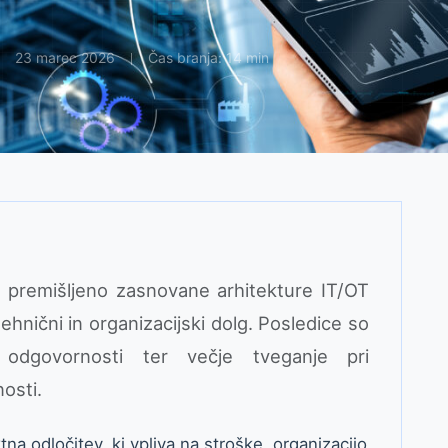
23 marec 2026
Čas branja: 14 min
t premišljeno zasnovane arhitekture IT/OT
ehnični in organizacijski dolg. Posledice so
 odgovornosti ter večje tveganje pri
osti.
tna odločitev, ki vpliva na stroške, organizacijo