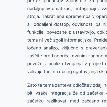
pretok podatkov zadostuje za poroč
nadaljnji avtomatizaciji, integraciji z
stroja. Takrat ena sprememba v operati
ali oddaljeni dostop, odvisnosti pa 
funkcije, povezane z ustavitvijo, od
tema ni več zgolj informacijska. Preid
ločeno analizo, vključno s preverjan
zaščite pred nepričakovanim zagonom.
poveže z analizo tveganja v projektu 
vplivajo tudi na obseg ugotavljanja sk
Zato ta tema zahteva odločitev zdaj, n
biti vsaka integracija že od začetka
začetku razlikovati med začasno reši