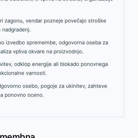
ri zagonu, vendar pozneje povečajo stroške
n nadgradenj.
varno izvedbo spremembe, odgovorna oseba za
liza vpliva okvare na proizvodnjo.
vitev, odklop energije ali blokado ponovnega
kcionalne varnosti.
dgovorno osebo, pogoje za ukinitev, zahteve
 za ponovno oceno.
pomembna