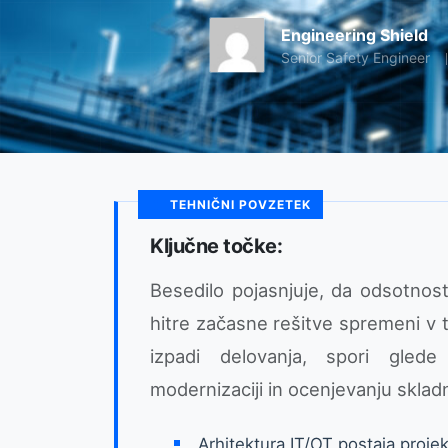
Engineering Shield
Senior Safety Engineer
TEHNIČNI POVZETEK
Ključne točke:
Besedilo pojasnjuje, da odsotnos
hitre začasne rešitve spremeni v t
izpadi delovanja, spori glede
modernizaciji in ocenjevanju skladn
Arhitektura IT/OT postaja projek