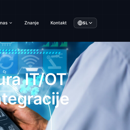
 nas
Znanje
Kontakt
SL
ura IT/OT
ntegracije