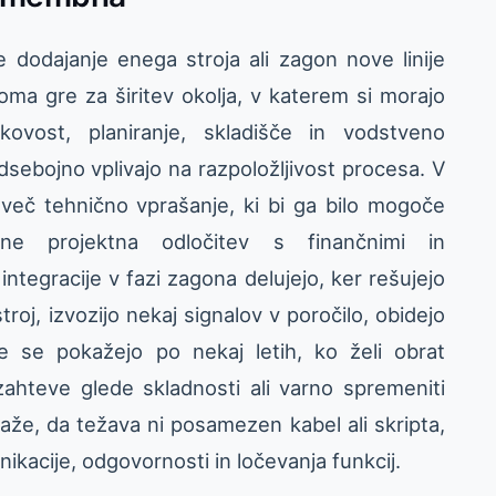
 dodajanje enega stroja ali zagon nove linije
oma gre za širitev okolja, v katerem si morajo
akovost, planiranje, skladišče in vodstveno
sebojno vplivajo na razpoložljivost procesa. V
več tehnično vprašanje, ki bi ga bilo mogoče
ane projektna odločitev s finančnimi in
ntegracije v fazi zagona delujejo, ker rešujejo
stroj, izvozijo nekaj signalov v poročilo, obidejo
ve se pokažejo po nekaj letih, ko želi obrat
 zahteve glede skladnosti ali varno spremeniti
aže, da težava ni posamezen kabel ali skripta,
kacije, odgovornosti in ločevanja funkcij.