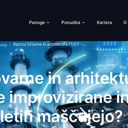
Panoge
Ponudba
Kariera
O
Razvoj tovarne in arhitektura IT/OT –...
erja
varne in arhitekt
e improvizirane i
 letih maščujejo?