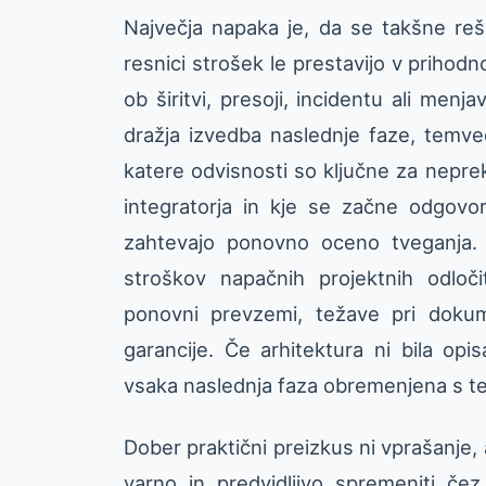
Največja napaka je, da se takšne reš
resnici strošek le prestavijo v priho
ob širitvi, presoji, incidentu ali menja
dražja izvedba naslednje faze, temveč
katere odvisnosti so ključne za nepre
integratorja in kje se začne odgovo
zahtevajo ponovno oceno tveganja. 
stroškov napačnih projektnih odloči
ponovni prevzemi, težave pri doku
garancije. Če arhitektura ni bila op
vsaka naslednja faza obremenjena s te
Dober praktični preizkus ni vprašanje, 
varno in predvidljivo spremeniti čez 