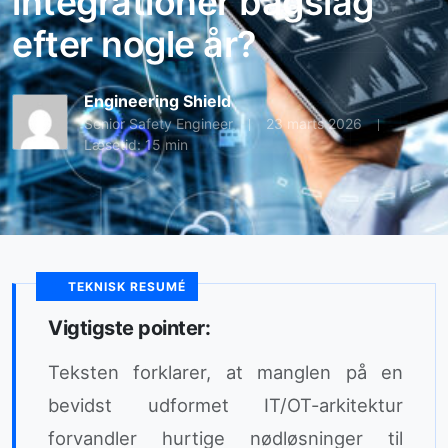
integrationer bagslag
efter nogle år?
Engineering Shield
Senior Safety Engineer
23 marts 2026
Læsetid: 15 min
TEKNISK RESUMÉ
Vigtigste pointer:
Teksten forklarer, at manglen på en
bevidst udformet IT/OT-arkitektur
forvandler hurtige nødløsninger til