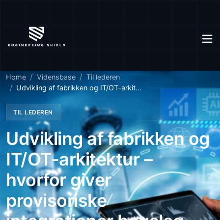
Home
Vidensbase
Til lederen
Udvikling af fabrikken og IT/OT-arkit...
TIL LEDEREN
Udvikling af fabrikken og
IT/OT-arkitektur –
hvorfor giver
provisoriske