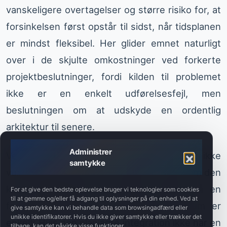
vanskeligere overtagelser og større risiko for, at
forsinkelsen først opstår til sidst, når tidsplanen
er mindst fleksibel. Her glider emnet naturligt
over i de skjulte omkostninger ved forkerte
projektbeslutninger, fordi kilden til problemet
ikke er en enkelt udførelsesfejl, men
beslutningen om at udskyde en ordentlig
arkitektur til senere.
Administrer
Ved implementering bør løsningen derfor ikke
samtykke
vurderes ud fra, om den “virker nu”, men om den
kan vedligeholdes og ændres sikkert på en
For at give den bedste oplevelse bruger vi teknologier som cookies
til at gemme og/eller få adgang til oplysninger på din enhed. Ved at
forudsigelig måde. Det praktiske kriterium er
give samtykke kan vi behandle data som browsingadfærd eller
unikke identifikatorer. Hvis du ikke giver samtykke eller trækker det
enkelt: Hvis den planlagte integration ikke har en
tilbage, kan det påvirke visse funktioner.