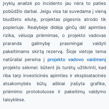
įvykių analizė po incidento jau nėra to paties
pobūdžio darbai. Jeigu visa tai suvedama į vieną
biudžeto eilutę, projektas pigesnis atrodo tik
popieriuje. Realybėje didėja ginčų dėl apimties
rizika, vėluoja priėmimas, o projekto vadovas
praranda galimybę prasmingai valdyti
pakeitimams skirtą rezervą. Šioje vietoje tema
natūraliai pereina į
projekto vadovo vaidmenį
projekto sėkmei: būtent jis turėtų užtikrinti, kad
riba tarp investicinės apimties ir eksploatacinės
atsakomybės būtų aiškiai įrašyta grafike,
priėmimo protokoluose ir pakeitimų valdymo
taisyklėse.