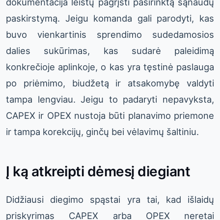
dokumentacija leistų pagrįsti pasirinktą sąnaudų
paskirstymą. Jeigu komanda gali parodyti, kas
buvo vienkartinis sprendimo sudedamosios
dalies sukūrimas, kas sudarė paleidimą
konkrečioje aplinkoje, o kas yra tęstinė paslauga
po priėmimo, biudžetą ir atsakomybę valdyti
tampa lengviau. Jeigu to padaryti nepavyksta,
CAPEX ir OPEX nustoja būti planavimo priemone
ir tampa korekcijų, ginčų bei vėlavimų šaltiniu.
Į ką atkreipti dėmesį diegiant
Didžiausi diegimo spąstai yra tai, kad išlaidų
priskyrimas CAPEX arba OPEX neretai