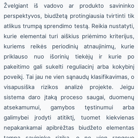
Žvelgiant iš vadovo ar produkto savininko
perspektyvos, biudžetą protingiausia tvirtinti tik
atlikus trumpą sprendimo testą. Reikia nustatyti,
kurie elementai turi aiškius priėmimo kriterijus,
kuriems reikės periodinių atnaujinimų, kurie
priklauso nuo išorinių tiekėjų ir kurie po
pakeitimo gali sukelti reguliacinį arba kokybinį
poveikį. Tai jau ne vien sąnaudų klasifikavimas, o
visapusiška rizikos analizė projekte. Jeigu
sistema daro įtaką proceso saugai, duomenų
atsekamumui, gamybos tęstinumui arba
galimybei įrodyti atitiktį, tuomet kiekvienas
nepakankamai apibrėžtas biudžeto elementas
tampa savininko rizika, o ne vien rangovo