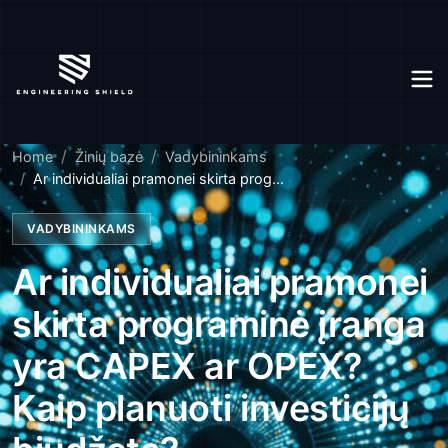
Home
Žinių bazė
Vadybininkams
Ar individualiai pramonei skirta prog...
VADYBININKAMS
Ar individualiai pramonei
skirta programinė įranga
yra CAPEX ar OPEX?
Kaip planuoti investicijų