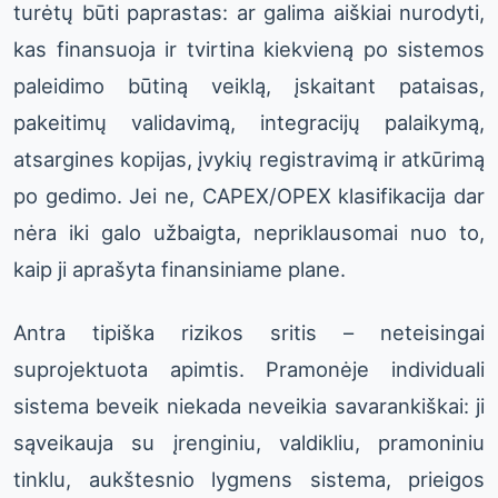
turėtų būti paprastas: ar galima aiškiai nurodyti,
kas finansuoja ir tvirtina kiekvieną po sistemos
paleidimo būtiną veiklą, įskaitant pataisas,
pakeitimų validavimą, integracijų palaikymą,
atsargines kopijas, įvykių registravimą ir atkūrimą
po gedimo. Jei ne, CAPEX/OPEX klasifikacija dar
nėra iki galo užbaigta, nepriklausomai nuo to,
kaip ji aprašyta finansiniame plane.
Antra tipiška rizikos sritis – neteisingai
suprojektuota apimtis. Pramonėje individuali
sistema beveik niekada neveikia savarankiškai: ji
sąveikauja su įrenginiu, valdikliu, pramoniniu
tinklu, aukštesnio lygmens sistema, prieigos