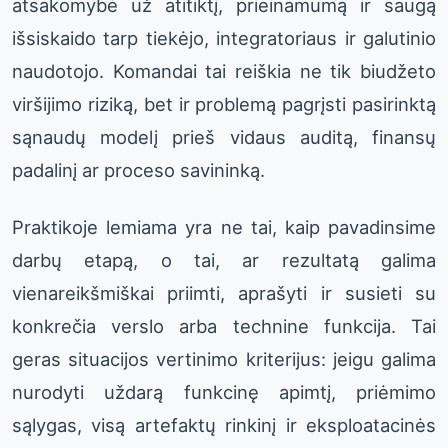
atsakomybė už atitiktį, prieinamumą ir saugą
išsiskaido tarp tiekėjo, integratoriaus ir galutinio
naudotojo. Komandai tai reiškia ne tik biudžeto
viršijimo riziką, bet ir problemą pagrįsti pasirinktą
sąnaudų modelį prieš vidaus auditą, finansų
padalinį ar proceso savininką.
Praktikoje lemiama yra ne tai, kaip pavadinsime
darbų etapą, o tai, ar rezultatą galima
vienareikšmiškai priimti, aprašyti ir susieti su
konkrečia verslo arba technine funkcija. Tai
geras situacijos vertinimo kriterijus: jeigu galima
nurodyti uždarą funkcinę apimtį, priėmimo
sąlygas, visą artefaktų rinkinį ir eksploatacinės