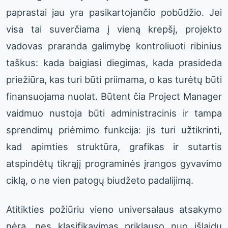
paprastai jau yra pasikartojančio pobūdžio. Jei
visa tai suverčiama į vieną krepšį, projekto
vadovas praranda galimybę kontroliuoti ribinius
taškus: kada baigiasi diegimas, kada prasideda
priežiūra, kas turi būti priimama, o kas turėtų būti
finansuojama nuolat. Būtent čia Project Manager
vaidmuo nustoja būti administracinis ir tampa
sprendimų priėmimo funkcija: jis turi užtikrinti,
kad apimties struktūra, grafikas ir sutartis
atspindėtų tikrąjį programinės įrangos gyvavimo
ciklą, o ne vien patogų biudžeto padalijimą.
Atitikties požiūriu vieno universalaus atsakymo
nėra, nes klasifikavimas priklauso nuo išlaidų