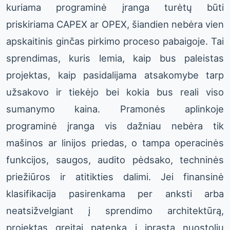
kuriama programinė įranga turėtų būti
priskiriama CAPEX ar OPEX, šiandien nebėra vien
apskaitinis ginčas pirkimo proceso pabaigoje. Tai
sprendimas, kuris lemia, kaip bus paleistas
projektas, kaip pasidalijama atsakomybe tarp
užsakovo ir tiekėjo bei kokia bus reali viso
sumanymo kaina. Pramonės aplinkoje
programinė įranga vis dažniau nebėra tik
mašinos ar linijos priedas, o tampa operacinės
funkcijos, saugos, audito pėdsako, techninės
priežiūros ir atitikties dalimi. Jei finansinė
klasifikacija pasirenkama per anksti arba
neatsižvelgiant į sprendimo architektūrą,
projektas greitai patenka į įprastą nuostolių