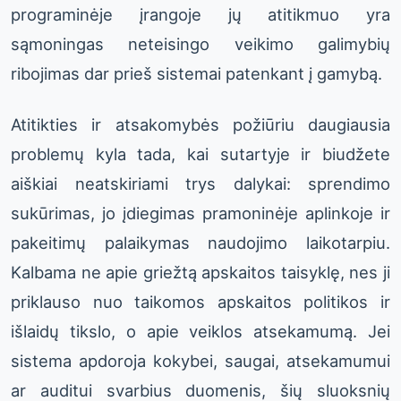
programinėje įrangoje jų atitikmuo yra
sąmoningas neteisingo veikimo galimybių
ribojimas dar prieš sistemai patenkant į gamybą.
Atitikties ir atsakomybės požiūriu daugiausia
problemų kyla tada, kai sutartyje ir biudžete
aiškiai neatskiriami trys dalykai: sprendimo
sukūrimas, jo įdiegimas pramoninėje aplinkoje ir
pakeitimų palaikymas naudojimo laikotarpiu.
Kalbama ne apie griežtą apskaitos taisyklę, nes ji
priklauso nuo taikomos apskaitos politikos ir
išlaidų tikslo, o apie veiklos atsekamumą. Jei
sistema apdoroja kokybei, saugai, atsekamumui
ar auditui svarbius duomenis, šių sluoksnių