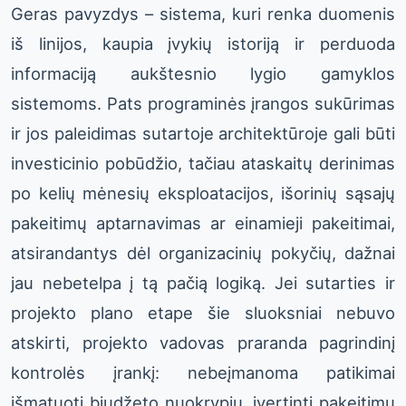
Geras pavyzdys – sistema, kuri renka duomenis
iš linijos, kaupia įvykių istoriją ir perduoda
informaciją aukštesnio lygio gamyklos
sistemoms. Pats programinės įrangos sukūrimas
ir jos paleidimas sutartoje architektūroje gali būti
investicinio pobūdžio, tačiau ataskaitų derinimas
po kelių mėnesių eksploatacijos, išorinių sąsajų
pakeitimų aptarnavimas ar einamieji pakeitimai,
atsirandantys dėl organizacinių pokyčių, dažnai
jau nebetelpa į tą pačią logiką. Jei sutarties ir
projekto plano etape šie sluoksniai nebuvo
atskirti, projekto vadovas praranda pagrindinį
kontrolės įrankį: nebeįmanoma patikimai
išmatuoti biudžeto nuokrypių, įvertinti pakeitimų