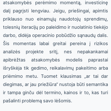
atsakomybės perėmimo momentą, investicinę
dalį pagrįsti lengviau. Jeigu, priešingai, apimtis
priklauso nuo einamųjų naudotojų sprendimų,
tolesnių iteracijų po paleidimo ir nuolatinio tiekėjo
darbo, didėja operacinio pobūdžio sąnaudų dalis.
Šis momentas labai greitai pereina į rizikos
analizės projekte sritį, nes nepakankamai
apibrėžtas atsakomybės modelis paprastai
išryškėja tik gedimo, reikalavimų pakeitimo arba
priėmimo metu. Tuomet klausimas „ar tai dar
diegimas, ar jau priežiūra“ nustoja būti semantika
ir tampa ginču dėl termino, kainos ir to, kas turi
pašalinti problemą savo lėšomis.