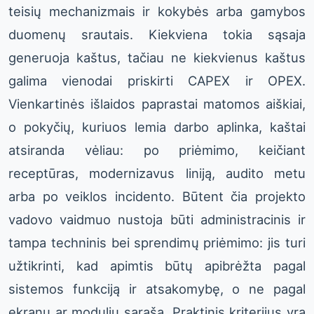
teisių mechanizmais ir kokybės arba gamybos
duomenų srautais. Kiekviena tokia sąsaja
generuoja kaštus, tačiau ne kiekvienus kaštus
galima vienodai priskirti CAPEX ir OPEX.
Vienkartinės išlaidos paprastai matomos aiškiai,
o pokyčių, kuriuos lemia darbo aplinka, kaštai
atsiranda vėliau: po priėmimo, keičiant
receptūras, modernizavus liniją, audito metu
arba po veiklos incidento. Būtent čia projekto
vadovo vaidmuo nustoja būti administracinis ir
tampa techninis bei sprendimų priėmimo: jis turi
užtikrinti, kad apimtis būtų apibrėžta pagal
sistemos funkciją ir atsakomybę, o ne pagal
ekranų ar modulių sąrašą. Praktinis kriterijus yra