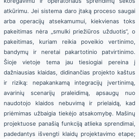
koregavimu ir operatoriaus sprendimų sekos
atkūrimu. Jei sistema daro įtaką proceso saugai
arba operacijų atsekamumui, kiekvienas toks
pakeitimas nėra „smulki priežiūros užduotis“, o
pakeitimas, kuriam reikia poveikio vertinimo,
bandymų ir neretai pakartotinio patvirtinimo.
Šioje vietoje tema jau tiesiogiai pereina į
dažniausias klaidas, didinančias projekto kaštus
ir riziką: nepakankamą integracijų įvertinimą,
avarinių scenarijų praleidimą, apsaugų nuo
naudotojo klaidos nebuvimą ir prielaidą, kad
priėmimas užbaigia tiekėjo atsakomybę. Mašinų
projektuose panašią funkciją atlieka sprendimai,
padedantys išvengti klaidų projektavimo etape;