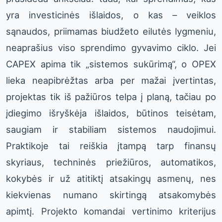
yra investicinės išlaidos, o kas – veiklos
sąnaudos, priimamas biudžeto eilutės lygmeniu,
neaprašius viso sprendimo gyvavimo ciklo. Jei
CAPEX apima tik „sistemos sukūrimą“, o OPEX
lieka neapibrėžtas arba per mažai įvertintas,
projektas tik iš pažiūros telpa į planą, tačiau po
įdiegimo išryškėja išlaidos, būtinos teisėtam,
saugiam ir stabiliam sistemos naudojimui.
Praktikoje tai reiškia įtampą tarp finansų
skyriaus, techninės priežiūros, automatikos,
kokybės ir už atitiktį atsakingų asmenų, nes
kiekvienas numano skirtingą atsakomybės
apimtį. Projekto komandai vertinimo kriterijus