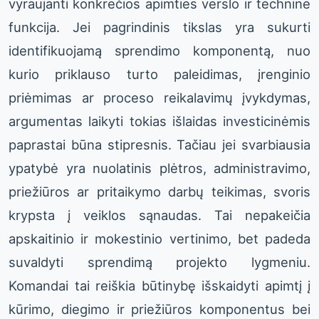
vyraujanti konkrečios apimties verslo ir techninė
funkcija. Jei pagrindinis tikslas yra sukurti
identifikuojamą sprendimo komponentą, nuo
kurio priklauso turto paleidimas, įrenginio
priėmimas ar proceso reikalavimų įvykdymas,
argumentas laikyti tokias išlaidas investicinėmis
paprastai būna stipresnis. Tačiau jei svarbiausia
ypatybė yra nuolatinis plėtros, administravimo,
priežiūros ar pritaikymo darbų teikimas, svoris
krypsta į veiklos sąnaudas. Tai nepakeičia
apskaitinio ir mokestinio vertinimo, bet padeda
suvaldyti sprendimą projekto lygmeniu.
Komandai tai reiškia būtinybę išskaidyti apimtį į
kūrimo, diegimo ir priežiūros komponentus bei