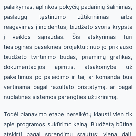
palaikymas, aplinkos pokyčių padarinių šalinimas,
paslaugų tęstinumo užtikrinimas arba
reagavimas į incidentus, biudžeto svoris krypsta
į veiklos sąnaudas. Šis atskyrimas turi
tiesiogines pasekmes projektui: nuo jo priklauso
biudžeto tvirtinimo būdas, priėmimų grafikas,
dokumentacijos apimtis, atsakomybė už
pakeitimus po paleidimo ir tai, ar komanda bus
vertinama pagal rezultato pristatymą, ar pagal
nuolatinės sistemos parengties užtikrinimą.
Todėl planavimo etape nereikėtų klausti vien tik
apie programos sukūrimo kainą. Biudžetą būtina
atskirti pagal sprendimų srautus: vieną dalį,