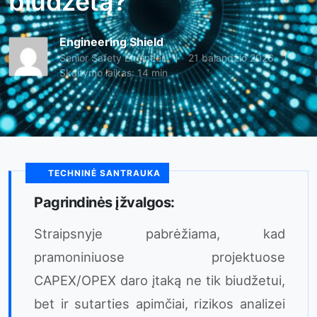
biudžetą?
Engineering Shield
Senior Safety Engineer
21 balandžio 2026
Skaitymo laikas: 14 min
TECHNINĖ SANTRAUKA
Pagrindinės įžvalgos:
Straipsnyje pabrėžiama, kad
pramoniniuose projektuose
CAPEX/OPEX daro įtaką ne tik biudžetui,
bet ir sutarties apimčiai, rizikos analizei