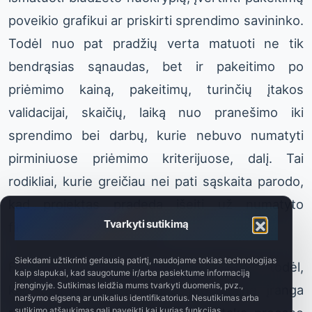
poveikio grafikui ar priskirti sprendimo savininko.
Todėl nuo pat pradžių verta matuoti ne tik
bendrąsias sąnaudas, bet ir pakeitimo po
priėmimo kainą, pakeitimų, turinčių įtakos
validacijai, skaičių, laiką nuo pranešimo iki
sprendimo bei darbų, kurie nebuvo numatyti
pirminiuose priėmimo kriterijuose, dalį. Tai
rodikliai, kurie greičiau nei pati sąskaita parodo,
kad projektas pradeda išeiti už numatyto
Tvarkyti sutikimą
finansavimo modelio ribų.
Siekdami užtikrinti geriausią patirtį, naudojame tokias technologijas
Formaliuoju požiūriu atsargumas būtinas ir todėl,
kaip slapukai, kad saugotume ir/arba pasiektume informaciją
įrenginyje. Sutikimas leidžia mums tvarkyti duomenis, pvz.,
kad pramoninėje aplinkoje programinė įranga
naršymo elgseną ar unikalius identifikatorius. Nesutikimas arba
sutikimo atšaukimas gali paveikti kai kurias funkcijas.