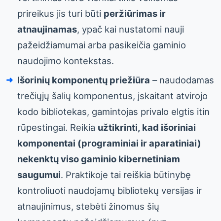
prireikus jis turi būti
peržiūrimas ir
atnaujinamas
, ypač kai nustatomi nauji
pažeidžiamumai arba pasikeičia gaminio
naudojimo kontekstas.
Išorinių komponentų priežiūra
– naudodamas
trečiųjų šalių komponentus, įskaitant atvirojo
kodo bibliotekas, gamintojas privalo elgtis itin
rūpestingai. Reikia
užtikrinti, kad išoriniai
komponentai (programiniai ir aparatiniai)
nekenktų viso gaminio kibernetiniam
saugumui
. Praktikoje tai reiškia būtinybę
kontroliuoti naudojamų bibliotekų versijas ir
atnaujinimus, stebėti žinomus šių