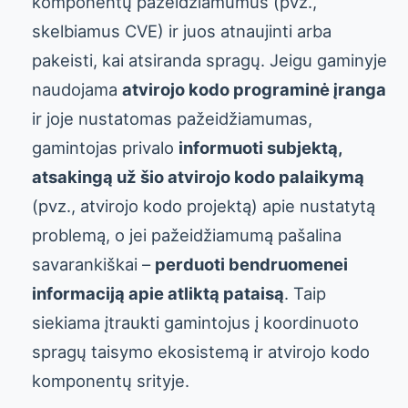
komponentų pažeidžiamumus (pvz.,
skelbiamus CVE) ir juos atnaujinti arba
pakeisti, kai atsiranda spragų. Jeigu gaminyje
naudojama
atvirojo kodo programinė įranga
ir joje nustatomas pažeidžiamumas,
gamintojas privalo
informuoti subjektą,
atsakingą už šio atvirojo kodo palaikymą
(pvz., atvirojo kodo projektą) apie nustatytą
problemą, o jei pažeidžiamumą pašalina
savarankiškai –
perduoti bendruomenei
informaciją apie atliktą pataisą
. Taip
siekiama įtraukti gamintojus į koordinuoto
spragų taisymo ekosistemą ir atvirojo kodo
komponentų srityje.