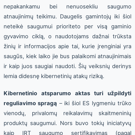
nepakankamu bei nenuosekliu saugumo
atnaujinimų teikimu. Daugelis gamintojų iki šiol
neteikė saugumui prioriteto per visą gaminio
gyvavimo ciklą, o naudotojams dažnai trūksta
žinių ir informacijos apie tai, kurie įrenginiai yra
saugūs, kiek laiko jie bus palaikomi atnaujinimais
ir kaip juos saugiai naudoti. Šių veiksnių derinys
lemia didesnę kibernetinių atakų riziką.
Kibernetinio atsparumo aktas turi užpildyti
reguliavimo spragą
– iki šiol ES lygmeniu trūko
vienodų, privalomų reikalavimų skaitmeninių
produktų saugumui. Nors buvo tokių iniciatyvų
kaip IRT saugumo sertifikavimas (pagal