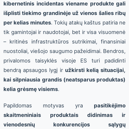
kibernetinis incidentas viename produkte gali
išplisti tiekimo grandinėje už vienos šalies ribų
per kelias minutes
. Tokių atakų kaštus patiria ne
tik gamintojai ir naudotojai, bet ir visa visuomenė
– kritinės infrastruktūros sutrikimai, finansiniai
nuostoliai, viešojo saugumo pažeidimai. Bendros,
privalomos taisyklės visoje ES turi padidinti
bendrą apsaugos lygį ir
užkirsti kelią situacijai,
kai silpniausia grandis (neatsparus produktas)
kelia grėsmę visiems
.
Papildomas motyvas yra
pasitikėjimo
skaitmeniniais produktais didinimas ir
vienodesnių konkurencijos sąlygų