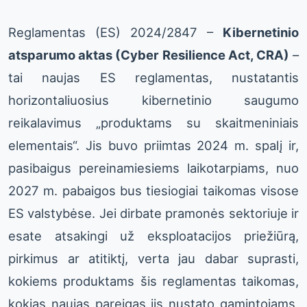
Reglamentas (ES) 2024/2847 –
Kibernetinio
atsparumo aktas (Cyber Resilience Act, CRA)
–
tai naujas ES reglamentas, nustatantis
horizontaliuosius kibernetinio saugumo
reikalavimus „produktams su skaitmeniniais
elementais“. Jis buvo priimtas 2024 m. spalį ir,
pasibaigus pereinamiesiems laikotarpiams, nuo
2027 m. pabaigos bus tiesiogiai taikomas visose
ES valstybėse. Jei dirbate pramonės sektoriuje ir
esate atsakingi už eksploatacijos priežiūrą,
pirkimus ar atitiktį, verta jau dabar suprasti,
kokiems produktams šis reglamentas taikomas,
kokias naujas pareigas jis nustato gamintojams,