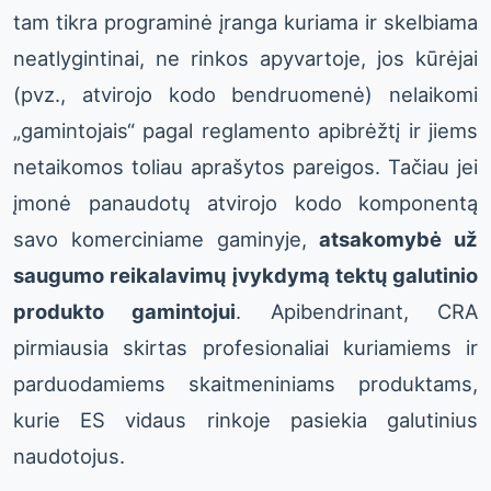
tam tikra programinė įranga kuriama ir skelbiama
neatlygintinai, ne rinkos apyvartoje, jos kūrėjai
(pvz., atvirojo kodo bendruomenė) nelaikomi
„gamintojais“ pagal reglamento apibrėžtį ir jiems
netaikomos toliau aprašytos pareigos. Tačiau jei
įmonė panaudotų atvirojo kodo komponentą
savo komerciniame gaminyje,
atsakomybė už
saugumo reikalavimų įvykdymą tektų galutinio
produkto gamintojui
. Apibendrinant, CRA
pirmiausia skirtas profesionaliai kuriamiems ir
parduodamiems skaitmeniniams produktams,
kurie ES vidaus rinkoje pasiekia galutinius
naudotojus.