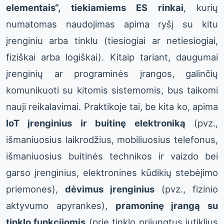
elementais“, tiekiamiems ES rinkai
, kurių
numatomas naudojimas apima ryšį su kitu
įrenginiu arba tinklu (tiesiogiai ar netiesiogiai,
fiziškai arba logiškai). Kitaip tariant, daugumai
įrenginių ar programinės įrangos, galinčių
komunikuoti su kitomis sistemomis, bus taikomi
nauji reikalavimai. Praktikoje tai, be kita ko, apima
IoT įrenginius ir buitinę elektroniką
(pvz.,
išmaniuosius laikrodžius, mobiliuosius telefonus,
išmaniuosius buitinės technikos ir vaizdo bei
garso įrenginius, elektronines kūdikių stebėjimo
priemones),
dėvimus įrenginius
(pvz., fizinio
aktyvumo apyrankes),
pramoninę įrangą su
tinklo funkcijomis
(prie tinklo prijungtus jutiklius