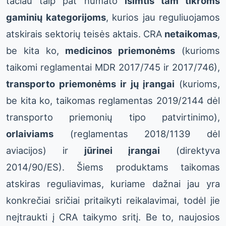
tačiau taip pat numato
išimtis tam tikroms
gaminių kategorijoms
, kurios jau reguliuojamos
atskirais sektorių teisės aktais. CRA
netaikomas
,
be kita ko,
medicinos priemonėms
(kurioms
taikomi reglamentai MDR 2017/745 ir 2017/746),
transporto priemonėms ir jų įrangai
(kurioms,
be kita ko, taikomas reglamentas 2019/2144 dėl
transporto priemonių tipo patvirtinimo),
orlaiviams
(reglamentas 2018/1139 dėl
aviacijos) ir
jūrinei įrangai
(direktyva
2014/90/ES). Šiems produktams taikomas
atskiras reguliavimas, kuriame dažnai jau yra
konkrečiai sričiai pritaikyti reikalavimai, todėl jie
neįtraukti į CRA taikymo sritį. Be to, naujosios