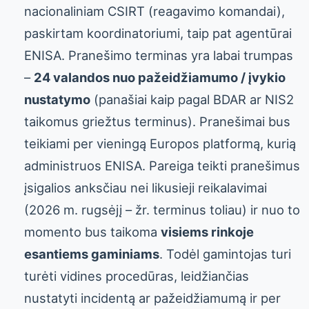
nacionaliniam CSIRT (reagavimo komandai),
paskirtam koordinatoriumi, taip pat agentūrai
ENISA. Pranešimo terminas yra labai trumpas
–
24 valandos nuo pažeidžiamumo / įvykio
nustatymo
(panašiai kaip pagal BDAR ar NIS2
taikomus griežtus terminus). Pranešimai bus
teikiami per vieningą Europos platformą, kurią
administruos ENISA. Pareiga teikti pranešimus
įsigalios anksčiau nei likusieji reikalavimai
(2026 m. rugsėjį – žr. terminus toliau) ir nuo to
momento bus taikoma
visiems rinkoje
esantiems gaminiams
. Todėl gamintojas turi
turėti vidines procedūras, leidžiančias
nustatyti incidentą ar pažeidžiamumą ir per