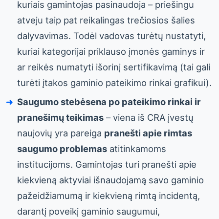
kuriais gamintojas pasinaudoja – priešingu
atveju taip pat reikalingas trečiosios šalies
dalyvavimas. Todėl vadovas turėtų nustatyti,
kuriai kategorijai priklauso įmonės gaminys ir
ar reikės numatyti išorinį sertifikavimą (tai gali
turėti įtakos gaminio pateikimo rinkai grafikui).
Saugumo stebėsena po pateikimo rinkai ir
pranešimų teikimas
– viena iš CRA įvestų
naujovių yra pareiga
pranešti apie rimtas
saugumo problemas
atitinkamoms
institucijoms. Gamintojas turi pranešti apie
kiekvieną aktyviai išnaudojamą savo gaminio
pažeidžiamumą ir kiekvieną rimtą incidentą,
darantį poveikį gaminio saugumui,