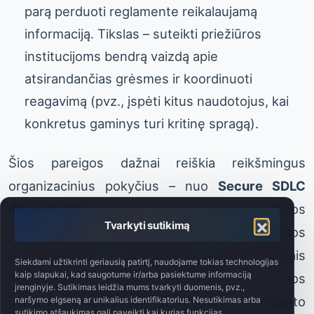
parą perduoti reglamente reikalaujamą
informaciją. Tikslas – suteikti priežiūros
institucijoms bendrą vaizdą apie
atsirandančias grėsmes ir koordinuoti
reagavimą (pvz., įspėti kitus naudotojus, kai
konkretus gaminys turi kritinę spragą).
Šios pareigos dažnai reiškia reikšmingus
organizacinius pokyčius – nuo
Secure SDLC
diegimo
R&D skyriuje, naujų produktų priežiūros
Tvarkyti sutikimą
ir palaikymo politikų įvedimo iki papildomos
dokumentacijos ir darbuotojų mokymų. Mainais
Siekdami užtikrinti geriausią patirtį, naudojame tokias technologijas
kaip slapukai, kad saugotume ir/arba pasiektume informaciją
įmonė įgyja didesnį užtikrintumą, kad jos
įrenginyje. Sutikimas leidžia mums tvarkyti duomenis, pvz.,
gaminys netaps pavojingo kibernetinio incidento
naršymo elgseną ar unikalius identifikatorius. Nesutikimas arba
sutikimo atšaukimas gali paveikti kai kurias funkcijas.