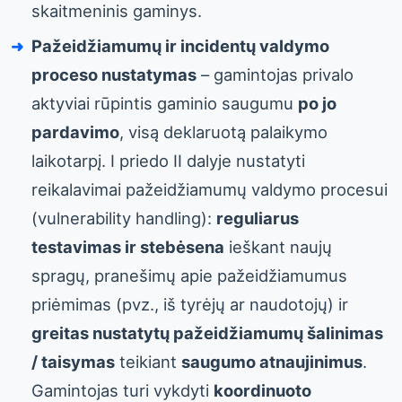
skaitmeninis gaminys.
Pažeidžiamumų ir incidentų valdymo
proceso nustatymas
– gamintojas privalo
aktyviai rūpintis gaminio saugumu
po jo
pardavimo
, visą deklaruotą palaikymo
laikotarpį. I priedo II dalyje nustatyti
reikalavimai pažeidžiamumų valdymo procesui
(vulnerability handling):
reguliarus
testavimas ir stebėsena
ieškant naujų
spragų, pranešimų apie pažeidžiamumus
priėmimas (pvz., iš tyrėjų ar naudotojų) ir
greitas nustatytų pažeidžiamumų šalinimas
/ taisymas
teikiant
saugumo atnaujinimus
.
Gamintojas turi vykdyti
koordinuoto