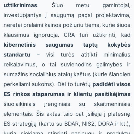
užtikrinimas
. Šiuo metu gamintojai,
investuojantys į saugumą pagal projektavimą,
neretai pralaimi kainos požiūriu tiems, kurie šiuos
klausimus ignoruoja. CRA turi užtikrinti, kad
kibernetinis saugumas taptų kokybės
standartu
– visi turės atitikti minimalius
reikalavimus, o tai suvienodins galimybes ir
sumažins socialinius atakų kaštus (kurie šiandien
perkeliami aukoms). Dėl to turėtų
padidėti visos
ES rinkos atsparumas ir klientų pasitikėjimas
šiuolaikiniais įrenginiais su skaitmeniniais
elementais. Šis aktas taip pat įsilieja į platesnę
ES strategiją (kartu su BDAR, NIS2, DORA ir kt.),
kuria siekiama stiprinti paslaugų ir produktų