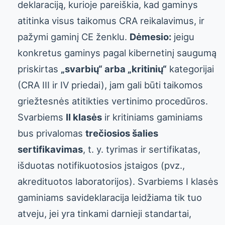
deklaraciją, kurioje pareiškia, kad gaminys
atitinka visus taikomus CRA reikalavimus, ir
pažymi gaminį CE ženklu.
Dėmesio:
jeigu
konkretus gaminys pagal kibernetinį saugumą
priskirtas
„svarbių“ arba „kritinių“
kategorijai
(CRA III ir IV priedai), jam gali būti taikomos
griežtesnės atitikties vertinimo procedūros.
Svarbiems
II klasės
ir kritiniams gaminiams
bus privalomas
trečiosios šalies
sertifikavimas
, t. y. tyrimas ir sertifikatas,
išduotas notifikuotosios įstaigos (pvz.,
akredituotos laboratorijos). Svarbiems I klasės
gaminiams savideklaracija leidžiama tik tuo
atveju, jei yra tinkami darnieji standartai,