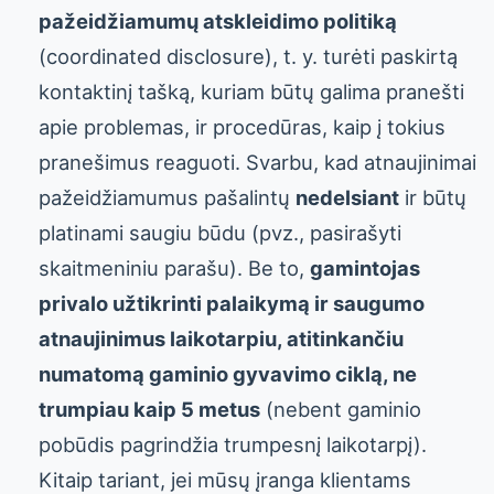
pažeidžiamumų atskleidimo politiką
(coordinated disclosure), t. y. turėti paskirtą
kontaktinį tašką, kuriam būtų galima pranešti
apie problemas, ir procedūras, kaip į tokius
pranešimus reaguoti. Svarbu, kad atnaujinimai
pažeidžiamumus pašalintų
nedelsiant
ir būtų
platinami saugiu būdu (pvz., pasirašyti
skaitmeniniu parašu). Be to,
gamintojas
privalo užtikrinti palaikymą ir saugumo
atnaujinimus laikotarpiu, atitinkančiu
numatomą gaminio gyvavimo ciklą, ne
trumpiau kaip 5 metus
(nebent gaminio
pobūdis pagrindžia trumpesnį laikotarpį).
Kitaip tariant, jei mūsų įranga klientams