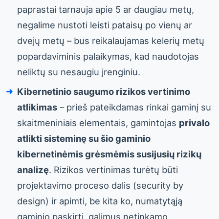
paprastai tarnauja apie 5 ar daugiau metų,
negalime nustoti leisti pataisų po vienų ar
dvejų metų – bus reikalaujamas kelerių metų
popardaviminis palaikymas, kad naudotojas
neliktų su nesaugiu įrenginiu.
Kibernetinio saugumo rizikos vertinimo
atlikimas
– prieš pateikdamas rinkai gaminį su
skaitmeniniais elementais, gamintojas
privalo
atlikti sisteminę su šio gaminio
kibernetinėmis grėsmėmis susijusių rizikų
analizę
. Rizikos vertinimas turėtų būti
projektavimo proceso dalis (security by
design) ir apimti, be kita ko, numatytąją
gaminio paskirtį, galimus netinkamo