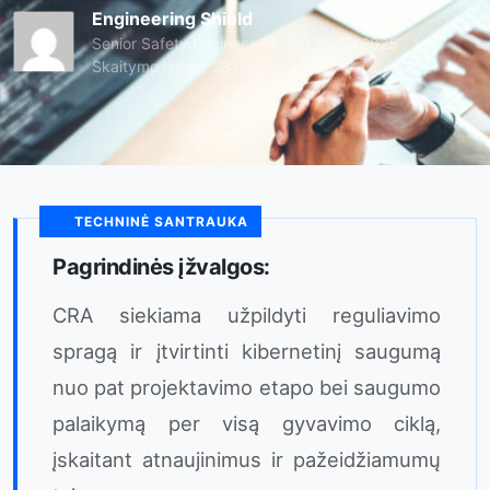
Engineering Shield
Senior Safety Engineer
30 spalio 2025
Skaitymo laikas: 28 min
TECHNINĖ SANTRAUKA
Pagrindinės įžvalgos:
CRA siekiama užpildyti reguliavimo
spragą ir įtvirtinti kibernetinį saugumą
nuo pat projektavimo etapo bei saugumo
palaikymą per visą gyvavimo ciklą,
įskaitant atnaujinimus ir pažeidžiamumų