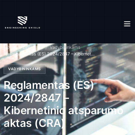
Home
Žinių bazė
Vadybininkams
Reglamentas (ES) 2024/2847 – Kibernet...
VADYBININKAMS
Reglamentas (ES)
2024/2847 –
Kibernetinio atsparumo
aktas (CRA)