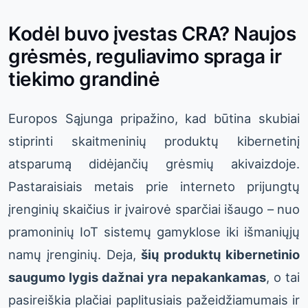
Kodėl buvo įvestas CRA? Naujos
grėsmės, reguliavimo spraga ir
tiekimo grandinė
Europos Sąjunga pripažino, kad būtina skubiai
stiprinti skaitmeninių produktų kibernetinį
atsparumą didėjančių grėsmių akivaizdoje.
Pastaraisiais metais prie interneto prijungtų
įrenginių skaičius ir įvairovė sparčiai išaugo – nuo
pramoninių IoT sistemų gamyklose iki išmaniųjų
namų įrenginių. Deja,
šių produktų kibernetinio
saugumo lygis dažnai yra nepakankamas
, o tai
pasireiškia plačiai paplitusiais pažeidžiamumais ir