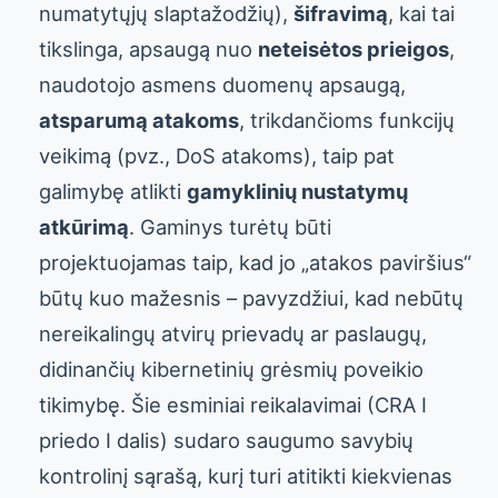
numatytųjų slaptažodžių),
šifravimą
, kai tai
tikslinga, apsaugą nuo
neteisėtos prieigos
,
naudotojo asmens duomenų apsaugą,
atsparumą atakoms
, trikdančioms funkcijų
veikimą (pvz., DoS atakoms), taip pat
galimybę atlikti
gamyklinių nustatymų
atkūrimą
. Gaminys turėtų būti
projektuojamas taip, kad jo „atakos paviršius“
būtų kuo mažesnis – pavyzdžiui, kad nebūtų
nereikalingų atvirų prievadų ar paslaugų,
didinančių kibernetinių grėsmių poveikio
tikimybę. Šie esminiai reikalavimai (CRA I
priedo I dalis) sudaro saugumo savybių
kontrolinį sąrašą, kurį turi atitikti kiekvienas