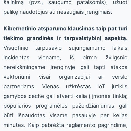
šalinimą (pvz., saugumo pataisomis), užuot
palikę naudotojus su nesaugiais įrenginiais.
Kibernetinio atsparumo klausimas taip pat turi
tiekimo grandinės ir tarpvalstybinį aspektą.
Visuotinio tarpusavio sujungiamumo laikais
incidentas viename, iš pirmo žvilgsnio
nereikšmingame įrenginyje gali tapti atakos
vektoriumi visai organizacijai ar verslo
partneriams. Vienas užkrėstas IoT jutiklis
gamybos ceche gali atverti kelią į įmonės tinklą;
populiarios programėlės pažeidžiamumas gali
būti išnaudotas visame pasaulyje per kelias
minutes. Kaip pabrėžta reglamento pagrindime,