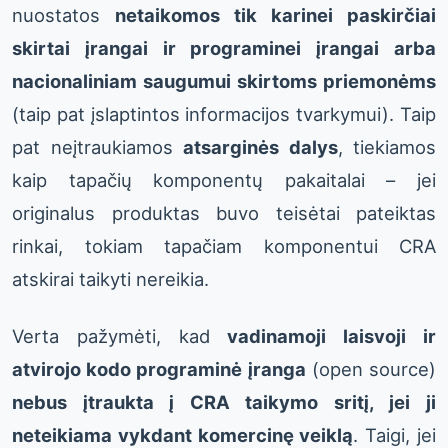
nuostatos
netaikomos tik karinei paskirčiai
skirtai įrangai ir programinei įrangai arba
nacionaliniam saugumui skirtoms priemonėms
(taip pat įslaptintos informacijos tvarkymui). Taip
pat neįtraukiamos
atsarginės dalys
, tiekiamos
kaip tapačių komponentų pakaitalai – jei
originalus produktas buvo teisėtai pateiktas
rinkai, tokiam tapačiam komponentui CRA
atskirai taikyti nereikia.
Verta pažymėti, kad
vadinamoji laisvoji ir
atvirojo kodo programinė įranga
(open source)
nebus įtraukta į CRA taikymo sritį, jei ji
neteikiama vykdant komercinę veiklą
. Taigi, jei