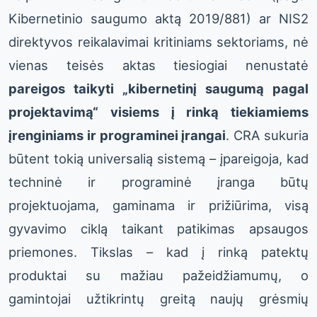
Kibernetinio saugumo aktą 2019/881) ar NIS2
direktyvos reikalavimai kritiniams sektoriams, nė
vienas teisės aktas tiesiogiai nenustatė
pareigos taikyti „kibernetinį saugumą pagal
projektavimą“ visiems į rinką tiekiamiems
įrenginiams ir programinei įrangai
. CRA sukuria
būtent tokią universalią sistemą – įpareigoja, kad
techninė ir programinė įranga būtų
projektuojama, gaminama ir prižiūrima, visą
gyvavimo ciklą taikant patikimas apsaugos
priemones. Tikslas – kad į rinką patektų
produktai su mažiau pažeidžiamumų, o
gamintojai užtikrintų greitą naujų grėsmių