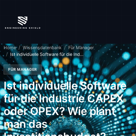
Home
Wissensdatenbank
Für Manager
Ist individuelle Software für die Ind...
FÜR MANAGER
Ist individuelle Software
für die Industrie CAPEX
oder OPEX? Wie plant
man das