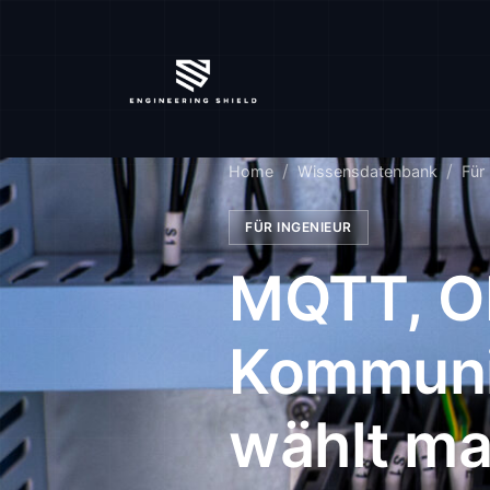
Home
Wissensdatenbank
Für
FÜR INGENIEUR
MQTT, OP
Kommunik
wählt m