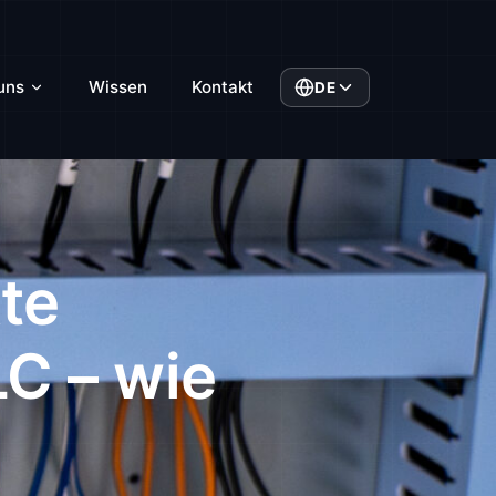
uns
Wissen
Kontakt
DE
te
C – wie