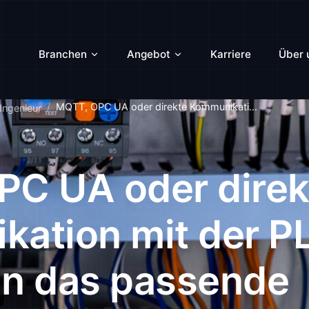
Branchen
Angebot
Karriere
Über 
MQTT, OPC UA oder direkte Kommunikati...
 Ingenieur
C UA oder direk
ation mit der PL
an das passende