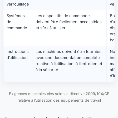
verrouillage
verr
Systèmes
Les dispositifs de commande
Bout
de
doivent être facilement accessibles
d’ur
commande
et sûrs à utiliser
disp
erg
bou
Instructions
Les machines doivent être fournies
Noti
d’utilisation
avec une documentation complète
inst
relative à l’utilisation, à l’entretien et
mai
à la sécurité
affi
d’in
Exigences minimales clés selon la directive 2009/104/CE
relative à l’utilisation des équipements de travail