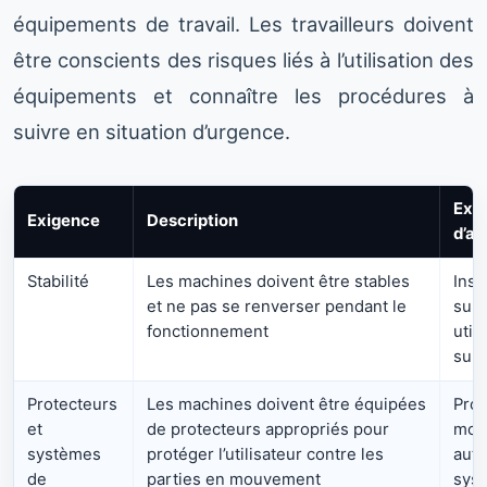
équipements de travail. Les travailleurs doivent
être conscients des risques liés à l’utilisation des
équipements et connaître les procédures à
suivre en situation d’urgence.
Exe
Exigence
Description
d’ap
Stabilité
Les machines doivent être stables
Inst
et ne pas se renverser pendant le
surf
fonctionnement
util
sup
Protecteurs
Les machines doivent être équipées
Prot
et
de protecteurs appropriés pour
mobi
systèmes
protéger l’utilisateur contre les
auto
de
parties en mouvement
sys