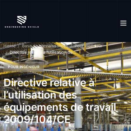
Home
Base de connaissances
Pour ingénieur
Directive relative à l’utilisation de...
POUR INGÉNIEUR
Directive relative à
l’utilisation des
équipements de travail
2009/104/CE