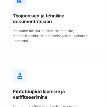
Tööjoonised ja tehniline
dokumentatsioon
Koostame täieliku jooniste, tolerantside,
materjalinimekirjade ja tehnoloogiliste kirjelduste
komplekti.
Prototüüpide loomine ja
verifitseerimine
Aitame prototüüpide ehitamisel, reaalsetes