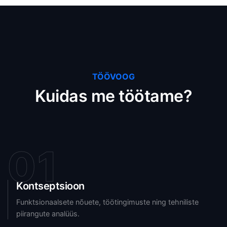
TÖÖVOOG
Kuidas me töötame?
01
Kontseptsioon
Funktsionaalsete nõuete, töötingimuste ning tehniliste
piirangute analüüs.