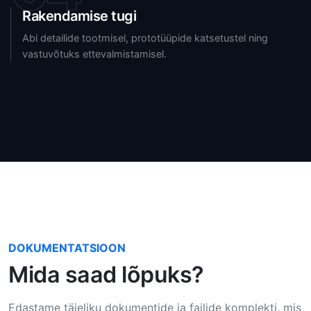
Rakendamise tugi
Abi detailide tootmisel, prototüüpide katsetustel ning
vastuvõtuks ettevalmistamisel.
DOKUMENTATSIOON
Mida saad lõpuks?
Edastame täieliku dokumentide ja failide komplekti, mis