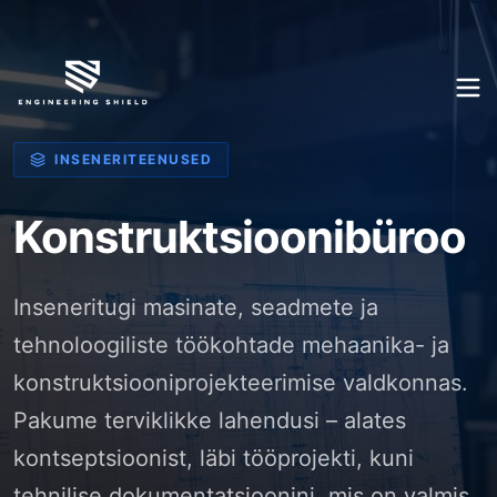
INSENERITEENUSED
Konstruktsioonibüroo
Inseneritugi masinate, seadmete ja
tehnoloogiliste töökohtade mehaanika- ja
konstruktsiooniprojekteerimise valdkonnas.
Pakume terviklikke lahendusi – alates
kontseptsioonist, läbi tööprojekti, kuni
tehnilise dokumentatsioonini, mis on valmis