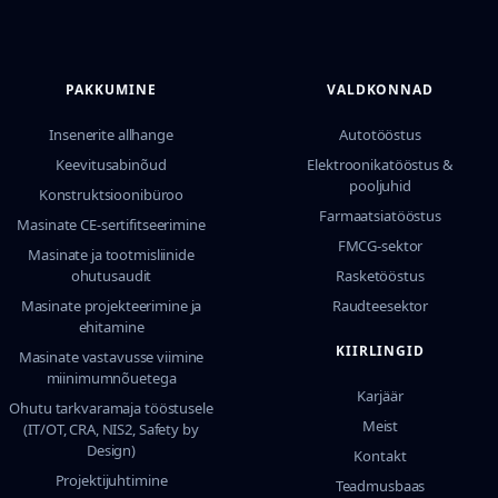
PAKKUMINE
VALDKONNAD
Insenerite allhange
Autotööstus
Keevitusabinõud
Elektroonikatööstus &
pooljuhid
Konstruktsioonibüroo
Farmaatsiatööstus
Masinate CE-sertifitseerimine
FMCG-sektor
Masinate ja tootmisliinide
ohutusaudit
Rasketööstus
Masinate projekteerimine ja
Raudteesektor
ehitamine
KIIRLINGID
Masinate vastavusse viimine
miinimumnõuetega
Karjäär
Ohutu tarkvaramaja tööstusele
Meist
(IT/OT, CRA, NIS2, Safety by
Design)
Kontakt
Projektijuhtimine
Teadmusbaas