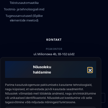
Tööstusautomaatika
Tootmis- ja tehnoloogiali inid
Tugevusarvutused (lõplike
elementide meetod)
KONTAKT
PEAKONTOR
ul. Milionowa 4b, 93-102 Łódź
TUGI
Nõusoleku
+48 790 336 664
haldamine
E-POST
biuro@eshield.pl
Parima kasutuskogemuse pakkumiseks kasutame tehnoloogiaid,
nagu küpsised, et salvestada ja/või kasutada seadmeinfot.
Nõusolek võimaldab meil töödelda andmeid, nagu sirvimiskäitumine
Kontaktivorm
või unikaalsed identifikaatorid. Nõusolekust keeldumine või selle
tagasivõtmine võib mõjutada mõningaid funktsioone.