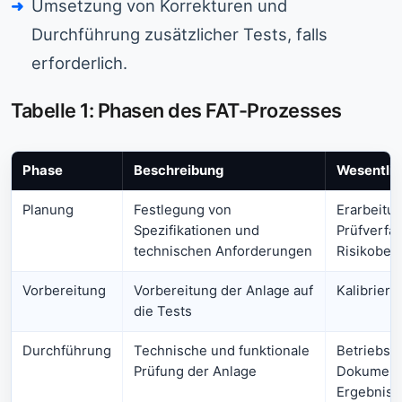
Umsetzung von Korrekturen und
Durchführung zusätzlicher Tests, falls
erforderlich.
Tabelle 1: Phasen des FAT-Prozesses
Phase
Beschreibung
Wesentlic
Planung
Festlegung von
Erarbeitu
Spezifikationen und
Prüfverfa
technischen Anforderungen
Risikobeu
Vorbereitung
Vorbereitung der Anlage auf
Kalibrier
die Tests
Durchführung
Technische und funktionale
Betriebste
Prüfung der Anlage
Dokumenta
Ergebniss