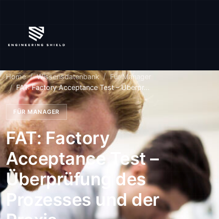
Home
Wissensdatenbank
Für Manager
FAT: Factory Acceptance Test – Überpr...
FÜR MANAGER
FAT: Factory
Acceptance Test –
Überprüfung des
Prozesses und der