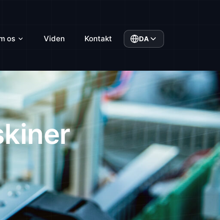
m os
Viden
Kontakt
DA
kiner