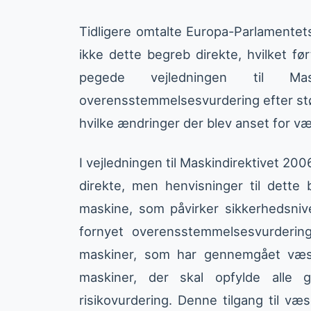
Tidligere omtalte Europa-Parlamente
ikke dette begreb direkte, hvilket ført
pegede vejledningen til Ma
overensstemmelsesvurdering efter stø
hvilke ændringer der blev anset for væ
I vejledningen til Maskindirektivet 20
direkte, men henvisninger til dett
maskine, som påvirker sikkerhedsniv
fornyet overensstemmelsesvurderi
maskiner, som har gennemgået væse
maskiner, der skal opfylde alle
risikovurdering. Denne tilgang til væ