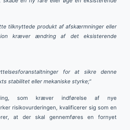
t skabe en ny fare eller øge en eksisterende
ette tilknyttede produkt af afskærmninger eller
ktion kræver ændring af det eksisterende
telsesforanstaltninger for at sikre denne
ts stabilitet eller mekaniske styrke;
“
ing, som kræver indførelse af nye
rker risikovurderingen, kvalificerer sig som en
rer, at der skal gennemføres en fornyet