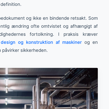
definition.
lpedokument og ikke en bindende retsakt. Som
ntlig ændring ofte omtvistet og afhængigt af
ighedernes fortolkning. I praksis kræver
l
design og konstruktion af maskiner
og en
 påvirker sikkerheden.