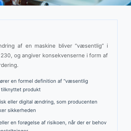
dring af en maskine bliver “væsentlig” i
1230, og angiver konsekvenserne i form af
dering.
rer en formel definition af “væsentlig
tilknyttet produkt
isk eller digital ændring, som producenten
rker sikkerheden
ller en forøgelse af risikoen, når der er behov
nstaltninger