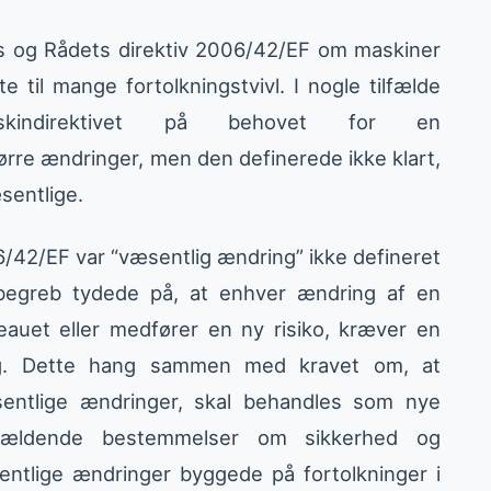
ts og Rådets direktiv 2006/42/EF om maskiner
e til mange fortolkningstvivl. I nogle tilfælde
skindirektivet på behovet for en
rre ændringer, men den definerede ikke klart,
sentlige.
06/42/EF var “væsentlig ændring” ikke defineret
e begreb tydede på, at enhver ændring af en
eauet eller medfører en ny risiko, kræver en
ng. Dette hang sammen med kravet om, at
ntlige ændringer, skal behandles som nye
 gældende bestemmelser om sikkerhed og
sentlige ændringer byggede på fortolkninger i