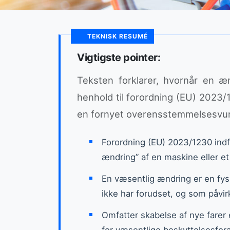
TEKNISK RESUMÉ
Vigtigste pointer:
Teksten forklarer, hvornår en æn
henhold til forordning (EU) 2023/
en fornyet overensstemmelsesvur
Forordning (EU) 2023/1230 indfø
ændring” af en maskine eller et 
En væsentlig ændring er en fys
ikke har forudset, og som påvi
Omfatter skabelse af nye farer e
for væsentlige beskyttelsesfora