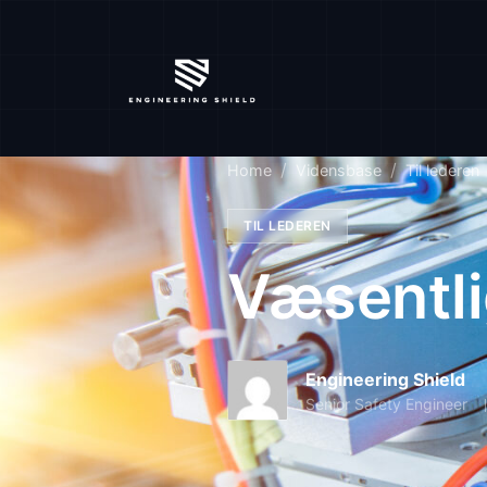
Home
Vidensbase
Til lederen
TIL LEDEREN
Væsentli
Engineering Shield
Senior Safety Engineer