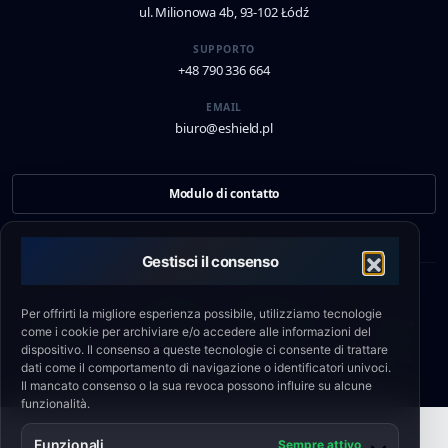
ul. Milionowa 4b, 93-102 Łódź
SUPPORTO
+48 790 336 664
EMAIL
biuro@eshield.pl
Modulo di contatto
Gestisci il consenso
© 2026 Engineering Shield Sp. z o.o.
Per offrirti la migliore esperienza possibile, utilizziamo tecnologie
Informativa
•
Politica
•
Regolamento
•
Politica
come i cookie per archiviare e/o accedere alle informazioni del
sulla privacy
sui cookie
del servizio
della
dispositivo. Il consenso a queste tecnologie ci consente di trattare
qualità
dati come il comportamento di navigazione o identificatori univoci.
Il mancato consenso o la sua revoca possono influire su alcune
funzionalità.
Funzionali
Sempre attivo