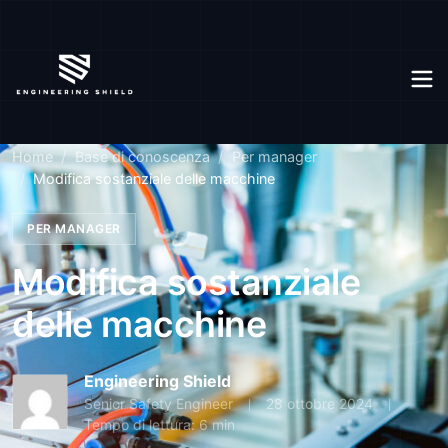
Home
Base di conoscenza
Per manager
Modifica sostanziale delle macchine
PER MANAGER
Modifica sostanziale
delle macchine
Engineering Shield
Senior Safety Engineer
28 ottobre 2024
Tempo di lettura: 6 min