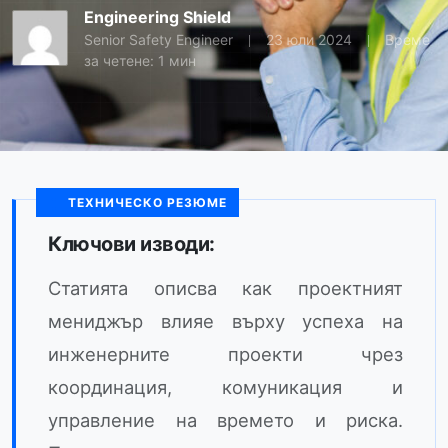
Engineering Shield
Senior Safety Engineer
23 юли 2024
Време
за четене: 1 мин
ТЕХНИЧЕСКО РЕЗЮМЕ
Ключови изводи:
Статията описва как проектният
мениджър влияе върху успеха на
инженерните проекти чрез
координация, комуникация и
управление на времето и риска.