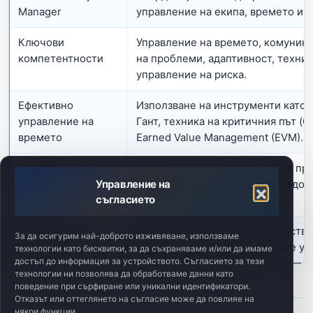
Manager
управление на екипа, времето и р
Ключови
Управление на времето, комуника
компетентности
на проблеми, адаптивност, техни
управление на риска.
Ефективно
Използване на инструменти като 
управление на
Гант, техника на критичния път (C
времето
Earned Value Management (EVM).
Предизвикателства
Конфликти в екипа, промени в про
Управление на
пред PM
управление на ресурсите, предот
съгласието
професионалното прегаряне.
Бъдещето на
Нарастващо значение на изкустве
За да осигурим най-доброто изживяване, използваме
ролята на PM
автоматизацията, BIM и меките ум
технологии като бисквитки, за да съхраняваме и/или да имаме
достъп до информация за устройството. Съгласието за тези
технологии ни позволява да обработваме данни като
поведение при сърфиране или уникални идентификатори.
Отказът или оттеглянето на съгласие може да повлияе на
някои функции.