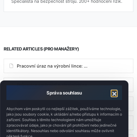
Specialista na bezpečnost strojů. 200+ hodnocení rizik.
RELATED ARTICLES (PRO MANAŽERY)
Pracovní úraz na výrobní lince: ...
Průvodce směrnicí o strojních za...
Správa souhlasu
SMED: jak navrhovat stroje s vys...
Abychom vám poskytli co nejlepší zážitek, používáme technologie,
jako jsou soubory cookie, k ukládání a/nebo přístupu k informacím o
zařízení. Souhlas s těmito technologiemi nám umožňuje
Jak v rámci jednoho projektu zor...
zpracovávat údaje, jako je chování při prohlížení nebo jedinečné
identifikátory. Nesouhlas nebo odvolání souhlasu může ovlivnit
některé funkce.