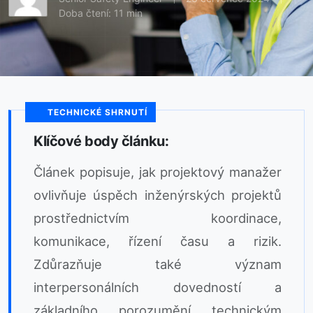
Doba čtení: 11 min
TECHNICKÉ SHRNUTÍ
Klíčové body článku:
Článek popisuje, jak projektový manažer
ovlivňuje úspěch inženýrských projektů
prostřednictvím koordinace,
komunikace, řízení času a rizik.
Zdůrazňuje také význam
interpersonálních dovedností a
základního porozumění technickým