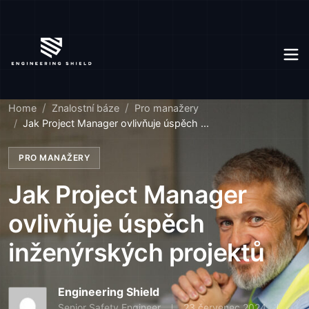
Home
Znalostní báze
Pro manažery
Jak Project Manager ovlivňuje úspěch ...
PRO MANAŽERY
Jak Project Manager
ovlivňuje úspěch
inženýrských projektů
Engineering Shield
Senior Safety Engineer
23 červenec 2024