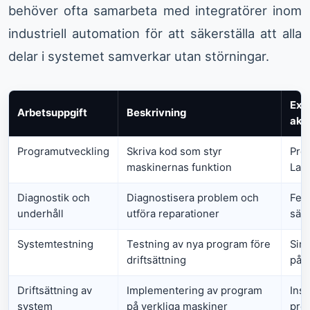
behöver ofta samarbeta med integratörer inom
industriell automation för att säkerställa att alla
delar i systemet samverkar utan störningar.
Exe
Arbetsuppgift
Beskrivning
akti
Programutveckling
Skriva kod som styr
Pro
maskinernas funktion
Lad
Diagnostik och
Diagnostisera problem och
Fels
underhåll
utföra reparationer
säk
Systemtestning
Testning av nya program före
Simu
driftsättning
på 
Driftsättning av
Implementering av program
Inst
system
på verkliga maskiner
pro