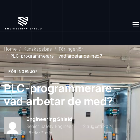
Home
Kunskapsbas
För ingenjör
PLC-programmerare – vad arbetar de med?
FÖR INGENJÖR
PLC-programmerare –
vad arbetar de med?
Engineering Shield
Senior Safety Engineer
2 augusti 2024
Lästid: 7 min