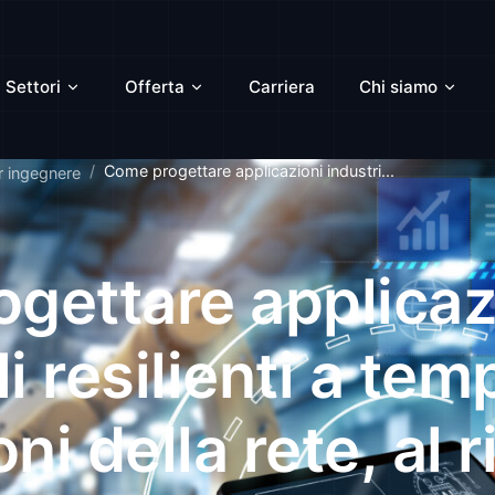
Settori
Offerta
Carriera
Chi siamo
Come progettare applicazioni industri...
r ingegnere
gettare applicaz
li resilienti a te
ni della rete, al 