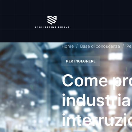
Home
Base di conoscenza
Pe
PER INGEGNERE
Come pro
industria
interruzio