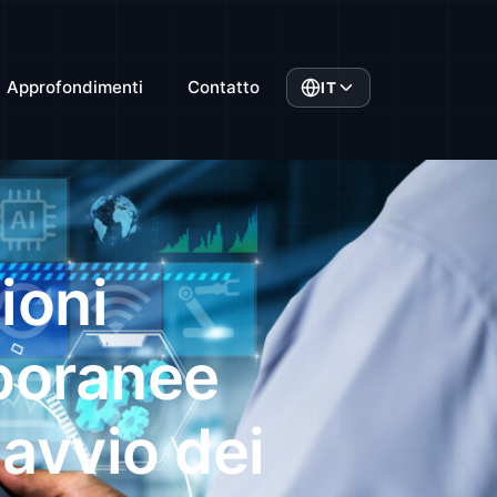
Approfondimenti
Contatto
IT
ioni
mporanee
riavvio dei