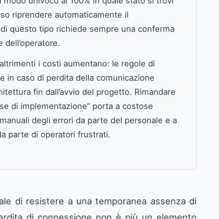
n modo univoco al 100% in quale stato si trovi
caso riprendere automaticamente il
di questo tipo richiede sempre una conferma
 dell’operatore.
 altrimenti i costi aumentano: le regole di
e in caso di perdita della comunicazione
itettura fin dall’avvio del progetto. Rimandare
ase di implementazione” porta a costose
 manuali degli errori da parte del personale e a
a parte di operatori frustrati.
riale di resistere a una temporanea assenza di
a perdita di connessione non è più un elemento