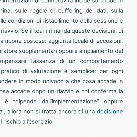
e interruzioni di connettività incide sul modo in
ina, sulle regole di buffering dei dati, sulla
e condizioni di ristabilimento della sessione e
l riavvio. Se il team rimanda queste decisioni, di
i tampone costose: aggiunta locale di eccezioni,
peratore supplementari oppure ampliamento del
compensare l’assenza di un comportamento
io pratico di valutazione è semplice: per ogni
pondere in modo univoco a che cosa accade in
cosa accade dopo un riavvio e chi conferma la
a è “dipende dall’implementazione” oppure
”, allora non si tratta ancora di una
decisione
rischio all’esercizio.