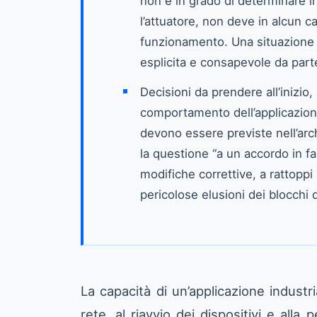
non è in grado di determinare i
l’attuatore, non deve in alcun 
funzionamento. Una situazione 
esplicita e consapevole da parte
Decisioni da prendere all’inizio,
comportamento dell’applicazion
devono essere previste nell’arch
la questione “a un accordo in f
modifiche correttive, a rattoppi
pericolose elusioni dei blocchi d
La capacità di un’applicazione indust
rete, al riavvio dei dispositivi e all