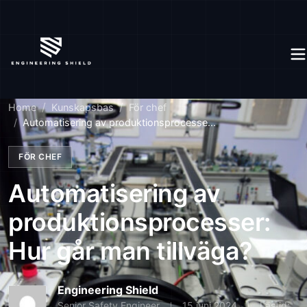
Home
Kunskapsbas
För chef
Automatisering av produktionsprocesse...
FÖR CHEF
Automatisering av
produktionsprocesser:
Hur går man tillväga?
Engineering Shield
Senior Safety Engineer
15 juni 2024
Lästid: