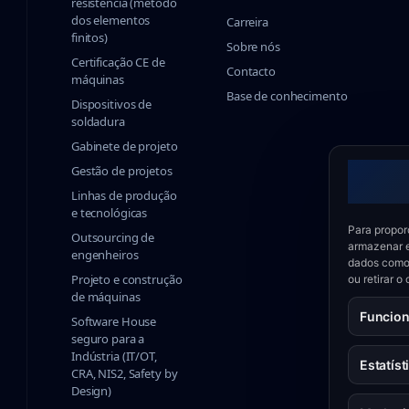
resistência (método
dos elementos
Carreira
finitos)
Sobre nós
Certificação CE de
Contacto
máquinas
Base de conhecimento
Dispositivos de
soldadura
Gabinete de projeto
Gestão de projetos
Linhas de produção
e tecnológicas
Para propor
Outsourcing de
armazenar e
engenheiros
dados como 
Projeto e construção
ou retirar 
de máquinas
Funcion
Software House
seguro para a
Indústria (IT/OT,
Estatíst
CRA, NIS2, Safety by
Design)