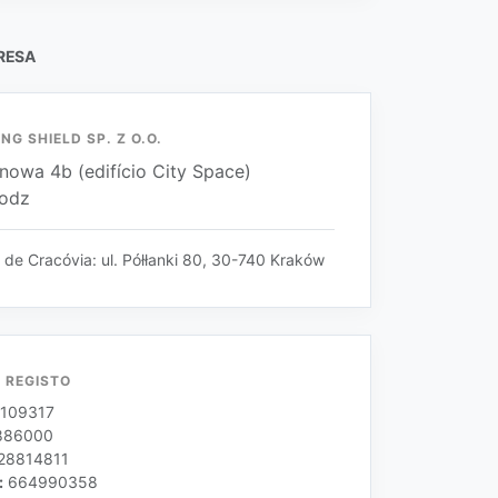
RESA
NG SHIELD SP. Z O.O.
onowa 4b (edifício City Space)
Lodz
de Cracóvia: ul. Półłanki 80, 30-740 Kraków
 REGISTO
109317
886000
28814811
:
664990358