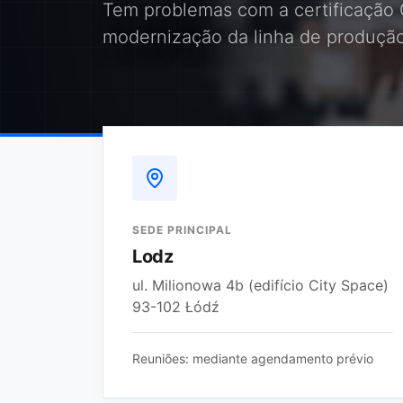
Tem problemas com a certificação 
modernização da linha de produçã
SEDE PRINCIPAL
Lodz
ul. Milionowa 4b (edifício City Space)
93-102 Łódź
Reuniões: mediante agendamento prévio