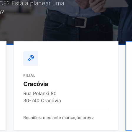
CE? Está a planear uma
o?
FILIAL
Cracóvia
Rua Polanki 80
30-740 Cracóvia
Reuniões: mediante marcação prévia