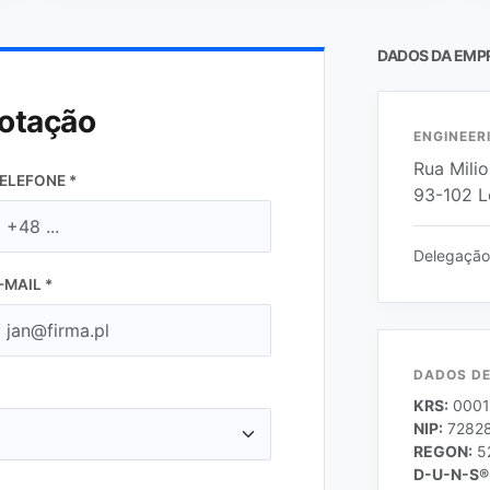
DADOS DA EMP
cotação
ENGINEERI
Rua Mili
ELEFONE *
93-102 
Delegação 
-MAIL *
DADOS DE
KRS:
0001
NIP:
7282
REGON:
5
D-U-N-S®