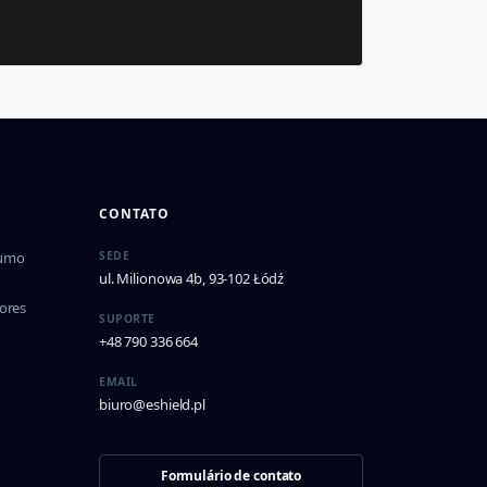
CONTATO
sumo
SEDE
ul. Milionowa 4b, 93-102 Łódź
ores
SUPORTE
+48 790 336 664
EMAIL
biuro@eshield.pl
Formulário de contato