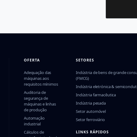
OFERTA
SETORES
Adequação das
Indústria de bens de grande con
máquinas aos
(FMCG)
requisitos mínimos
Indústria eletrónica & semicondut
Auditoria de
Indústria farmacêutica
segurança de
Indústria pesada
máquinas e linhas
de produção
Setor automóvel
Automação
Setor ferroviário
industrial
Cálculos de
LINKS RÁPIDOS