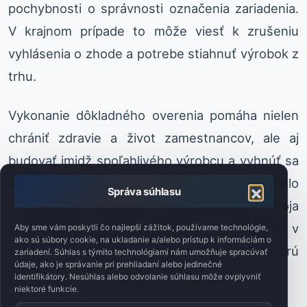
pochybnosti o správnosti označenia zariadenia.
V krajnom prípade to môže viesť k zrušeniu
vyhlásenia o zhode a potrebe stiahnuť výrobok z
trhu.
Vykonanie dôkladného overenia pomáha nielen
chrániť zdravie a život zamestnancov, ale aj
budovať imidž spoľahlivého výrobcu a vyhnúť sa
právnym dôsledkom. Pamätajte, že v čase rýchlo
Správa súhlasu
sa meniacich predpisov a dynamického rozvoja
technológií sa oplatí držať krok s novinkami v
Aby sme vám poskytli čo najlepší zážitok, používame technológie,
ako sú súbory cookie, na ukladanie a/alebo prístup k informáciám o
odvetví a využívať odbornú podporu, ktorú
zariadení. Súhlas s týmito technológiami nám umožňuje spracúvať
údaje, ako je správanie pri prehliadaní alebo jedinečné
ponúkajú experti a odborné portály.
identifikátory. Nesúhlas alebo odvolanie súhlasu môže ovplyvniť
niektoré funkcie.