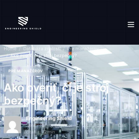
Home
Databáza znalostí
Pre manažérov
Ako overiť, či je stroj bezpečný?
PRE MANAŽÉROV
Ako overiť, či je stroj
bezpečný?
Engineering Shield
Senior Safety Engineer
27 máj 2025
Čas
čítania: 12 min