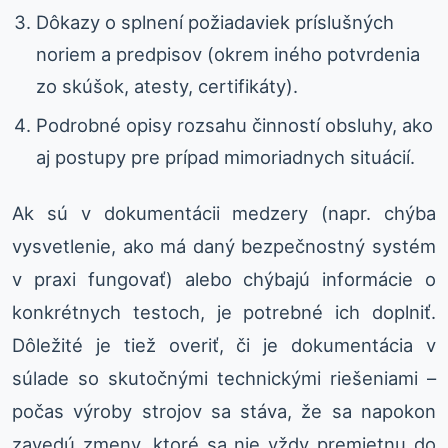
Dôkazy o splnení požiadaviek príslušných
noriem a predpisov (okrem iného potvrdenia
zo skúšok, atesty, certifikáty).
Podrobné opisy rozsahu činností obsluhy, ako
aj postupy pre prípad mimoriadnych situácií.
Ak sú v dokumentácii medzery (napr. chýba
vysvetlenie, ako má daný bezpečnostný systém
v praxi fungovať) alebo chýbajú informácie o
konkrétnych testoch, je potrebné ich doplniť.
Dôležité je tiež overiť, či je dokumentácia v
súlade so skutočnými technickými riešeniami –
počas výroby strojov sa stáva, že sa napokon
zavedú zmeny, ktoré sa nie vždy premietnu do