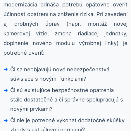
modernizácia prináša potrebu opätovne overiť
účinnosť opatrení na zníženie rizika. Pri zavedení
aj drobných úprav (napr. montáž novej
kamerovej vízie, zmena riadiacej jednotky,
doplnenie nového modulu výrobnej linky) je
potrebné overiť:
Či sa neobjavujú nové nebezpečenstvá
súvisiace s novými funkciami?
Či sú existujúce bezpečnostné opatrenia
stále dostatočné a či správne spolupracujú s
novými prvkami?
Či nie je potrebné vykonať dodatočné skúšky
zhody s aktuálnymi normami?