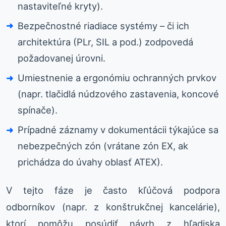
nastaviteľné kryty).
Bezpečnostné riadiace systémy – či ich
architektúra (PLr, SIL a pod.) zodpovedá
požadovanej úrovni.
Umiestnenie a ergonómiu ochranných prvkov
(napr. tlačidlá núdzového zastavenia, koncové
spínače).
Prípadné záznamy v dokumentácii týkajúce sa
nebezpečných zón (vrátane zón EX, ak
prichádza do úvahy oblasť ATEX).
V tejto fáze je často kľúčová podpora
odborníkov (napr. z konštrukčnej kancelárie),
ktorí pomôžu posúdiť návrh z hľadiska