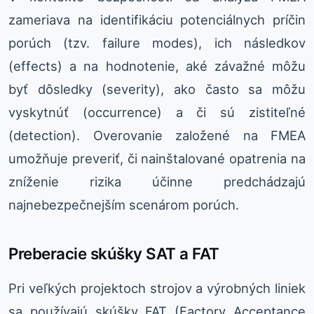
zameriava na identifikáciu potenciálnych príčin
porúch (tzv. failure modes), ich následkov
(effects) a na hodnotenie, aké závažné môžu
byť dôsledky (severity), ako často sa môžu
vyskytnúť (occurrence) a či sú zistiteľné
(detection). Overovanie založené na FMEA
umožňuje preveriť, či nainštalované opatrenia na
zníženie rizika účinne predchádzajú
najnebezpečnejším scenárom porúch.
Preberacie skúšky SAT a FAT
Pri veľkých projektoch strojov a výrobných liniek
sa používajú skúšky FAT (Factory Acceptance