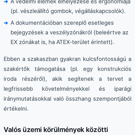
A védelmi elemek elhelyezése és ergonómiája
(pl. vészleállító gombok, végálláskapcsolók).
A dokumentációban szereplő esetleges
bejegyzések a veszélyzónákról (beleértve az
EX zónákat is, ha ATEX-terület érintett).
Ebben a szakaszban gyakran kulcsfontosságú a
szakértők támogatása (pl. egy konstrukciós
iroda részéről), akik segítenek a tervet a
legfrissebb követelményekkel és iparági
iránymutatásokkal való összhang szempontjából
értékelni.
Valós üzemi körülmények közötti