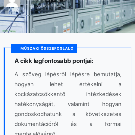
Olvasási idő: 16 perc
MŰSZAKI ÖSSZEFOGLALÓ
A cikk legfontosabb pontjai:
A szöveg lépésről lépésre bemutatja,
hogyan lehet értékelni a
kockázatcsökkentő intézkedések
hatékonyságát, valamint hogyan
gondoskodhatunk a következetes
dokumentációról és a formai
megfelelőségről.