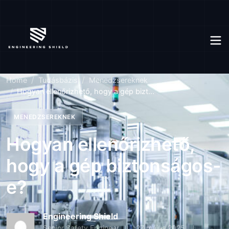
Home
Tudásbázis
Menedzsereknek
Hogyan ellenőrizhető, hogy a gép bizt...
MENEDZSEREKNEK
Hogyan ellenőrizhető,
hogy a gép biztonságos-
e?
Engineering Shield
Senior Safety Engineer
27 május 2025