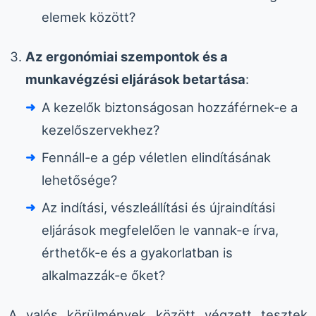
elemek között?
Az ergonómiai szempontok és a
munkavégzési eljárások betartása
:
A kezelők biztonságosan hozzáférnek-e a
kezelőszervekhez?
Fennáll-e a gép véletlen elindításának
lehetősége?
Az indítási, vészleállítási és újraindítási
eljárások megfelelően le vannak-e írva,
érthetők-e és a gyakorlatban is
alkalmazzák-e őket?
A valós körülmények között végzett tesztek