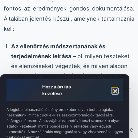
fontos az eredmények gondos dokumentálása.
Általában jelentés készül, amelynek tartalmaznia
kell:
Az ellenőrzés módszertanának és
terjedelmének leírása
– pl. milyen teszteket
és elemzéseket végeztek, és milyen alapon
határozták meg az értékelési kritériumokat.
Hozzájárulás
Eredmények fényképekkel és mérésekkel
–
kezelése
pl. a vészleállítási idő a szabvány által
feltételezett határértékeken belül van-e,
A legjobb felhasználói élmény érdekében olyan technológiákat
használunk, mint a cookie-k az eszközinformációk tárolására
milyen szenzortűrések adódnak.
és/vagy elérésére. A hozzájárulás lehetővé teszi számunkra olyan
adatok kezelését, mint a böngészési viselkedés vagy egyedi
Következtetések és ajánlások
– elegendők-e
azonosítók. A hozzájárulás megtagadása vagy visszavonása egyes
funkciókat érinthet.