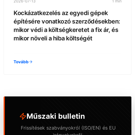
2026-07-13
1 min
Kockázatkezelés az egyedi gépek
építésére vonatkozó szerződésekben:
mikor védi a költségkeretet a fix ár, és
mikor növeli a hiba költségét
Tovább
Műszaki bulletin
Frissítések szabványokról (ISO/EN) és EU
irányelvekről.