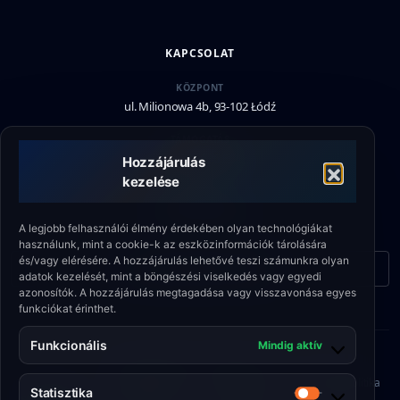
KAPCSOLAT
KÖZPONT
ul. Milionowa 4b, 93-102 Łódź
TÁMOGATÁS
+48 790 336 664
Hozzájárulás
kezelése
E-MAIL
biuro@eshield.pl
A legjobb felhasználói élmény érdekében olyan technológiákat
használunk, mint a cookie-k az eszközinformációk tárolására
és/vagy elérésére. A hozzájárulás lehetővé teszi számunkra olyan
Kapcsolatfelvételi űrlap
adatok kezelését, mint a böngészési viselkedés vagy egyedi
azonosítók. A hozzájárulás megtagadása vagy visszavonása egyes
funkciókat érinthet.
Funkcionális
Mindig aktív
© 2026 Engineering Shield Sp. z o.o.
A
•
Adatvédelmi
•
Cookie-
•
Minőségpolitika
Statisztika
szolgáltatás
irányelv
szabályzat