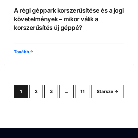
A régi géppark korszerűsítése és a jogi
követelmények – mikor válik a
korszerűsítés új géppé?
Tovább
1
2
3
…
11
Starsze →