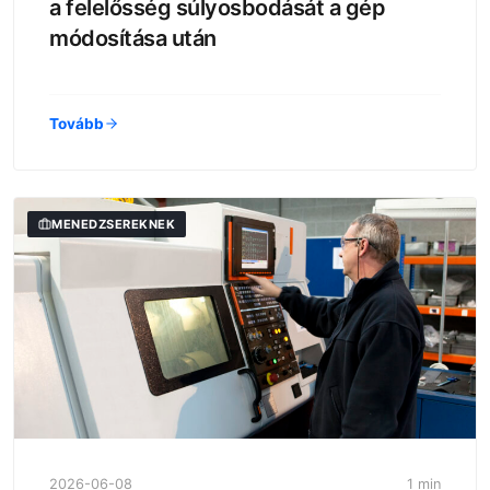
a felelősség súlyosbodását a gép
módosítása után
Tovább
MENEDZSEREKNEK
2026-06-08
1 min