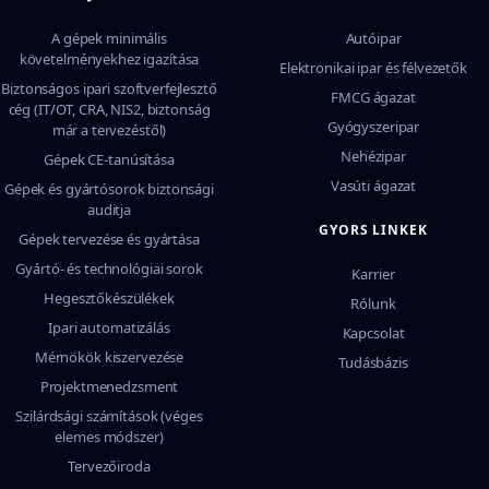
A gépek minimális
Autóipar
követelményekhez igazítása
Elektronikai ipar és félvezetők
Biztonságos ipari szoftverfejlesztő
FMCG ágazat
cég (IT/OT, CRA, NIS2, biztonság
Gyógyszeripar
már a tervezéstől)
Nehézipar
Gépek CE-tanúsítása
Vasúti ágazat
Gépek és gyártósorok biztonsági
auditja
GYORS LINKEK
Gépek tervezése és gyártása
Gyártó- és technológiai sorok
Karrier
Hegesztőkészülékek
Rólunk
Ipari automatizálás
Kapcsolat
Mérnökök kiszervezése
Tudásbázis
Projektmenedzsment
Szilárdsági számítások (véges
elemes módszer)
Tervezőiroda