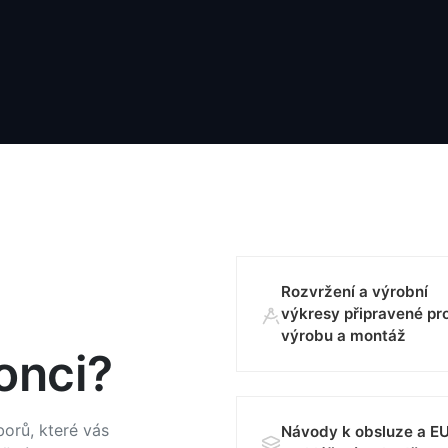
Rozvržení a výrobní
výkresy připravené pr
výrobu a montáž
onci?
orů, které vás
Návody k obsluze a E