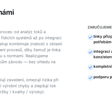
 námi
ZARUČUJEME
 proces: od analýz toků a
linky při
řídicích systémů až po integraci
potřebám
stup kombinuje znalosti z oblasti
ení procesů, díky čemuž je linka
integraci
u s normami. Realizujeme
konzistent
ikům závodu — bez ohledu na
kompletní
podporu p
ují zavedení, omezují rizika při
í výrobní chyby a zlepšují tok
žby / kvality / výroby).