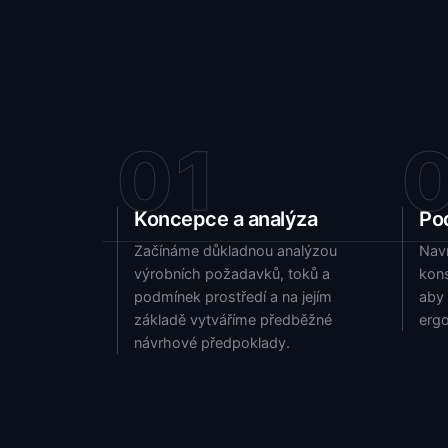
01
Koncepce a analýza
Po
Začínáme důkladnou analýzou
Navr
výrobních požadavků, toků a
kons
podmínek prostředí a na jejím
aby 
základě vytváříme předběžné
ergo
návrhové předpoklady.