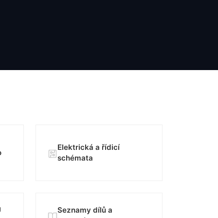
Elektrická a řídicí
o
schémata
U
Seznamy dílů a