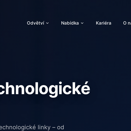
Odvětví
Nabídka
Kariéra
O n
echnologické
echnologické linky – od