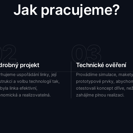
Jak pracujeme?
02
03
drobný projekt
Technické ověření
hujeme uspořádání linky, její
Provádíme simulace, maket
trukci a volbu technologií tak,
prototypové prvky, abycho
byla linka efektivní,
otestovali koncept dříve, ne
nomická a realizovatelná.
zahájíme plnou realizaci.