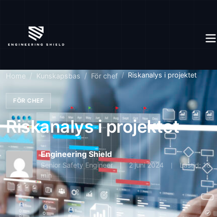
Riskanalys i projektet
Home
Kunskapsbas
För chef
FÖR CHEF
Riskanalys i projektet
Engineering Shield
Senior Safety Engineer
2 juni 2024
Lästid: 16
min