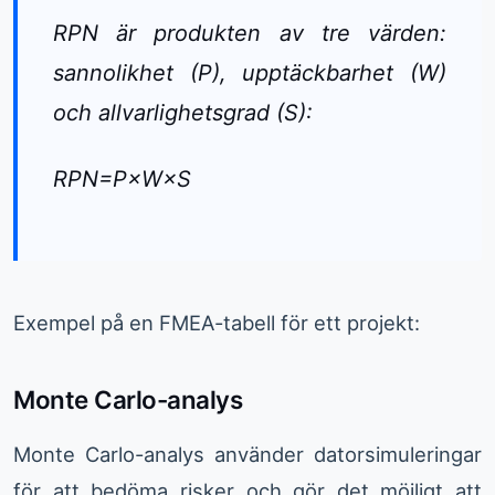
RPN är produkten av tre värden:
sannolikhet (P), upptäckbarhet (W)
och allvarlighetsgrad (S):
RPN=P×W×S
Exempel på en FMEA-tabell för ett projekt:
Monte Carlo-analys
Monte Carlo-analys använder datorsimuleringar
för att bedöma risker och gör det möjligt att